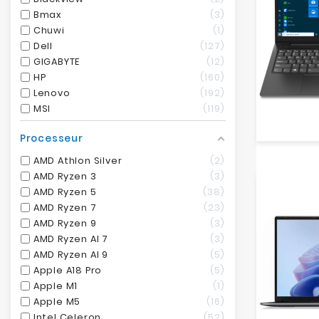
Bmax
3
Chuwi
1
Dell
127
GIGABYTE
12
HP
160
Lenovo
192
MSI
119
Processeur
AMD Athlon Silver
2
AMD Ryzen 3
3
AMD Ryzen 5
38
AMD Ryzen 7
23
AMD Ryzen 9
3
AMD Ryzen AI 7
3
AMD Ryzen AI 9
5
Apple A18 Pro
5
Apple M1
1
Apple M5
16
Intel Celeron
52