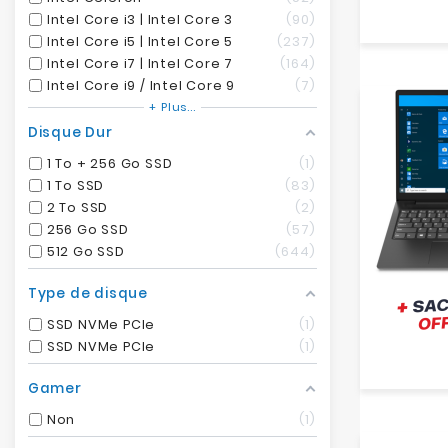
Intel Core i3 | Intel Core 3
90
Intel Core i5 | Intel Core 5
237
Intel Core i7 | Intel Core 7
164
Intel Core i9 / Intel Core 9
7
+ Plus...
Disque Dur
1 To + 256 Go SSD
1
1 To SSD
83
2 To SSD
2
256 Go SSD
57
512 Go SSD
644
Type de disque
SSD NVMe PCIe
1
SSD NVMe PCIe
1
Gamer
Non
1