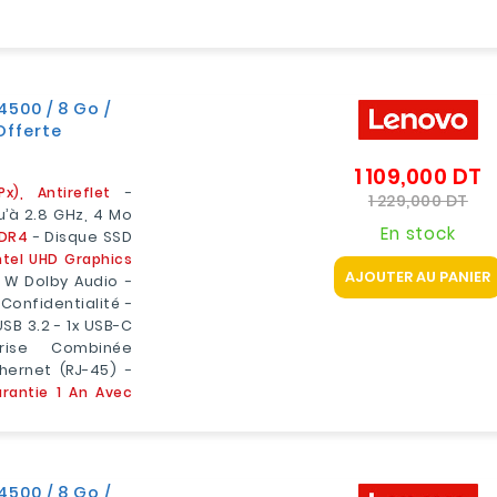
4500 / 8 Go /
Offerte
1 109,000 DT
P
), Antireflet
-
d
Pri
1 229,000 DT
u’à 2.8 GHz, 4 Mo
b
En stock
DDR4
- Disque SSD
ntel UHD Graphics
AJOUTER AU PANIER
5 W Dolby Audio -
onfidentialité -
 USB 3.2 - 1x USB-C
ise Combinée
hernet (RJ-45) -
rantie 1 An Avec
4500 / 8 Go /