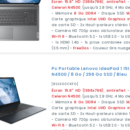
Écran 15.6" HD (1366x768), antireflet
-
Celeron N4500
, (jusqu’à 2.8 GHz, 4 Mo
- Mémoire
8 Go DDR4
- Disque SSD
M
Carte graphique
Intel UHD Graphics i
de carte SD - 2x Haut-parleurs stéréo 
- Caméra HD 720p avec obturateur de 
Wi-Fi 6
- Bluetooth 5.2 - 1x USB 2.0 - 1x US
- 1x HDMI 1.4b - 1x prise combinée c
(3.5 mm) -
FreeDos
- Couleur Gris nuag
Pc Portable Lenovo IdeaPad 1 15I
N4500 / 8 Go / 256 Go SSD / Bleu
[82LX00CKFG]
Écran 15.6" HD (1366x768), antireflet
-
Celeron N4500
, (jusqu’à 2.8 GHz, 4 Mo
- Mémoire
8 Go DDR4
- Disque SSD
M
Carte graphique
Intel UHD Graphics i
de carte SD - 2x Haut-parleurs stéréo 
- Caméra HD 720p avec obturateur de 
Wi-Fi 6
- Bluetooth 5.2 - 1x USB 2.0 - 1x US