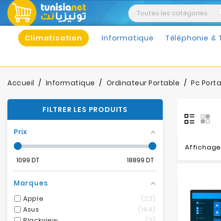
Climatisation
Informatique
Téléphonie & 
Accueil
Informatique
Ordinateur Portable
Pc Port
FILTRER LES PRODUITS
Prix
Affichage
1099
DT
18899
DT
Marques
Apple
23
Asus
194
Blackview
2