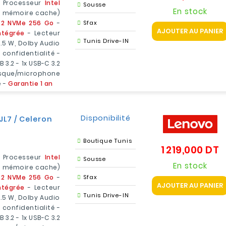
 Processeur
Intel
Sousse
En stock
 de mémoire cache)
.2 NVMe 256 Go
-
Sfax
AJOUTER AU PANIER
ntégrée
- Lecteur
Tunis Drive-IN
1.5 W, Dolby Audio
confidentialité -
B 3.2 - 1x USB-C 3.2
asque/microphone
e -
Garantie 1 an
Disponibilité
JL7 / Celeron
Boutique Tunis
1 219,000 DT
P
 Processeur
Intel
Sousse
En stock
 de mémoire cache)
.2 NVMe 256 Go
-
Sfax
AJOUTER AU PANIER
ntégrée
- Lecteur
Tunis Drive-IN
1.5 W, Dolby Audio
confidentialité -
B 3.2 - 1x USB-C 3.2