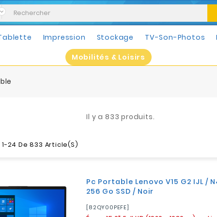
Tablette
Impression
Stockage
TV-Son-Photos
Mobilités & Loisirs
able
Il y a 833 produits.
 1-24 De 833 Article(s)
Pc Portable Lenovo V15 G2 IJL / N
256 Go SSD / Noir
[82QY00PEFE]