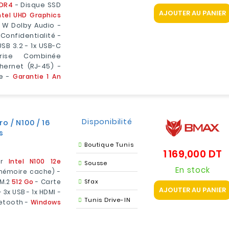
DDR4
- Disque SSD
AJOUTER AU PANIER
ntel UHD Graphics
5 W Dolby Audio -
onfidentialité -
 USB 3.2 - 1x USB-C
ise Combinée
hernet (RJ-45) -
ue -
Garantie 1 An
Disponibilité
 / N100 / 16
s
Boutique Tunis
1 169,000 DT
P
ur
Intel N100 12e
Sousse
En stock
 mémoire cache) -
 M.2
512 Go
- Carte
Sfax
AJOUTER AU PANIER
 3x USB - 1x HDMI -
Tunis Drive-IN
uetooth -
Windows