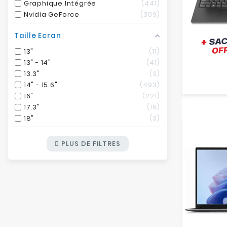
Graphique Intégrée
441
Nvidia GeForce
309
Taille Ecran
13"
11
13" - 14"
41
13.3"
3
14" - 15.6"
493
16"
221
17.3"
19
18"
3
PLUS DE FILTRES