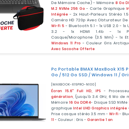
De Mémoire Cache) - Mémoire
8 Go 
M.2 NVMe 256 Go
- Carte Graphique
I
Intégrée
- 2x Haut-Parleurs Stéréo 1.
Caméra HD 720p Avec Obturateur De C
Wi-Fi 5
- Bluetooth 5.1 - 1x USB 2.0 - 1x
3.2 - 1x HDMI 1.4b - 1x Pr
Casque/microphone (3.5 Mm) - 1x Et
Windows 11 Pro
- Couleur Gris Arctiq
Avec Sacoche Offerte
Pc Portable BMAX MaxBook X15 Pro
Go / 512 Go SSD / Windows 11 / Gri
[MAXBOOK-X15PRO-N100]
Écran 15.6" Full HD, IPS
- Processe
génération
, (jusqu’à 3.4 GHz, 6 Mo de
Mémoire
16 Go DDR4
- Disque SSD NVMe
graphique
Intel UHD Graphics intégrée
-
Prise casque stéréo 3.5 mm -
Wi-Fi
- Bl
11
- Couleur : Gris -
Garantie 1 an