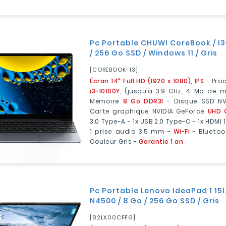
Pc Portable CHUWI CoreBook / I3
/ 256 Go SSD / Windows 11 / Gris
[COREBOOK-I3]
Écran 14" Full HD (1920 x 1080), IPS
- Pro
i3-10100Y
, (jusqu’à 3.9 GHz, 4 Mo de 
Mémoire
8 Go DDR3l
- Disque SSD N
Carte graphique NVIDIA GeForce
UHD 
3.0 Type-A - 1x USB 2.0 Type-C - 1x HDMI 1
1 prise audio 3.5 mm -
Wi-Fi
- Blueto
Couleur Gris -
Garantie 1 an
Pc Portable Lenovo IdeaPad 1 15I
N4500 / 8 Go / 256 Go SSD / Gris
[82LX00CFFG]