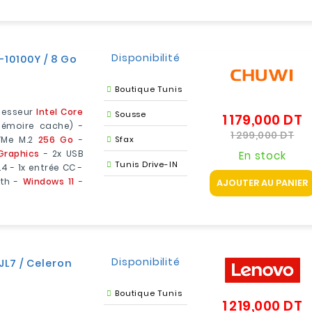
Disponibilité
-10100Y / 8 Go
Boutique Tunis
cesseur
Intel Core
Sousse
1 179,000 DT
P
mémoire cache) -
d
Pri
1 299,000 DT
VMe M.2
256 Go
-
Sfax
b
Graphics
- 2x USB
En stock
Tunis Drive-IN
.4 - 1x entrée CC -
oth -
Windows 11
-
AJOUTER AU PANIER
Disponibilité
JL7 / Celeron
Boutique Tunis
1 219,000 DT
P