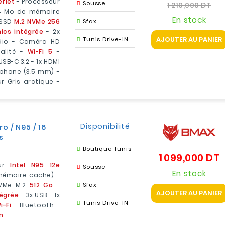
eflet
- Processeur
d
Pri
Sousse
1 219,000 DT
, 4 Mo de mémoire
b
En stock
 SSD
M.2 NVMe 256
Sfax
hics intégrée
- 2x
Tunis Drive-IN
AJOUTER AU PANIER
udio - Caméra HD
alité -
Wi-Fi 5
-
 USB-C 3.2 - 1x HDMI
ophone (3.5 mm) -
r Gris arctique -
Disponibilité
 / N95 / 16
s
Boutique Tunis
1 099,000 DT
P
eur
Intel N95 12e
Sousse
En stock
 mémoire cache) -
NVMe M.2
512 Go
-
Sfax
AJOUTER AU PANIER
tégrée
- 3x USB - 1x
Tunis Drive-IN
i-Fi
- Bluetooth -
n