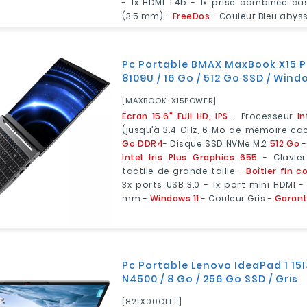
- 1x HDMI 1.4b - 1x prise combinée c
(3.5 mm) -
FreeDos
- Couleur Bleu abyss
Pc Portable BMAX MaxBook X15 P
8109U / 16 Go / 512 Go SSD / Windo
[MAXBOOK-X15POWER]
Écran 15.6" Full HD, IPS
- Processeur
In
(jusqu’à 3.4 GHz, 6 Mo de mémoire c
Go DDR4
- Disque SSD NVMe M.2
512 Go
-
Intel Iris Plus Graphics 655
- Clavier
tactile de grande taille -
Boîtier fin c
3x ports USB 3.0 - 1x port mini HDMI -
mm -
Windows 11
- Couleur Gris -
Garant
Pc Portable Lenovo IdeaPad 1 15I
N4500 / 8 Go / 256 Go SSD / Gris
[82LX00CFFE]