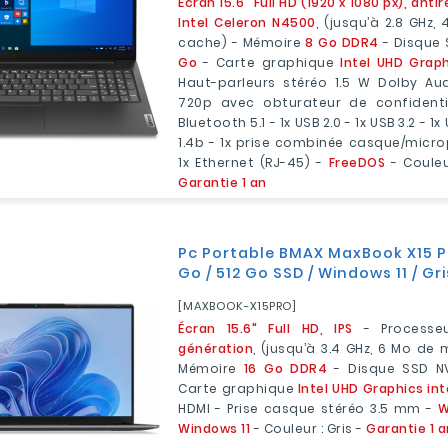
Écran 15.6" Full HD (1920 x 1080 px), antir
Intel Celeron N4500
, (jusqu’à 2.8 GHz
cache) - Mémoire
8 Go DDR4
- Disque
Go
- Carte graphique
Intel UHD Grap
Haut-parleurs stéréo 1.5 W Dolby A
720p avec obturateur de confidenti
Bluetooth 5.1 - 1x USB 2.0 - 1x USB 3.2 - 1x
1.4b - 1x prise combinée casque/micr
1x Ethernet (RJ-45) -
FreeDOS
- Couleu
Garantie 1 an
Pc Portable BMAX MaxBook X15 Pro
Go / 512 Go SSD / Windows 11 / Gri
[MAXBOOK-X15PRO]
Écran 15.6" Full HD, IPS
- Process
génération
, (jusqu’à 3.4 GHz, 6 Mo de
Mémoire
16 Go DDR4
- Disque SSD 
Carte graphique
Intel UHD Graphics in
HDMI - Prise casque stéréo 3.5 mm -
W
Windows 11
- Couleur : Gris -
Garantie 1 a