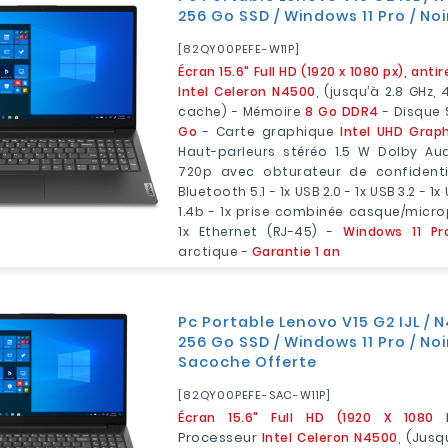
256 Go SSD / Windows 11 Pro / Noi
[82QY00PEFE-W11P]
Écran 15.6" Full HD (1920 x 1080 px), antir
Intel Celeron N4500
, (jusqu’à 2.8 GHz
cache) - Mémoire
8 Go DDR4
- Disque
Go
- Carte graphique
Intel UHD Grap
Haut-parleurs stéréo 1.5 W Dolby A
720p avec obturateur de confidenti
Bluetooth 5.1 - 1x USB 2.0 - 1x USB 3.2 - 1x
1.4b - 1x prise combinée casque/micr
1x Ethernet (RJ-45) -
Windows 11 Pr
arctique -
Garantie 1 an
Pc Portable Lenovo V15 G2 IJL / N
256 Go SSD / Windows 11 Pro / No
Sacoche Offerte
[82QY00PEFE-SAC-W11P]
Écran 15.6" Full HD (1920 X 1080 Px
Processeur
Intel Celeron N4500
, (jusq