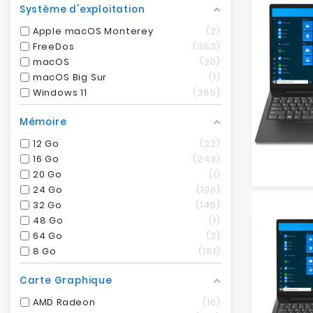
Système d'exploitation
Apple macOS Monterey
2
FreeDos
383
macOS
20
macOS Big Sur
1
Windows 11
385
Mémoire
12 Go
22
16 Go
243
20 Go
1
24 Go
196
32 Go
145
48 Go
1
64 Go
2
8 Go
181
Carte Graphique
AMD Radeon
16