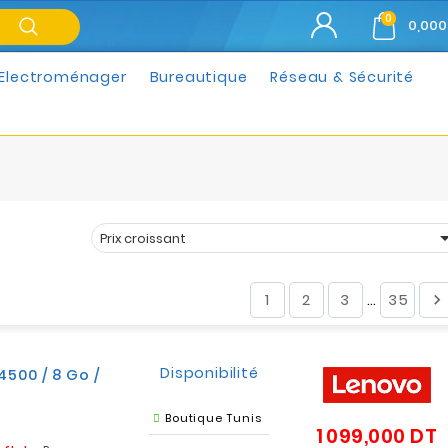
0
0,000
Electroménager
Bureautique
Réseau & Sécurité
Prix croissant
Trier par :
1
2
3
35

…
Disponibilité
4500 / 8 Go /
Boutique Tunis
1 099,000 DT
P