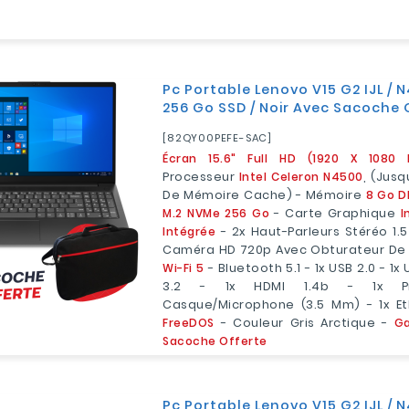
Pc Portable Lenovo V15 G2 IJL / N
256 Go SSD / Noir Avec Sacoche 
[82QY00PEFE-SAC]
Écran 15.6" Full HD (1920 X 1080 Px
Processeur
Intel Celeron N4500
, (jusq
De Mémoire Cache) - Mémoire
8 Go 
M.2 NVMe 256 Go
- Carte Graphique
I
Intégrée
- 2x Haut-Parleurs Stéréo 1.
Caméra HD 720p Avec Obturateur De C
Wi-Fi 5
- Bluetooth 5.1 - 1x USB 2.0 - 1x
3.2 - 1x HDMI 1.4b - 1x Pr
Casque/microphone (3.5 Mm) - 1x Et
FreeDOS
- Couleur Gris Arctique -
Ga
Sacoche Offerte
Pc Portable Lenovo V15 G2 IJL / N