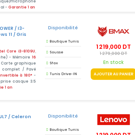
asque/microphone
al -
Garantie 1 an
Disponibilité
OWER / I3-
ws 11 / Gris
Boutique Tunis
1 219,000 DT
P
tel Core i3-8109U
,
d
Pri
Sousse
1 279,000 DT
ache) - Mémoire
16
b
En stock
 Carte graphique
Sfax
 complet / Pavé
AJOUTER AU PANIER
Tunis Drive-IN
onvertible à 180°
-
 prise casque 3.5
ie 1 an
Disponibilité
JL7 / Celeron
Boutique Tunis
P