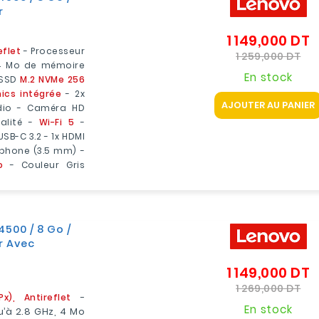
r
1 149,000 DT
P
eflet
- Processeur
d
Pri
1 259,000 DT
, 4 Mo de mémoire
b
En stock
 SSD
M.2 NVMe 256
hics intégrée
- 2x
AJOUTER AU PANIER
udio - Caméra HD
alité -
Wi-Fi 5
-
 USB-C 3.2 - 1x HDMI
ophone (3.5 mm) -
o
- Couleur Gris
4500 / 8 Go /
ir Avec
1 149,000 DT
P
d
Pri
1 269,000 DT
), Antireflet
-
b
En stock
u’à 2.8 GHz, 4 Mo