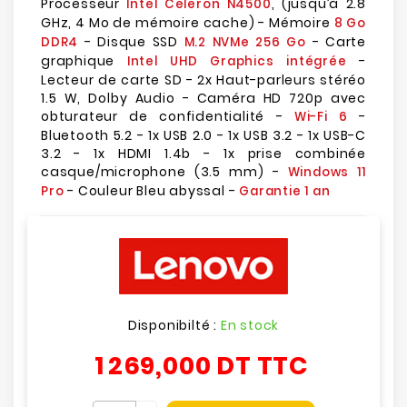
Processeur
, (jusqu’à 2.8
Intel Celeron N4500
GHz, 4 Mo de mémoire cache) - Mémoire
8 Go
- Disque SSD
- Carte
DDR4
M.2 NVMe 256 Go
graphique
-
Intel UHD Graphics intégrée
Lecteur de carte SD - 2x Haut-parleurs stéréo
1.5 W, Dolby Audio - Caméra HD 720p avec
obturateur de confidentialité -
-
Wi-Fi 6
Bluetooth 5.2 - 1x USB 2.0 - 1x USB 3.2 - 1x USB-C
3.2 - 1x HDMI 1.4b - 1x prise combinée
casque/microphone (3.5 mm) -
Windows 11
- Couleur Bleu abyssal -
Pro
Garantie 1 an
Disponibilté :
En stock
1 269,000 DT
TTC