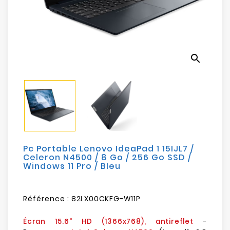
Electroménager
Bureautique
search
Réseau
&
Sécurité
Mobilités
&
Loisirs
Pc Portable Lenovo IdeaPad 1 15IJL7 /
Celeron N4500 / 8 Go / 256 Go SSD /
Windows 11 Pro / Bleu
Référence :
82LX00CKFG-W11P
-
Écran 15.6" HD (1366x768), antireflet