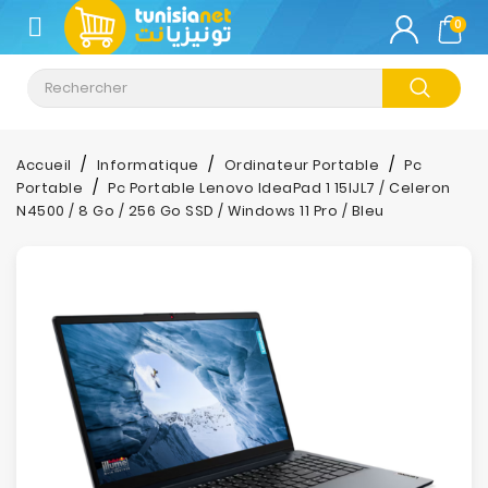
CATÉGORIE
0
Climatisation
Informatique
Accueil
Informatique
Ordinateur Portable
Pc
Portable
Pc Portable Lenovo IdeaPad 1 15IJL7 / Celeron
Téléphonie
N4500 / 8 Go / 256 Go SSD / Windows 11 Pro / Bleu
&
Tablette
Impression
Stockage
TV-
Son-
Photos