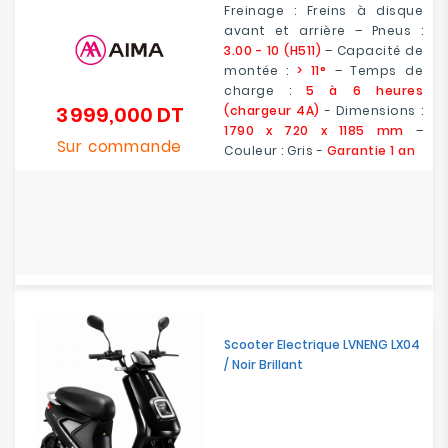
Freinage : Freins à disque
avant et arrière – Pneus :
3.00 - 10 (H511)
– Capacité de
montée :
> 11°
– Temps de
charge :
5 à 6 heures
3 999,000 DT
(chargeur 4A)
- Dimensions :
Prix
1790 x 720 x 1185 mm
–
Sur commande
Couleur : Gris -
Garantie 1 an
Scooter Electrique LVNENG LX04
/ Noir Brillant