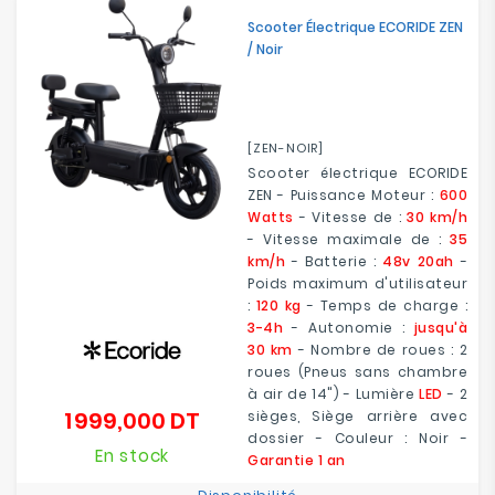
Electroménager
Scooter Électrique ECORIDE ZEN
/ Noir
Bureautique
Réseau
[ZEN-NOIR]
&
Scooter électrique ECORIDE
Sécurité
ZEN - Puissance Moteur :
600
Watts
- Vitesse de :
30 km/h
Mobilités
- Vitesse maximale de :
35
&
km/h
- Batterie :
48v 20ah
-
Loisirs
Poids maximum d'utilisateur
:
120 kg
- Temps de charge :
3-4h
- Autonomie :
jusqu'à
30 km
- Nombre de roues : 2
roues (Pneus sans chambre
à air de 14") - Lumière
LED
- 2
1 999,000 DT
sièges, Siège arrière avec
Prix
dossier - Couleur : Noir -
En stock
Garantie 1 an