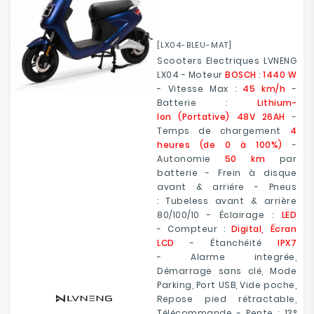
[LX04-BLEU-MAT]
Scooters Electriques LVNENG
LX04 - Moteur
BOSCH
:
1440 W
- Vitesse Max :
45 km/h
-
Batterie :
Lithium-
Ion (Portative) 48V 26AH
-
Temps de chargement
4
heures (de 0 à 100%)
-
Autonomie
50 km
par
batterie - Frein à disque
avant & arriére - Pneus
: Tubeless avant & arrière
80/100/10 - Éclairage :
LED
- Compteur :
Digital, Écran
LCD
- Étanchéité
IPX7
- Alarme integrée,
Démarrage sans clé, Mode
Parking, Port USB, Vide poche,
Repose pied rétractable,
Télécommande - Pente : 13°