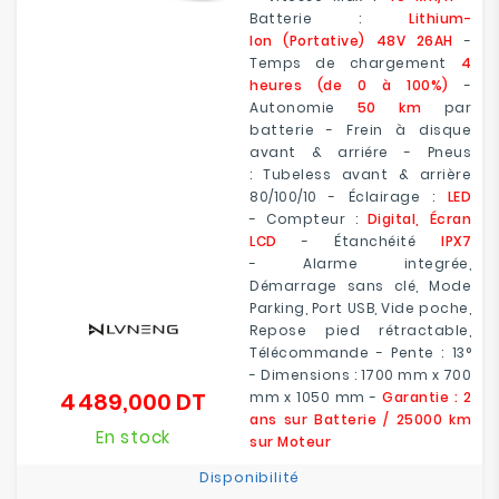
Batterie :
Lithium-
Ion (Portative) 48V 26AH
-
Temps de chargement
4
heures (de 0 à 100%)
-
Autonomie
50 km
par
batterie - Frein à disque
avant & arriére - Pneus
: Tubeless avant & arrière
80/100/10 - Éclairage :
LED
- Compteur :
Digital, Écran
LCD
- Étanchéité
IPX7
- Alarme integrée,
Démarrage sans clé, Mode
Parking, Port USB, Vide poche,
Repose pied rétractable,
Télécommande - Pente : 13°
- Dimensions : 1700 mm x 700
4 489,000 DT
mm x 1050 mm -
Garantie : 2
Prix
ans sur Batterie / 25000 km
En stock
sur Moteur
Disponibilité