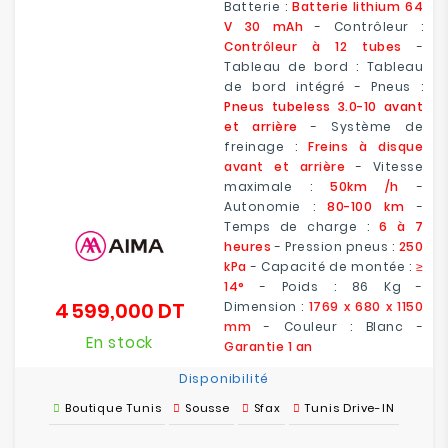
Batterie :
Batterie lithium 64
V 30 mAh
- Contrôleur :
Contrôleur à 12 tubes
-
Tableau de bord : Tableau
de bord intégré - Pneus :
Pneus tubeless 3.0-10 avant
et arrière
- Système de
freinage :
Freins à disque
avant et arrière
- Vitesse
maximale :
50km /h
-
Autonomie :
80-100 km
-
Temps de charge :
6 à 7
heures
- Pression pneus :
250
kPa
- Capacité de montée :
≥
14°
- Poids : 86 Kg -
4 599,000 DT
Dimension :
1769 x 680 x 1150
Prix
mm
- Couleur : Blanc -
En stock
Garantie 1 an
Disponibilité
Boutique Tunis
Sousse
Sfax
Tunis Drive-IN