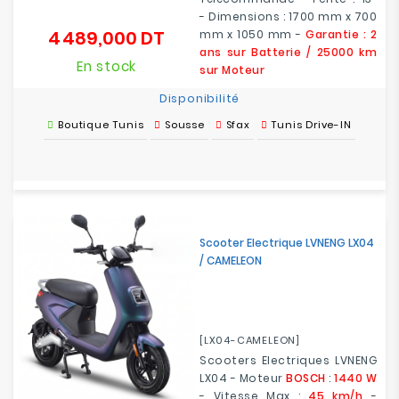
- Dimensions : 1700 mm x 700
4 489,000 DT
mm x 1050 mm -
Garantie : 2
Prix
ans sur Batterie / 25000 km
En stock
sur Moteur
Disponibilité
Boutique Tunis
Sousse
Sfax
Tunis Drive-IN
Scooter Electrique LVNENG LX04
/ CAMELEON
[LX04-CAMELEON]
Scooters Electriques LVNENG
LX04 - Moteur
BOSCH
:
1440 W
- Vitesse Max :
45 km/h
-