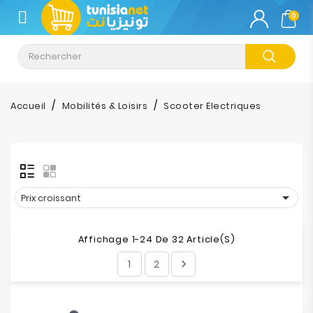
CATÉGORIE
0
Climatisation
Informatique
Accueil
Mobilités & Loisirs
Scooter Electriques
Téléphonie
&
Tablette
Impression

Prix croissant
Stockage
Affichage 1-24 De 32 Article(s)
1
2

TV-
Son-
Photos