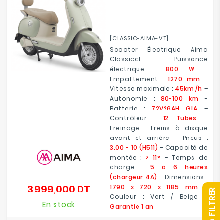
[CLASSIC-AIMA-VT]
Scooter Électrique Aima
Classical – Puissance
électrique :
800 W
-
Empattement :
1270 mm
-
Vitesse maximale :
45km /h
–
Autonomie :
80-100 km
-
Batterie :
72V26AH GLA
–
Contrôleur :
12 Tubes
–
Freinage : Freins à disque
avant et arrière – Pneus :
3.00 - 10 (H511)
– Capacité de
montée :
> 11°
– Temps de
charge :
5 à 6 heures
(chargeur 4A)
- Dimensions :
3 999,000 DT
1790 x 720 x 1185 mm
–
Prix
R
Couleur : Vert / Beige -
En stock
Garantie 1 an
F
I
L
T
R
E