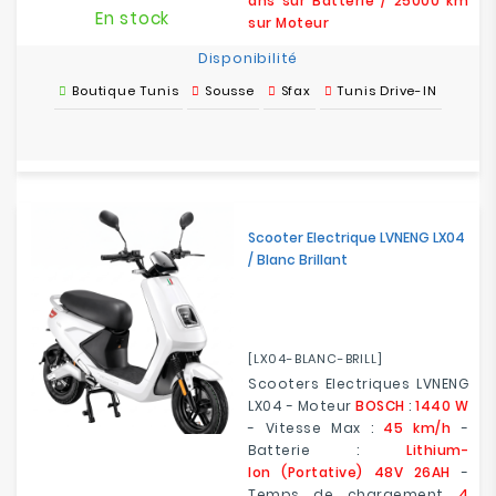
ans sur Batterie / 25000 km
En stock
sur Moteur
Disponibilité
Boutique Tunis
Sousse
Sfax
Tunis Drive-IN
Scooter Electrique LVNENG LX04
/ Blanc Brillant
[LX04-BLANC-BRILL]
Scooters Electriques LVNENG
LX04 - Moteur
BOSCH
:
1440 W
- Vitesse Max :
45 km/h
-
Batterie :
Lithium-
Ion (Portative) 48V 26AH
-
Temps de chargement
4