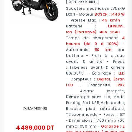
[LX04-NOIR-BRILL]
Scooters Electriques LVNENG
LX04 - Moteur
BOSCH
:
1440 W
- Vitesse Max :
45 km/h
-
Batterie :
Lithium-
Ion (Portative) 48V 26AH
-
Temps de chargement
4
heures (de 0 à 100%)
-
Autonomie
50 km
par
batterie - Frein à disque
avant & arriére - Pneus
: Tubeless avant & arrière
80/100/10 - Éclairage :
LED
- Compteur :
Digital, Écran
LCD
- Étanchéité
IPX7
- Alarme integrée,
Démarrage sans clé, Mode
Parking, Port USB, Vide poche,
Repose pied rétractable,
Télécommande - Pente : 13°
- Dimensions : 1700 mm x 700
4 489,000 DT
mm x 1050 mm -
Garantie : 2
Prix