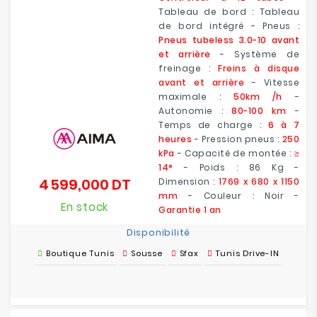
Tableau de bord : Tableau
de bord intégré - Pneus :
Pneus tubeless 3.0-10 avant
et arrière
- Système de
freinage :
Freins à disque
avant et arrière
- Vitesse
maximale :
50km /h
-
Autonomie :
80-100 km
-
Temps de charge :
6 à 7
heures
- Pression pneus :
250
kPa
- Capacité de montée :
≥
14°
- Poids : 86 Kg -
4 599,000 DT
Dimension :
1769 x 680 x 1150
Prix
mm
- Couleur : Noir -
En stock
Garantie 1 an
Disponibilité
Boutique Tunis
Sousse
Sfax
Tunis Drive-IN