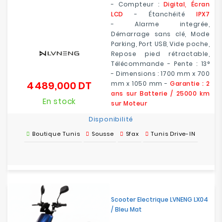
- Compteur :
Digital, Écran
LCD
- Étanchéité
IPX7
- Alarme integrée,
Démarrage sans clé, Mode
Parking, Port USB, Vide poche,
Repose pied rétractable,
Télécommande - Pente : 13°
- Dimensions : 1700 mm x 700
4 489,000 DT
mm x 1050 mm -
Garantie : 2
Prix
ans sur Batterie / 25000 km
En stock
sur Moteur
Disponibilité
Boutique Tunis
Sousse
Sfax
Tunis Drive-IN
Scooter Electrique LVNENG LX04
/ Bleu Mat