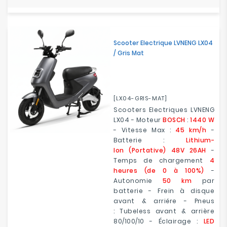
Scooter Electrique LVNENG LX04
/ Gris Mat
[LX04-GRIS-MAT]
Scooters Electriques LVNENG
LX04 - Moteur
BOSCH
:
1440 W
- Vitesse Max :
45 km/h
-
Batterie :
Lithium-
Ion (Portative) 48V 26AH
-
Temps de chargement
4
heures (de 0 à 100%)
-
Autonomie
50 km
par
batterie - Frein à disque
avant & arriére - Pneus
: Tubeless avant & arrière
80/100/10 - Éclairage :
LED