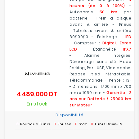
heures (de 0 à 100%)
-
Autonomie
50 km
par
batterie - Frein à disque
avant & arriére - Pneus
: Tubeless avant & arrière
80/100/10 - Éclairage :
LED
- Compteur :
Digital, Écran
LCD
- Étanchéité
IPX7
- Alarme integrée,
Démarrage sans clé, Mode
Parking, Port USB, Vide poche,
Repose pied rétractable,
Télécommande - Pente : 13°
- Dimensions : 1700 mm x 700
4 489,000 DT
mm x 1050 mm -
Garantie : 2
Prix
ans sur Batterie / 25000 km
En stock
sur Moteur
Disponibilité
Boutique Tunis
Sousse
Sfax
Tunis Drive-IN