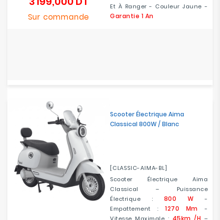
3 199,000 DT
Prix
Et À Ranger - Couleur Jaune -
Sur commande
Garantie 1 An
Scooter Électrique Aima
Classical 800W / Blanc
[CLASSIC-AIMA-BL]
Scooter Électrique Aima
Classical – Puissance
800 W
Électrique :
-
1270 Mm
Empattement :
-
45km /h
Vitesse Maximale :
–