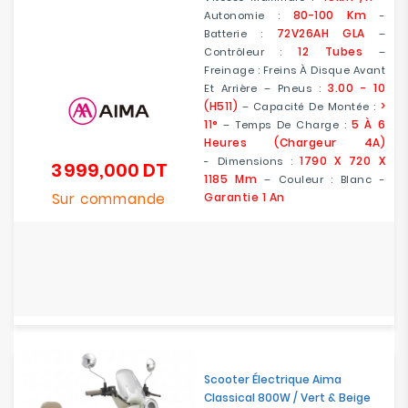
80-100 Km
Autonomie :
-
72V26AH GLA
Batterie :
–
12 Tubes
Contrôleur :
–
Freinage : Freins À Disque Avant
3.00 - 10
Et Arrière – Pneus :
(H511)
>
– Capacité De Montée :
11°
5 À 6
– Temps De Charge :
Heures (chargeur 4A)
1790 X 720 X
- Dimensions :
3 999,000 DT
Prix
1185 Mm
– Couleur : Blanc -
Sur commande
Garantie 1 An
Scooter Électrique Aima
Classical 800W / Vert & Beige