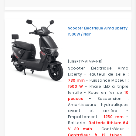
Scooter Électrique Aima Liberty
1500W / Noir
[LIBERTY-AIMA-NR]
Scooter Électrique Aima
Liberty - Hauteur de selle :
730 mm
- Puissance Moteur :
1500 W
- Phare LED à triple
lentille - Roue en fer de
10
pouces
- Suspension :
Amortisseurs hydrauliques
avant et arrière -
Empattement :
1250 mm
-
Batterie :
Batterie lithium 64
V 30 mAh
- Contrôleur :
Contrôleur à 12 tubes
-