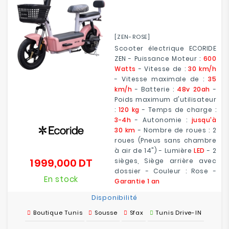
[ZEN-ROSE]
Scooter électrique ECORIDE
ZEN - Puissance Moteur :
600
Watts
- Vitesse de :
30 km/h
- Vitesse maximale de :
35
km/h
- Batterie :
48v 20ah
-
Poids maximum d'utilisateur
:
120 kg
- Temps de charge :
3-4h
- Autonomie :
jusqu'à
30 km
- Nombre de roues : 2
roues (Pneus sans chambre
à air de 14") - Lumière
LED
- 2
1 999,000 DT
sièges, Siège arrière avec
Prix
dossier - Couleur : Rose -
En stock
Garantie 1 an
Disponibilité
Boutique Tunis
Sousse
Sfax
Tunis Drive-IN