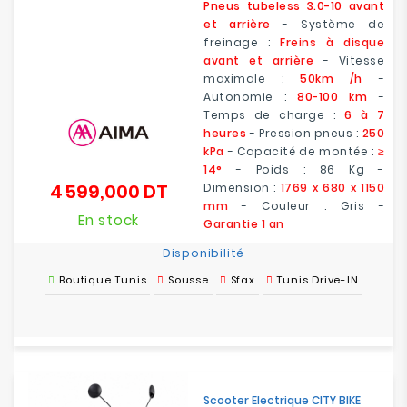
Pneus tubeless 3.0-10 avant
et arrière
- Système de
freinage :
Freins à disque
avant et arrière
- Vitesse
maximale :
50km /h
-
Autonomie :
80-100 km
-
Temps de charge :
6 à 7
heures
- Pression pneus :
250
kPa
- Capacité de montée :
≥
14°
- Poids : 86 Kg -
4 599,000 DT
Dimension :
1769 x 680 x 1150
Prix
mm
- Couleur : Gris -
En stock
Garantie 1 an
Disponibilité
Boutique Tunis
Sousse
Sfax
Tunis Drive-IN
Scooter Electrique CITY BIKE