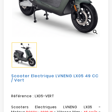
Electroménager
Bureautique
Réseau
search
&
Sécurité
Mobilités
&
Loisirs
Scooter Electrique LVNENG LX05 49 CC
/ Vert
Référence :
LX05-VERT
Scooters Electriques LVNENG LX05 -