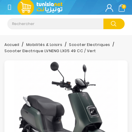
CATÉGORIE
0
Climatisation
Informatique
Accueil
Mobilités & Loisirs
Scooter Electriques
Scooter Electrique LVNENG LX05 49 CC / Vert
Téléphonie
&
Tablette
Impression
Stockage
TV-
Son-
Photos