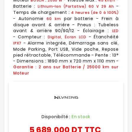
Moteur
:
- Vitesse Max :
-
BOSCH
2030 W
45 km/h
Batterie :
-
Lithium-Ion (Portative) 60 V 29 Ah
Temps de chargement :
4 heures (de 0 à 100%)
- Autonomie
par batterie - Frein à
60 km
disque avant & arriére - Pneus : Tubeless
avant & arrière 90/90/12 - Éclairage :
LED
- Compteur :
- Étanchéité
Digital, Écran LCD
- Alarme integrée, Démarrage sans clé,
IPX7
Mode Parking, Port USB, Vide poche, Repose
pied rétractable, Télécommande - Pente : 13°
- Dimensions : 1890 mm x 720 mm x 1110 mm -
Garantie : 2 ans sur Batterie / 25000 km sur
Moteur
Disponibilté :
En stock
5 689,000 DT
TTC