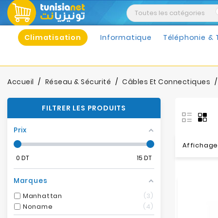
Climatisation
Informatique
Téléphonie & 
Accueil
Réseau & Sécurité
Câbles Et Connectiques
FILTRER LES PRODUITS
Prix
Affichage 
0
DT
15
DT
Marques
Manhattan
3
Noname
4