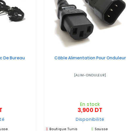
Pc De Bureau
Câble Alimentation Pour Onduleur
[ALIM-ONDULEUR]
k
En stock
T
3,900 DT
Prix
Prix
ité
Disponibilité
usse
Boutique Tunis
Sousse