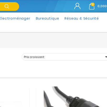
0
0,000
Electroménager
Bureautique
Réseau & Sécurité
Prix croissant
Trier par :