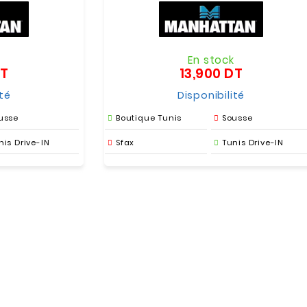
k
En stock
DT
13,900 DT
Prix
Prix
ité
Disponibilité
usse
Boutique Tunis
Sousse
nis Drive-IN
Sfax
Tunis Drive-IN