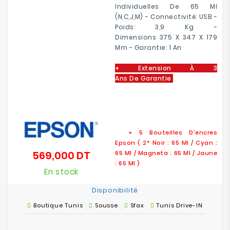
Individuelles De 65 Ml
(N,C,J,M) - Connectivité: USB -
Poids: 3,9 Kg -
Dimensions 375‎ X 347 X 179
Mm - Garantie: 1 An
+ Extension À 3
Ans De Garantie
+ 5 Bouteilles D'encres
Epson ( 2* Noir : 65 Ml / Cyan :
569,000 DT
65 Ml / Magneta : 65 Ml / Jaune
Prix
: 65 Ml )
En stock
Disponibilité
Boutique Tunis
Sousse
Sfax
Tunis Drive-IN