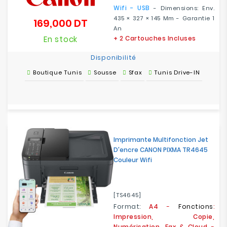
Wifi - USB
- Dimensions: Env.
435 × 327 × 145 Mm - Garantie 1
169,000 DT
Prix
An
En stock
+
2 Cartouches Incluses
Disponibilité
Boutique Tunis
Sousse
Sfax
Tunis Drive-IN
Imprimante Multifonction Jet
D'encre CANON PIXMA TR4645
Couleur Wifi
[TS4645]
Format:
A4
-
Fonctions
:
Impression, Copie,
Numérisation, Fax & Cloud
-