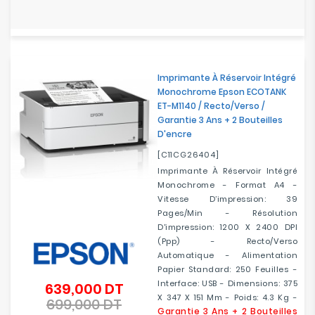
Imprimante À Réservoir Intégré
Monochrome Epson ECOTANK
ET-M1140 / Recto/verso /
Garantie 3 Ans + 2 Bouteilles
D'encre
[C11CG26404]
Imprimante À Réservoir Intégré
Monochrome - Format A4 -
Vitesse D’impression: 39
Pages/min - Résolution
D'impression: 1200 X 2400 DPI
(ppp) - Recto/verso
Automatique - Alimentation
Papier Standard: 250 Feuilles -
Interface: USB - Dimensions: 375‎
639,000 DT
Prix
X 347 X 151 Mm - Poids: 4.3 Kg -
699,000 DT
de
Prix
Garantie 3 Ans + 2 Bouteilles