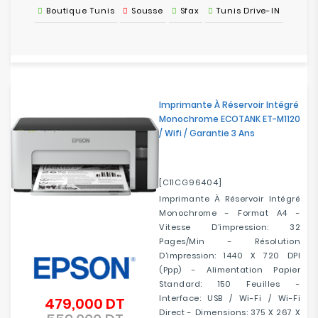
Boutique Tunis
Sousse
Sfax
Tunis Drive-IN
Imprimante À Réservoir Intégré
Monochrome ECOTANK ET-M1120
/ Wifi / Garantie 3 Ans
[C11CG96404]
Imprimante À Réservoir Intégré
Monochrome - Format A4 -
Vitesse D’impression: 32
Pages/min - Résolution
D'impression: 1440 X 720 DPI
(ppp) - Alimentation Papier
Standard: 150 Feuilles -
Interface: USB / Wi-Fi / Wi-Fi
479,000 DT
Prix
Direct - Dimensions: 375‎ X 267 X
de