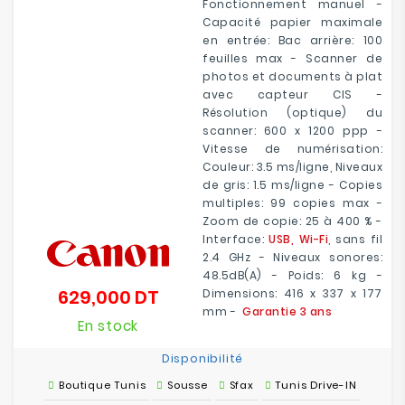
Fonctionnement manuel -
Capacité papier maximale
en entrée: Bac arrière: 100
feuilles max - Scanner de
photos et documents à plat
avec capteur CIS -
Résolution (optique) du
scanner: 600 x 1200 ppp -
Vitesse de numérisation:
Couleur: 3.5 ms/ligne, Niveaux
de gris: 1.5 ms/ligne - Copies
multiples: 99 copies max -
Zoom de copie: 25 à 400 % -
Interface:
USB, Wi-Fi
, sans fil
2.4 GHz - Niveaux sonores:
48.5dB(A) - Poids: 6 kg -
629,000 DT
Dimensions: 416 x 337 x 177
Prix
mm -
Garantie 3 ans
En stock
Disponibilité
Boutique Tunis
Sousse
Sfax
Tunis Drive-IN