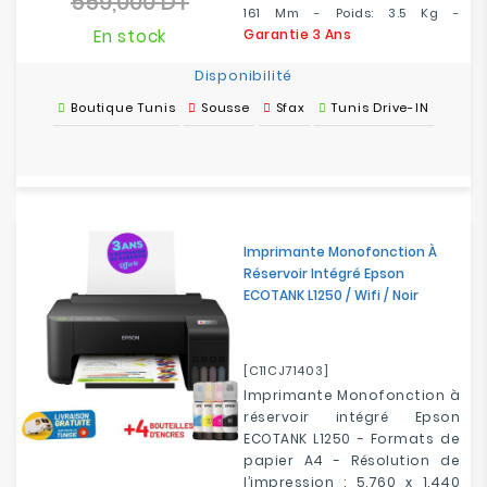
559,000 DT
Prix
161 Mm - Poids: 3.5 Kg -
base
En stock
Garantie 3 Ans
Disponibilité
Boutique Tunis
Sousse
Sfax
Tunis Drive-IN
Imprimante Monofonction À
Réservoir Intégré Epson
ECOTANK L1250 / Wifi / Noir
[C11CJ71403]
Imprimante Monofonction à
réservoir intégré Epson
ECOTANK L1250 - Formats de
papier A4 - Résolution de
l’impression : 5.760 x 1.440