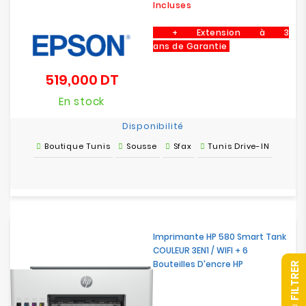
Incluses
+ Extension à 3
ans de Garantie
519,000 DT
Prix
En stock
Disponibilité
Boutique Tunis
Sousse
Sfax
Tunis Drive-IN
Imprimante HP 580 Smart Tank
COULEUR 3EN1 / WIFI + 6
Bouteilles D'encre HP
R
F
I
L
T
R
E