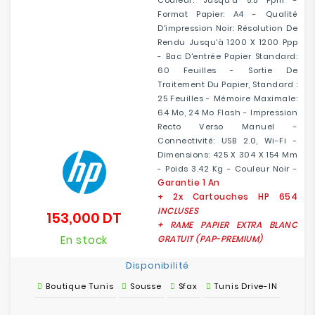
Couleur: Jusqu'à 5.5 Ppm -
Format Papier: A4 - Qualité
D'impression Noir: Résolution De
Rendu Jusqu'à 1200 X 1200 Ppp
- Bac D'entrée Papier Standard:
60 Feuilles - Sortie De
Traitement Du Papier, Standard :
25 Feuilles - Mémoire Maximale:
64 Mo, 24 Mo Flash - Impression
Recto Verso Manuel -
Connectivité: USB 2.0, Wi-Fi -
Dimensions: 425 X 304 X 154 Mm
- Poids 3.42 Kg - Couleur Noir -
Garantie 1 An
+ 2x Cartouches
HP 654
INCLUSES
153,000 DT
Prix
+ RAME PAPIER EXTRA BLANC
En stock
GRATUIT
(
PAP-PREMIUM)
Disponibilité
Boutique Tunis
Sousse
Sfax
Tunis Drive-IN