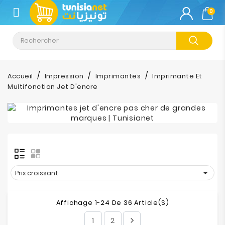
CATÉGORIE
0
Climatisation
Informatique
Accueil
Impression
Imprimantes
Imprimante Et
Multifonction Jet D'encre
Téléphonie
&
Tablette
Impression
Stockage

Prix croissant
TV-
Son-
Affichage 1-24 De 36 Article(s)
Photos
1
2
