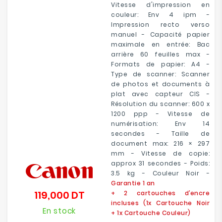
Vitesse d'impression en
couleur: Env 4 ipm -
Impression recto verso
manuel - Capacité papier
maximale en entrée: Bac
arrière 60 feuilles max -
Formats de papier: A4 -
Type de scanner: Scanner
de photos et documents à
plat avec capteur CIS -
Résolution du scanner: 600 x
1200 ppp - Vitesse de
numérisation: Env 14
secondes - Taille de
document max: 216 × 297
mm - Vitesse de copie:
approx 31 secondes - Poids:
3.5 kg - Couleur Noir -
Garantie 1 an
119,000 DT
+ 2 cartouches d’encre
Prix
incluses (1x C
artouche Noir
En stock
+
1x C
artouche Couleur
)