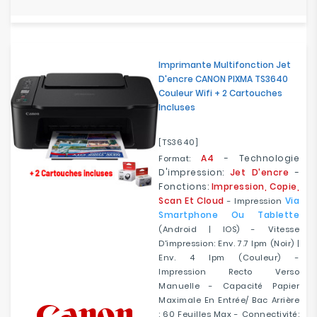
Imprimante Multifonction Jet
D'encre CANON PIXMA TS3640
Couleur Wifi + 2 Cartouches
Incluses
[TS3640]
A4
- Technologie
Format:
D'impression:
Jet D'encre
-
Fonctions:
Impression, Copie,
Scan Et Cloud
Via
- Impression
Smartphone Ou Tablette
(Android | IOS) - Vitesse
D'impression: Env. 7.7 Ipm (Noir) |
Env. 4 Ipm (Couleur) -
Impression Recto Verso
Manuelle - Capacité Papier
Maximale En Entrée/ Bac Arrière
: 60 Feuilles Max - Connectivité: