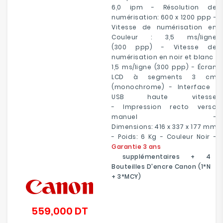
6,0 ipm - Résolution de
numérisation: 600 x 1200 ppp -
Vitesse de numérisation en
Couleur : 3,5 ms/ligne
(300 ppp) - Vitesse de
numérisation en noir et blanc :
1,5 ms/ligne (300 ppp) - Écran
LCD à segments 3 cm
(monochrome) - Interface :
USB haute vitesse
- Impression recto verso
manuel -
Dimensions: 416 x 337 x 177 mm
- Poids: 6 Kg - Couleur Noir -
Garantie 3 ans
supplémentaires + 4
Bouteilles D'encre Canon (1*N
+ 3*MCY)
559,000 DT
Prix