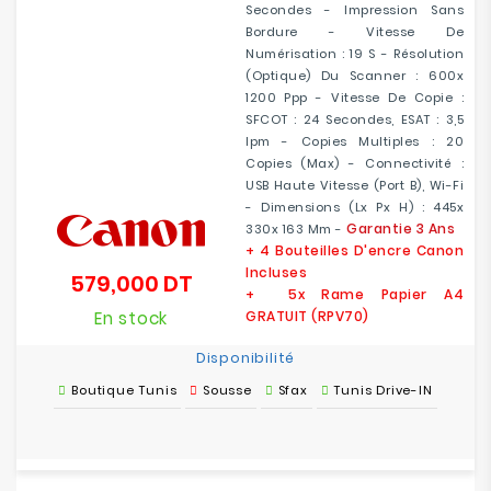
Secondes - Impression Sans
Bordure - Vitesse De
Numérisation : 19 S - Résolution
(optique) Du Scanner : 600x
1200 Ppp - Vitesse De Copie :
SFCOT : 24 Secondes, ESAT : 3,5
Ipm - Copies Multiples : 20
Copies (max) - Connectivité :
USB Haute Vitesse (port B), Wi-Fi
- Dimensions (Lx Px H) : 445x
Garantie 3 Ans
330x 163 Mm -
+ 4 Bouteilles D'encre Canon
Incluses
579,000 DT
Prix
+ 5x Rame Papier A4
En stock
GRATUIT (
RPV70)
Disponibilité
Boutique Tunis
Sousse
Sfax
Tunis Drive-IN