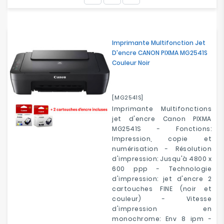
Electroménager
Bureautique
Imprimante Multifonction Jet
D'encre CANON PIXMA MG2541S
Réseau
Couleur Noir
&
Sécurité
[MG2541S]
Mobilités
Imprimante Multifonctions
&
jet d'encre Canon PIXMA
Loisirs
MG2541S - Fonctions:
Impression, copie et
numérisation - Résolution
d'impression: Jusqu'à 4800 x
600 ppp - Technologie
d'impression: jet d'encre 2
cartouches FINE (noir et
couleur) - Vitesse
d'impression en
monochrome: Env 8 ipm -