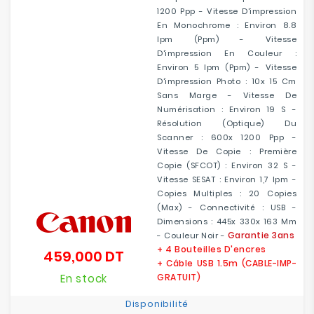
1200 Ppp - Vitesse D'impression
En Monochrome : Environ 8.8
Ipm (ppm) - Vitesse
D'impression En Couleur :
Environ 5 Ipm (ppm) - Vitesse
D'impression Photo : 10x 15 Cm
Sans Marge - Vitesse De
Numérisation : Environ 19 S -
Résolution (optique) Du
Scanner : 600x 1200 Ppp -
Vitesse De Copie : Première
Copie (sFCOT) : Environ 32 S -
Vitesse SESAT : Environ 1,7 Ipm -
Copies Multiples : 20 Copies
(max) - Connectivité : USB -
Dimensions : 445x 330x 163 Mm
Garantie 3ans
- Couleur Noir -
+ 4 Bouteilles D'encres
459,000 DT
Prix
+ Câble USB 1.5m (CABLE-IMP-
En stock
GRATUIT)
Disponibilité