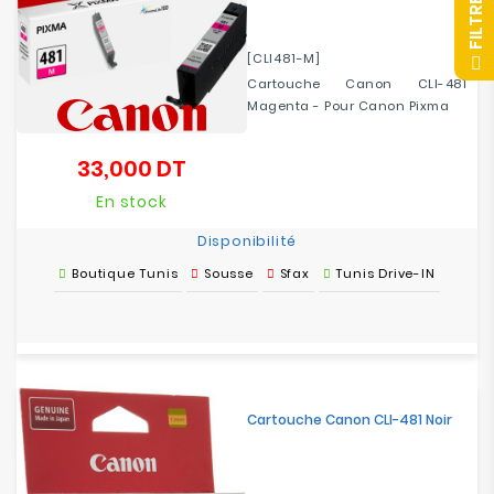
R
F
I
L
T
R
E
[CLI481-M]
Cartouche Canon CLI-481
Magenta - Pour Canon Pixma
33,000 DT
Prix
En stock
Disponibilité
Boutique Tunis
Sousse
Sfax
Tunis Drive-IN
Cartouche Canon CLI-481 Noir