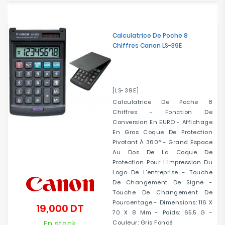
Electroménager
Calculatrice De Poche 8
Bureautique
Chiffres Canon LS-39E
Réseau
&
Sécurité
[LS-39E]
Calculatrice De Poche 8
Mobilités
Chiffres - Fonction De
&
Conversion En EURO - Affichage
Loisirs
En Gros Coque De Protection
Pivotant À 360° - Grand Espace
Au Dos De La Coque De
Protection Pour L'impression Du
Logo De L'entreprise - Touche
De Changement De Signe -
Touche De Changement De
Pourcentage - Dimensions: 116 X
19,000 DT
Prix
70 X 8 Mm - Poids: 65.5 G -
En stock
Couleur: Gris Foncé