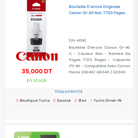
Bouteille D'encre Originale
Canon GI-40 Noir 7700 Pages
[GI-40N]
Bouteille D'encre Canon GI-40
C - Couleur Noir - Nombre De
Pages 7700 Pages - Capacité
170 Ml - Compatible Avec Canon
35,000 DT
Prix
Pixma G5040/ G6040 / G2040
En stock
Disponibilité
Boutique Tunis
Sousse
Sfax
Tunis Drive-IN