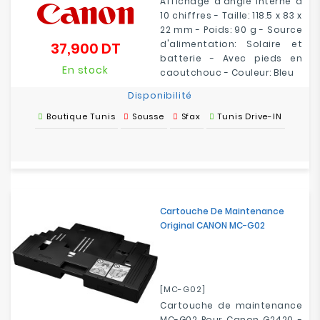
Affichage d'angle interne à
10 chiffres - Taille: 118.5 x 83 x
22 mm - Poids: 90 g - Source
d'alimentation: Solaire et
37,900 DT
Prix
batterie - Avec pieds en
En stock
caoutchouc - Couleur: Bleu
Disponibilité
Boutique Tunis
Sousse
Sfax
Tunis Drive-IN
Cartouche De Maintenance
Original CANON MC-G02
[MC-G02]
Cartouche de maintenance
MC-G02 Pour Canon G2420 -