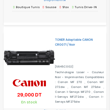
Boutique Tunis
Sousse
Sfax
Tunis Drive-IN
TONER Adaptable CANON
CRG071 / Noir
[5645C002]
Technologie Laser - Couleur
Noir - Imprimantes Compatibles
: Canon MF 270 , Canon MF
272dw , Canon MF 275dw ,
Canon I-Sensys MF270 , Canon
29,000 DT
Prix
I-Sensys MF272dw , Canon I-
En stock
Sensys MF275dw