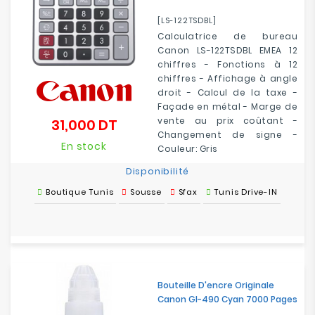
[LS-122TSDBL]
Calculatrice de bureau
Canon LS-122TSDBL EMEA 12
chiffres - Fonctions à 12
chiffres - Affichage à angle
droit - Calcul de la taxe -
Façade en métal - Marge de
vente au prix coûtant -
31,000 DT
Prix
Changement de signe -
En stock
Couleur: Gris
Disponibilité
Boutique Tunis
Sousse
Sfax
Tunis Drive-IN
Bouteille D'encre Originale
Canon GI-490 Cyan 7000 Pages