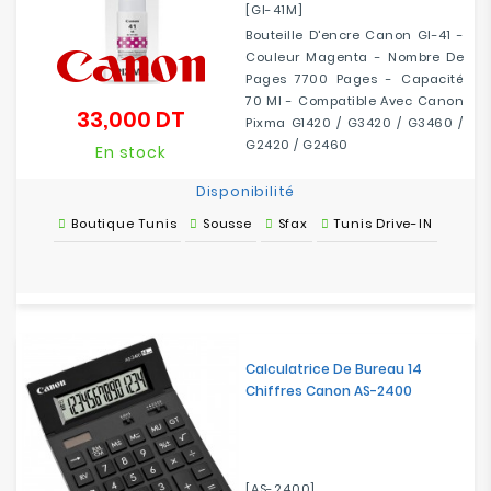
[GI-41M]
Bouteille D'encre Canon GI-41 -
Couleur Magenta - Nombre De
Pages 7700 Pages - Capacité
70 Ml - Compatible Avec Canon
33,000 DT
Prix
Pixma G1420 / G3420 / G3460 /
G2420 / G2460
En stock
Disponibilité
Boutique Tunis
Sousse
Sfax
Tunis Drive-IN
Calculatrice De Bureau 14
Chiffres Canon AS-2400
[AS-2400]