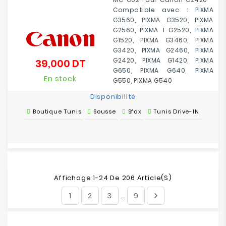
Compatible avec : PIXMA
G3560, PIXMA G3520, PIXMA
G2560, PIXMA 1 G2520, PIXMA
G1520, PIXMA G3460, PIXMA
G3420, PIXMA G2460, PIXMA
G2420, PIXMA G1420, PIXMA
39,000 DT
Prix
G650, PIXMA G640, PIXMA
En stock
G550, PIXMA G540
Disponibilité
Boutique Tunis
Sousse
Sfax
Tunis Drive-IN
Affichage 1-24 De 206 Article(s)
1
2
3
9

…