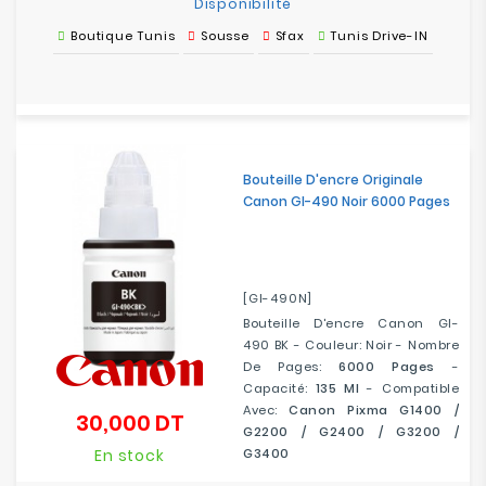
Disponibilité
Boutique Tunis
Sousse
Sfax
Tunis Drive-IN
Bouteille D'encre Originale
Canon GI-490 Noir 6000 Pages
[GI-490N]
Bouteille D'encre Canon GI-
490 BK - Couleur: Noir - Nombre
De Pages:
6000 Pages
-
Capacité:
135 Ml
- Compatible
Avec:
Canon Pixma G1400 /
30,000 DT
Prix
G2200 / G2400 / G3200 /
En stock
G3400