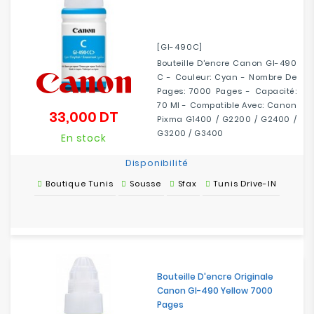
[GI-490C]
Bouteille D'encre Canon GI-490
C - Couleur: Cyan - Nombre De
Pages: 7000 Pages - Capacité:
70 Ml - Compatible Avec: Canon
33,000 DT
Prix
Pixma G1400 / G2200 / G2400 /
G3200 / G3400
En stock
Disponibilité
Boutique Tunis
Sousse
Sfax
Tunis Drive-IN
Bouteille D'encre Originale
Canon GI-490 Yellow 7000
Pages