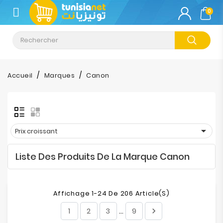
CATÉGORIE
0
Climatisation
Informatique
Accueil
Marques
Canon
Téléphonie
&
Tablette

Prix croissant
Impression
Liste Des Produits De La Marque Canon
Stockage
TV-
Affichage 1-24 De 206 Article(s)
Son-
Photos
1
2
3
9

…