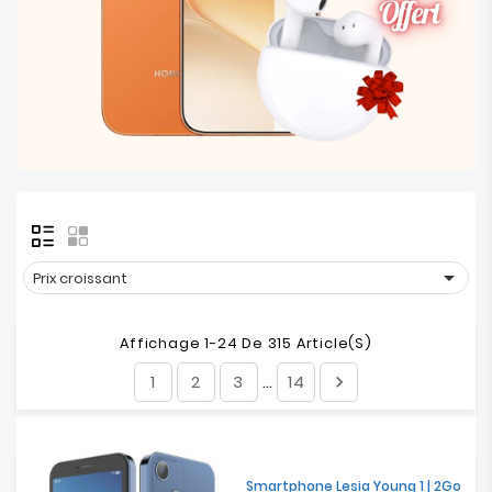
Electroménager
Bureautique
Réseau
&
Sécurité
Mobilités
&

Prix croissant
Loisirs
Affichage 1-24 De 315 Article(s)
1
2
3
14

…
Smartphone Lesia Young 1 | 2Go