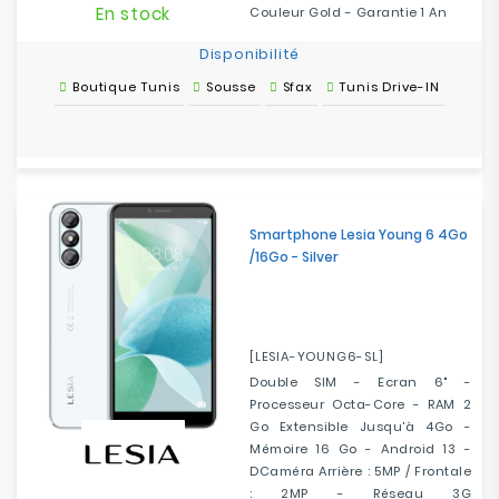
En stock
Couleur Gold - Garantie 1 An
Disponibilité
Boutique Tunis
Sousse
Sfax
Tunis Drive-IN
Smartphone Lesia Young 6 4Go
/16Go - Silver
[LESIA-YOUNG6-SL]
Double SIM - Ecran 6" -
Processeur Octa-Core - RAM 2
Go Extensible Jusqu'à 4Go -
Mémoire 16 Go - Android 13 -
DCaméra Arrière : 5MP / Frontale
: 2MP - Réseau 3G