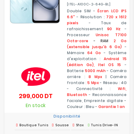
[ITEL-A100C-2-64G-BL]
Double SIM -
Écran LCD IPS
6.6"
- Résolution :
720 x 1612
pixels
- Taux de
rafraichissement
90 Hz
-
Processeur
Unisoc T7100
Octa-core
- RAM
2 Go
(extensible jusqu'à 6 Go)
-
Mémoire
64 Go
- Système
d'exploitation :
Android 15
(édition Go), Itel OS 15
-
Batterie
5000 mAh
- Caméra
arrière :
8 Mpx
| Caméra
frontale :
5 Mpx
- Réseau : 4G
- Connectivité :
Wifi,
299,000 DT
Bluetooth
- Reconnaissance
Prix
faciale, Empreinte digitale -
En stock
Couleur : Bleu -
Garantie 1 an
Disponibilité
Boutique Tunis
Sousse
Sfax
Tunis Drive-IN