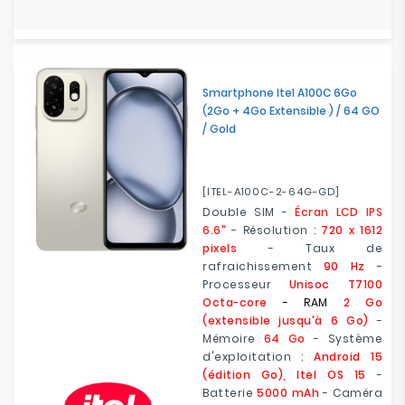
Smartphone Itel A100C 6Go
(2Go + 4Go Extensible ) / 64 GO
/ Gold
[ITEL-A100C-2-64G-GD]
Double SIM -
Écran LCD IPS
6.6"
- Résolution :
720 x 1612
pixels
- Taux de
rafraichissement
90 Hz
-
Processeur
Unisoc T7100
Octa-core
- RAM
2 Go
(extensible jusqu'à 6 Go)
-
Mémoire
64 Go
- Système
d'exploitation :
Android 15
(édition Go), Itel OS 15
-
Batterie
5000 mAh
- Caméra