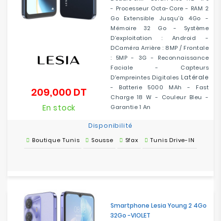
- Processeur Octa-Core - RAM 2
Go Extensible Jusqu'à 4Go -
Mémoire 32 Go - Système
D’exploitation : Android -
DCaméra Arrière : 8MP / Frontale
: 5MP - 3G - Reconnaissance
Faciale - Capteurs
Latérale
D'empreintes Digitales
- Batterie 5000 MAh - Fast
209,000 DT
Prix
Charge 18 W - Couleur Bleu -
En stock
Garantie 1 An
Disponibilité
Boutique Tunis
Sousse
Sfax
Tunis Drive-IN
Smartphone Lesia Young 2 4Go
32Go -VIOLET