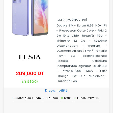
[LESIA-YOUNG2-PR]
Double SIM - Ecran 6.56" HD+ IPS
- Processeur Octa-Core - RAM 2
Go Extensible Jusqu'à 4Go -
Mémoire 32 Go - Système
D’exploitation : Android -
DCaméra Arrière : 8MP / Frontale
: 5MP - 3G - Reconnaissance
Faciale - Capteurs
Latérale
D'empreintes Digitales
- Batterie 5000 MAh - Fast
209,000 DT
Prix
Charge 18 W - Couleur Violet -
En stock
Garantie 1 An
Disponibilité
Boutique Tunis
Sousse
Sfax
Tunis Drive-IN