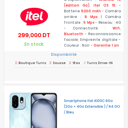
(édition Go), Itel OS 15
-
Batterie
5000 mAh
- Caméra
arrière :
8 Mpx
| Caméra
frontale :
5 Mpx
- Réseau : 4G
- Connectivité :
Wifi,
299,000 DT
Bluetooth
- Reconnaissance
Prix
faciale, Empreinte digitale -
En stock
Couleur : Noir -
Garantie 1 an
Disponibilité
Boutique Tunis
Sousse
Sfax
Tunis Drive-IN
Smartphone Itel A100C 6Go
(2Go + 4Go Extensible ) / 64 GO
/ Bleu