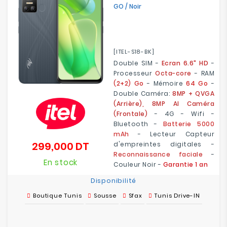
GO / Noir
[ITEL-S18-BK]
Double SIM -
Ecran 6.6" HD
-
Processeur
Octa-core
- RAM
(2+2) Go
- Mémoire
64 Go
-
Double Caméra:
8MP + QVGA
(Arrière), 8MP AI Caméra
(Frontale)
- 4G - Wifi -
Bluetooth -
Batterie 5000
mAh
- Lecteur Capteur
299,000 DT
d'empreintes digitales -
Prix
Reconnaissance faciale
-
En stock
Couleur Noir -
Garantie 1 an
Disponibilité
Boutique Tunis
Sousse
Sfax
Tunis Drive-IN