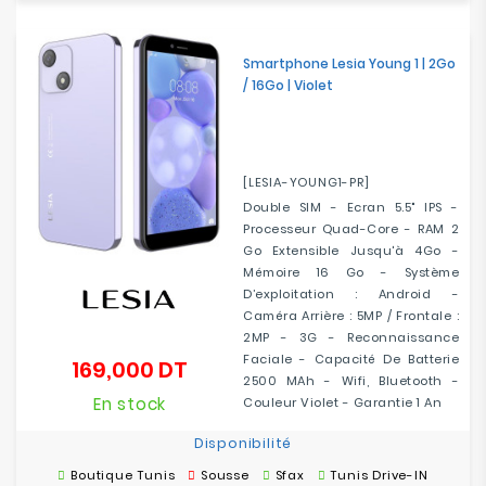
Smartphone Lesia Young 1 | 2Go
/ 16Go | Violet
[LESIA-YOUNG1-PR]
Double SIM - Ecran 5.5" IPS -
Processeur Quad-Core - RAM 2
Go Extensible Jusqu'à 4Go -
Mémoire 16 Go - Système
D’exploitation : Android -
Caméra Arrière : 5MP / Frontale :
2MP - 3G - Reconnaissance
Faciale - Capacité De Batterie
169,000 DT
Prix
2500 MAh - Wifi, Bluetooth -
En stock
Couleur Violet - Garantie 1 An
Disponibilité
Boutique Tunis
Sousse
Sfax
Tunis Drive-IN