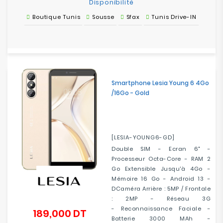
Disponibilité
Boutique Tunis
Sousse
Sfax
Tunis Drive-IN
Smartphone Lesia Young 6 4Go
/16Go - Gold
[LESIA-YOUNG6-GD]
Double SIM - Ecran 6" -
Processeur Octa-Core - RAM 2
Go Extensible Jusqu'à 4Go -
Mémoire 16 Go - Android 13 -
DCaméra Arrière : 5MP / Frontale
: 2MP - Réseau 3G
- Reconnaissance Faciale -
189,000 DT
Prix
Batterie 3000 MAh -