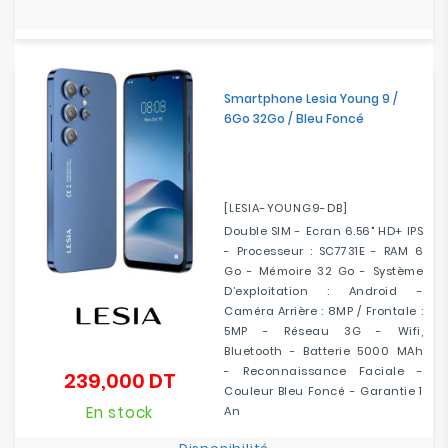
Smartphone Lesia Young 9 /
6Go 32Go / Bleu Foncé
[LESIA-YOUNG9-DB]
Double SIM - Ecran 6.56" HD+ IPS
- Processeur : SC7731E - RAM 6
Go - Mémoire 32 Go - Système
D’exploitation : Android -
Caméra Arrière : 8MP / Frontale :
5MP - Réseau 3G - Wifi,
Bluetooth - Batterie 5000 MAh
- Reconnaissance Faciale -
239,000 DT
Prix
Couleur Bleu Foncé - Garantie 1
En stock
An