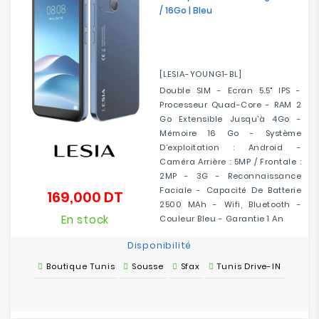
/ 16Go | Bleu
[LESIA-YOUNG1-BL]
Double SIM - Ecran 5.5" IPS -
Processeur Quad-Core - RAM 2
Go Extensible Jusqu'à 4Go -
Mémoire 16 Go - Système
D’exploitation : Android -
Caméra Arrière : 5MP / Frontale :
2MP - 3G - Reconnaissance
Faciale - Capacité De Batterie
169,000 DT
Prix
2500 MAh - Wifi, Bluetooth -
En stock
Couleur Bleu - Garantie 1 An
Disponibilité
Boutique Tunis
Sousse
Sfax
Tunis Drive-IN