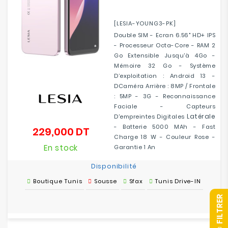
[LESIA-YOUNG3-PK]
Double SIM - Ecran 6.56" HD+ IPS
- Processeur Octa-Core - RAM 2
Go Extensible Jusqu'à 4Go -
Mémoire 32 Go - Système
D’exploitation : Android 13 -
DCaméra Arrière : 8MP / Frontale
: 5MP - 3G - Reconnaissance
Faciale - Capteurs
Latérale
D'empreintes Digitales
- Batterie 5000 MAh - Fast
229,000 DT
Prix
Charge 18 W - Couleur Rose -
En stock
Garantie 1 An
Disponibilité
Boutique Tunis
Sousse
Sfax
Tunis Drive-IN
R
F
I
L
T
R
E