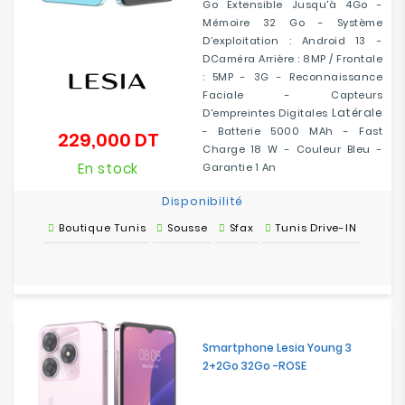
Go Extensible Jusqu'à 4Go -
Mémoire 32 Go - Système
D’exploitation : Android 13 -
DCaméra Arrière : 8MP / Frontale
: 5MP - 3G - Reconnaissance
Faciale - Capteurs
Latérale
D'empreintes Digitales
- Batterie 5000 MAh - Fast
229,000 DT
Prix
Charge 18 W - Couleur Bleu -
En stock
Garantie 1 An
Disponibilité
Boutique Tunis
Sousse
Sfax
Tunis Drive-IN
Smartphone Lesia Young 3
2+2Go 32Go -ROSE