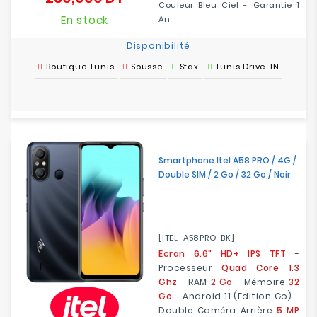
Couleur Bleu Ciel - Garantie 1
En stock
An
Disponibilité
Boutique Tunis
Sousse
Sfax
Tunis Drive-IN
Smartphone Itel A58 PRO / 4G /
Double SIM / 2 Go / 32 Go / Noir
[ITEL-A58PRO-BK]
Ecran 6.6" HD+ IPS TFT
-
Processeur
Quad Core 1.3
Ghz
- RAM
2 Go
- Mémoire
32
Go
- Android 11 (Edition Go) -
Double Caméra Arrière
5 MP