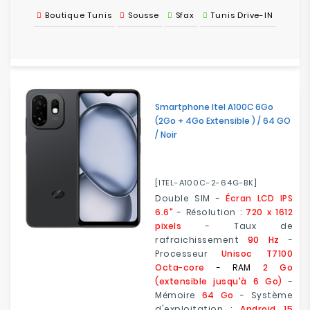
Boutique Tunis
Sousse
Sfax
Tunis Drive-IN
Smartphone Itel A100C 6Go
(2Go + 4Go Extensible ) / 64 GO
/ Noir
[ITEL-A100C-2-64G-BK]
Double SIM -
Écran LCD IPS
6.6"
- Résolution :
720 x 1612
pixels
- Taux de
rafraichissement
90 Hz
-
Processeur
Unisoc T7100
Octa-core
- RAM
2 Go
(extensible jusqu'à 6 Go)
-
Mémoire
64 Go
- Système
d'exploitation :
Android 15