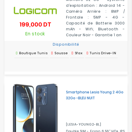
d’exploitation : Android 14 -
Caméra Arrière : 8MP /
Frontale : 5MP - 4G -
199,000 DT
Capacité de Batterie 3000
Prix
mAh - Wifi, Bluetooth -
En stock
Couleur Noir - Garantie 1 an
Disponibilité
Boutique Tunis
Sousse
Sfax
Tunis Drive-IN
Smartphone Lesia Young 2 4Go
32Go -BLEU NUIT
[LESIA-YOUNG2-BL]
Double SIM - Ecran 6.56" HD+ IPS