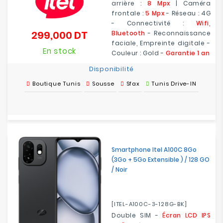
arrière :
8 Mpx
| Caméra
frontale :
5 Mpx
- Réseau : 4G
- Connectivité :
Wifi,
299,000 DT
Bluetooth
- Reconnaissance
Prix
faciale, Empreinte digitale -
En stock
Couleur : Gold -
Garantie 1 an
Disponibilité
Boutique Tunis
Sousse
Sfax
Tunis Drive-IN
Smartphone Itel A100C 8Go
(3Go + 5Go Extensible ) / 128 GO
/ Noir
[ITEL-A100C-3-128G-BK]
Double SIM -
Écran LCD IPS