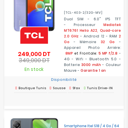
[TCL-403-2/32G-MV]
Dual SIM - 6.0" IPS TFT
- Processeur
Mediatek
MT6761 Helio A22, Quad-core
2.0 GHz
- Android 12 - RAM
2
Go
- Mémoire
32 Go
-
Appareil Photo Arriére:
249,000 DT
Prix
8MP
et Frontale:
5 MP f/2.8
-
349,000 DT
de
4G - Wifi - Bluetooth 5.0 -
Prix
base
Batterie
3000 mAh
- Couleur
En stock
Mauve -
Garantie 1 an
Disponibilité
Boutique Tunis
Sousse
Sfax
Tunis Drive-IN
Smartphone Itel S18 / 4 Go / 64