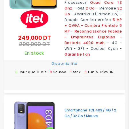
Processeur
Quad Core 1.3
Ghz
- RAM
2 Go
- Mémoire
32
Go
- Android 11 (Edition Go) -
Double Caméra Arrière
5 MP
+ QVGA - Caméra Frontale 5
MP
-
Reconnaissance Faciale
249,000 DT
Prix
- Empreintes Digitales -
299,000 DT
de
Batterie 4000 mAh
- 4G -
Prix
base
Wifi - GPS - Couleur Cyan -
En stock
Garantie 1 an
Disponibilité
Boutique Tunis
Sousse
Sfax
Tunis Drive-IN
Smartphone TCL 403 / 4G / 2
Go / 32 Go / Mauve