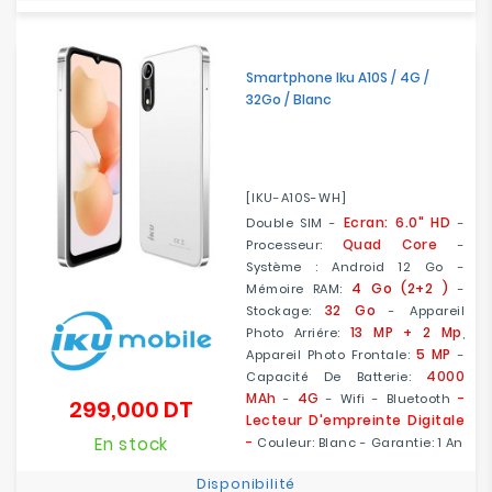
Smartphone Iku A10S / 4G /
32Go / Blanc
[IKU-A10S-WH]
Ecran: 6.0" HD
Double SIM -
-
Quad Core
Processeur:
-
Système : Android 12 Go -
4 Go (2+2 )
Mémoire RAM:
-
32 Go
Stockage:
- Appareil
13 MP + 2 Mp
Photo Arriére:
,
5 MP
Appareil Photo Frontale:
-
4000
Capacité De Batterie:
MAh
4G
-
-
- Wifi - Bluetooth
299,000 DT
Prix
Lecteur D'empreinte Digitale
En stock
-
Couleur: Blanc - Garantie: 1 An
Disponibilité