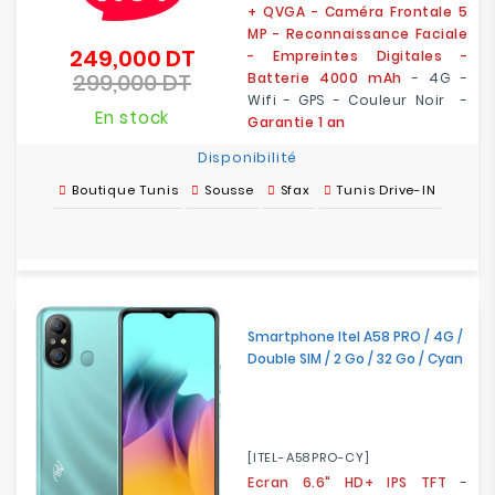
+ QVGA - Caméra Frontale 5
MP - Reconnaissance Faciale
249,000 DT
Prix
- Empreintes Digitales -
299,000 DT
de
Batterie 4000 mAh
- 4G -
Prix
base
Wifi - GPS - Couleur Noir -
En stock
Garantie 1 an
Disponibilité
Boutique Tunis
Sousse
Sfax
Tunis Drive-IN
Smartphone Itel A58 PRO / 4G /
Double SIM / 2 Go / 32 Go / Cyan
[ITEL-A58PRO-CY]
Ecran 6.6" HD+ IPS TFT
-