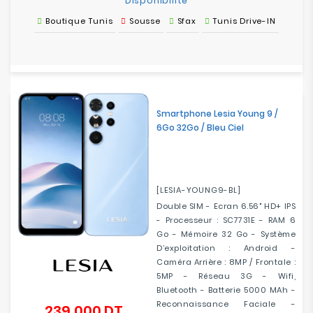
Disponibilité
Boutique Tunis
Sousse
Sfax
Tunis Drive-IN
Smartphone Lesia Young 9 /
6Go 32Go / Bleu Ciel
[LESIA-YOUNG9-BL]
Double SIM - Ecran 6.56" HD+ IPS
- Processeur : SC7731E - RAM 6
Go - Mémoire 32 Go - Système
D’exploitation : Android -
Caméra Arrière : 8MP / Frontale :
5MP - Réseau 3G - Wifi,
Bluetooth - Batterie 5000 MAh -
Reconnaissance Faciale -
239,000 DT
Prix