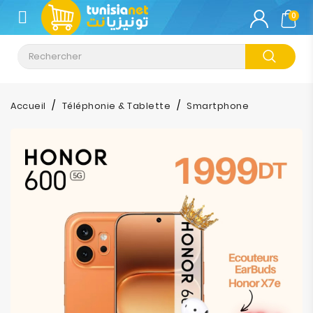
CATÉGORIE
0
Climatisation
Informatique
Accueil
Téléphonie & Tablette
Smartphone
Téléphonie
&
Tablette
Impression
Stockage
TV-
Son-
Photos