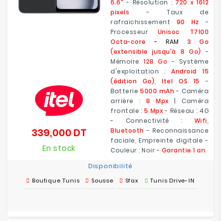
6.6"
- Résolution :
720 x 1612
pixels
- Taux de
rafraichissement
90 Hz
-
Processeur
Unisoc T7100
Octa-core
- RAM
3 Go
(extensible jusqu'à 8 Go)
-
Mémoire
128 Go
- Système
d'exploitation :
Android 15
(édition Go), Itel OS 15
-
Batterie
5000 mAh
- Caméra
arrière :
8 Mpx
| Caméra
frontale :
5 Mpx
- Réseau : 4G
- Connectivité :
Wifi,
339,000 DT
Bluetooth
- Reconnaissance
Prix
faciale, Empreinte digitale -
En stock
Couleur : Noir -
Garantie 1 an
Disponibilité
Boutique Tunis
Sousse
Sfax
Tunis Drive-IN