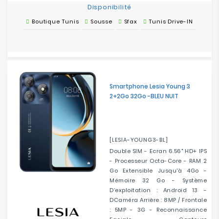
Disponibilité
Boutique Tunis
Sousse
Sfax
Tunis Drive-IN
Smartphone Lesia Young 3
2+2Go 32Go -BLEU NUIT
[LESIA-YOUNG3-BL]
Double SIM - Ecran 6.56" HD+ IPS
- Processeur Octa-Core - RAM 2
Go Extensible Jusqu'à 4Go -
Mémoire 32 Go - Système
D’exploitation : Android 13 -
DCaméra Arrière : 8MP / Frontale
: 5MP - 3G - Reconnaissance