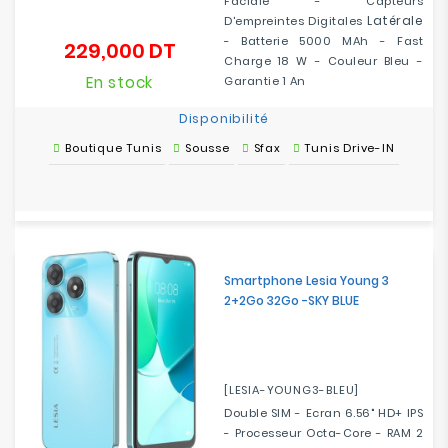
Faciale - Capteurs
Latérale
D'empreintes Digitales
- Batterie 5000 MAh - Fast
229,000 DT
Prix
Charge 18 W - Couleur Bleu -
En stock
Garantie 1 An
Disponibilité
Boutique Tunis
Sousse
Sfax
Tunis Drive-IN
Smartphone Lesia Young 3
2+2Go 32Go -SKY BLUE
[LESIA-YOUNG3-BLEU]
Double SIM - Ecran 6.56" HD+ IPS
- Processeur Octa-Core - RAM 2