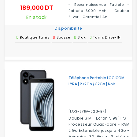
- Reconnaissance Faciale -
189,000 DT
Prix
Batterie 3000 MAh - Couleur
En stock
Silver - Garantie 1 An
Disponibilité
Boutique Tunis
Sousse
Sfax
Tunis Drive-IN
Téléphone Portable LOGICOM
LYRA | 2+2Go / 32Go | Noir
[LOG-LYRA-32G-BK]
Double SIM - Ecran 5.99" IPS -
Processeur Quad-core - RAM
2 Go Extensible jusqu'à 4Go -
Mémoire 32 Go - Système