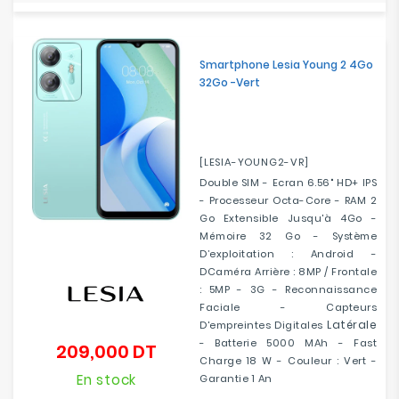
Smartphone Lesia Young 2 4Go
32Go -Vert
[LESIA-YOUNG2-VR]
Double SIM - Ecran 6.56" HD+ IPS
- Processeur Octa-Core - RAM 2
Go Extensible Jusqu'à 4Go -
Mémoire 32 Go - Système
D’exploitation : Android -
DCaméra Arrière : 8MP / Frontale
: 5MP - 3G - Reconnaissance
Faciale - Capteurs
Latérale
D'empreintes Digitales
- Batterie 5000 MAh - Fast
209,000 DT
Prix
Charge 18 W - Couleur : Vert -
En stock
Garantie 1 An