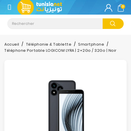
CATÉGORIE
0
Climatisation
Informatique
Accueil
Téléphonie & Tablette
Smartphone
Téléphone Portable LOGICOM LYRA | 2+2Go / 32Go | Noir
Téléphonie
&
Tablette
Impression
Stockage
TV-
Son-
Photos