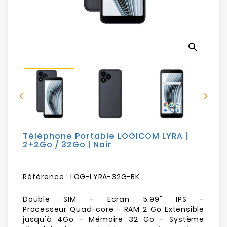
Electroménager
Bureautique
search
Réseau
&
Sécurité


Mobilités
&
Loisirs
Téléphone Portable LOGICOM LYRA |
2+2Go / 32Go | Noir
Référence :
LOG-LYRA-32G-BK
Double SIM - Ecran 5.99" IPS -
Processeur Quad-core - RAM 2 Go Extensible
jusqu'à 4Go - Mémoire 32 Go - Système