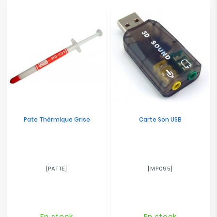
Electroménager
Bureautique
Réseau
&
Sécurité
Mobilités
&
Pate Thérmique Grise
Carte Son USB
Loisirs
[PATTE]
[MP095]
En stock
En stock