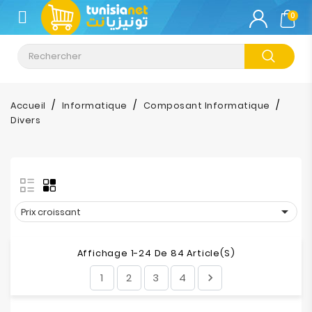
CATÉGORIE
0
Climatisation
Informatique
Accueil
Informatique
Composant Informatique
Divers
Téléphonie
&
Tablette
Impression

Prix croissant
Stockage
Affichage 1-24 De 84 Article(s)
TV-
1
2
3
4

Son-
Photos