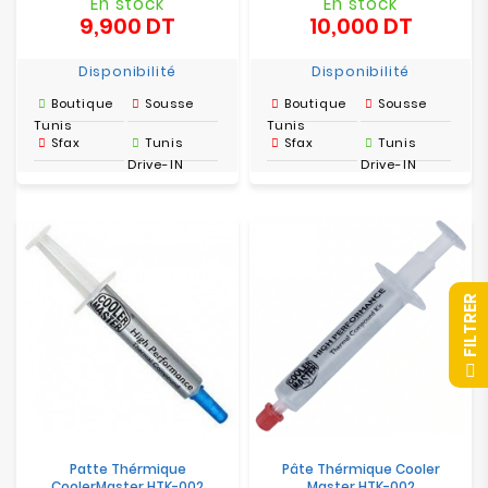
En stock
En stock
9,900 DT
10,000 DT
Prix
Prix
Disponibilité
Disponibilité
Boutique
Sousse
Boutique
Sousse
Tunis
Tunis
Sfax
Tunis
Sfax
Tunis
Drive-IN
Drive-IN
R
F
I
L
T
R
E
Patte Thérmique
Pâte Thérmique Cooler
CoolerMaster HTK-002
Master HTK-002