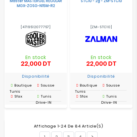
Master MASTERGEL REGULAR
STC10 - 2g - ZM-STC10
MGX-ZOSG-N15M-R2
[4719512077757]
[ZM-STC10]
En stock
En stock
22,000 DT
22,000 DT
Prix
Prix
Disponibilité
Disponibilité
Boutique
Sousse
Boutique
Sousse
Tunis
Tunis
Sfax
Tunis
Sfax
Tunis
Drive-IN
Drive-IN
Affichage 1-24 De 84 Article(s)
1
2
3
4
