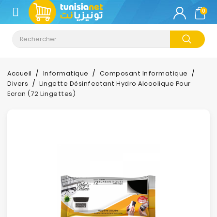
CATÉGORIE
0
Climatisation
Informatique
Accueil
Informatique
Composant Informatique
Divers
Lingette Désinfectant Hydro Alcoolique Pour
Téléphonie
Ecran (72 Lingettes)
&
Tablette
Impression
Stockage
TV-
Son-
Photos