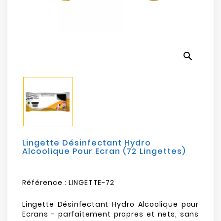
Electroménager
Bureautique
search
Réseau
&
Sécurité
Mobilités
&
Loisirs
Lingette Désinfectant Hydro
Alcoolique Pour Ecran (72 Lingettes)
Référence :
LINGETTE-72
Lingette Désinfectant Hydro Alcoolique pour
Ecrans - parfaitement propres et nets, sans