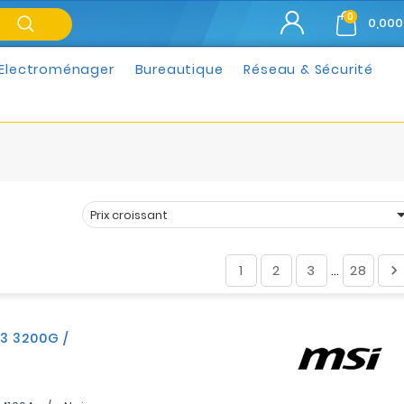
0
0,000
Electroménager
Bureautique
Réseau & Sécurité
Prix croissant
Trier par :
1
2
3
28

…
 3 3200G /