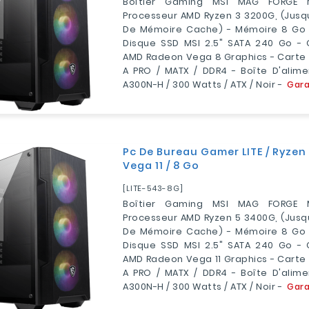
Boîtier Gaming MSI MAG FORGE 
Processeur AMD Ryzen 3 3200G, (jusqu
De Mémoire Cache) - Mémoire 8 Go (
Disque SSD MSI 2.5" SATA 240 Go - 
AMD Radeon Vega 8 Graphics - Carte
A PRO / MATX / DDR4 - Boîte D'alim
A300N-H / 300 Watts / ATX / Noir -
Gara
Pc De Bureau Gamer LITE / Ryzen
Vega 11 / 8 Go
[LITE-543-8G]
Boîtier Gaming MSI MAG FORGE 
Processeur AMD Ryzen 5 3400G, (jusqu
De Mémoire Cache) - Mémoire 8 Go (
Disque SSD MSI 2.5" SATA 240 Go - 
AMD Radeon Vega 11 Graphics - Carte
A PRO / MATX / DDR4 - Boîte D'alim
A300N-H / 300 Watts / ATX / Noir -
Gara