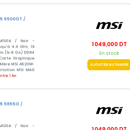
 5 5500GT /
M100A / Noir -
1 049,000 DT
P
qu'à 4.4 GHz, 19
o (1x 8 Go) DDR4
En stock
 Carte Graphique
 Mère MSI A520M-
AJOUTER AU PANIER
entation MSI MAG
ntie 1 An
 5 5655G /
M100A / Noir -
1 049,000 DT
P