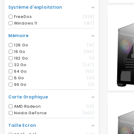
Système d'exploitation
FreeDos
326
Windows 11
187
Mémoire
128 Go
16
16 Go
186
192 Go
1
32 Go
247
64 Go
50
8 Go
10
96 Go
3
Carte Graphique
AMD Radeon
111
Nvidia GeForce
402
Taille Ecran