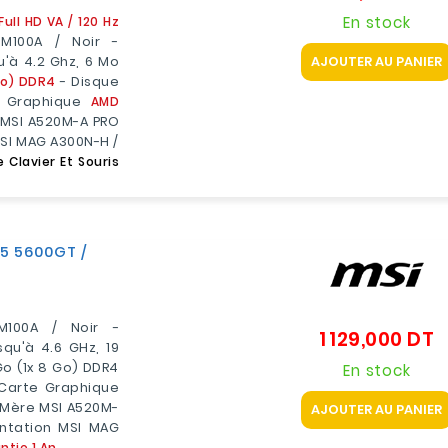
En stock
ll HD VA / 120 Hz
M100A / Noir -
AJOUTER AU PANIER
u'à 4.2 Ghz, 6 Mo
Go) DDR4
- Disque
 Graphique
AMD
 MSI A520M-A PRO
MSI MAG A300N-H /
Clavier Et Souris
 5 5600GT /
M100A / Noir -
1 129,000 DT
P
qu'à 4.6 GHz, 19
o (1x 8 Go) DDR4
En stock
 Carte Graphique
 Mère MSI A520M-
AJOUTER AU PANIER
entation MSI MAG
ntie 1 An