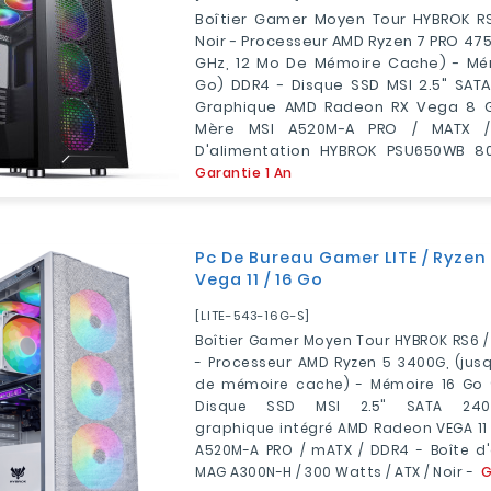
Boîtier Gamer Moyen Tour HYBROK RS
Noir - Processeur AMD Ryzen 7 PRO 475
GHz, 12 Mo De Mémoire Cache) - Mém
Go) DDR4 - Disque SSD MSI 2.5" SAT
Graphique AMD Radeon RX Vega 8 G
Mère MSI A520M-A PRO / MATX /
D'alimentation HYBROK PSU650WB 8
Garantie 1 An
Pc De Bureau Gamer LITE / Ryzen
Vega 11 / 16 Go
[LITE-543-16G-S]
Boîtier Gamer Moyen Tour HYBROK RS6 / 
- Processeur AMD Ryzen 5 3400G, (jusq
de mémoire cache) - Mémoire 16 Go 
Disque SSD MSI 2.5" SATA 24
graphique intégré AMD Radeon VEGA 11
A520M-A PRO / mATX / DDR4 - Boîte d'
MAG A300N-H / 300 Watts / ATX / Noir -
G