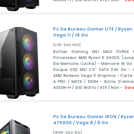
Pc De Bureau Gamer LITE / Ryzen
Vega 11 / 16 Go
[LITE-543-16G]
Boîtier Gaming MSI MAG FORGE 
Processeur AMD Ryzen 5 3400G, (jusqu
De Mémoire Cache) - Mémoire 16 Go 
Disque SSD MSI 2.5" SATA 240 Go - 
AMD Radeon Vega 11 Graphics - Carte
A PRO / MATX / DDR4 - Boîte D'alim
A300N-H / 300 Watts / ATX / Noir -
Gara
Pc De Bureau Gamer IRON / Ryze
4750GE / Vega 8 / 8 Go
[IRON-363-8G]