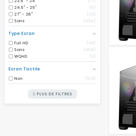
23.6" - 24"
17
24.5" - 25"
8
27" - 28"
30
Sans
458
Type Ecran
Full HD
46
Sans
458
WQHD
9
Ecran Tactile
Non
513
PLUS DE FILTRES