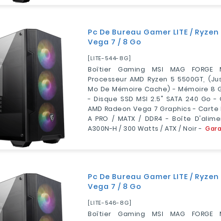
Pc De Bureau Gamer LITE / Ryzen
Vega 7 / 8 Go
[LITE-544-8G]
Boîtier Gaming MSI MAG FORGE 
Processeur AMD Ryzen 5 5500GT, (jus
Mo De Mémoire Cache) - Mémoire 8 G
- Disque SSD MSI 2.5" SATA 240 Go -
AMD Radeon Vega 7 Graphics - Carte
A PRO / MATX / DDR4 - Boîte D'alim
A300N-H / 300 Watts / ATX / Noir -
Gara
Pc De Bureau Gamer LITE / Ryzen
Vega 7 / 8 Go
[LITE-546-8G]
Boîtier Gaming MSI MAG FORGE 