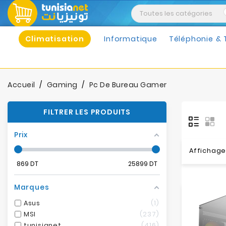
Climatisation
Informatique
Téléphonie & 
Accueil
Gaming
Pc De Bureau Gamer
FILTRER LES PRODUITS
Prix
Affichage
869
DT
25899
DT
Marques
Asus
1
MSI
237
tunisianet
416