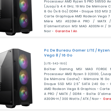
Processeur AMD Ryzen 5 PRO 5655G Ave
(jusqu'à 4.4 GHz, 19 Mo De Mémoire 
8 Go (1x 8 Go) DDR4 - Disque SSD MSI 2
Carte Graphique AMD Radeon Vega 7 
Mère MSI A520M-A PRO / MATX /
D'alimentation MSI MAG A300N-H / 3
Noir -
Garantie 1 An
Pc De Bureau Gamer LITE / Ryzen
Vega 8 / 16 Go
[LITE-542-16G]
Boîtier Gaming MSI MAG FORGE 
Processeur AMD Ryzen 3 3200G, (jusqu
De Mémoire Cache) - Mémoire 16 Go 
Disque SSD MSI 2.5" SATA 240 Go - 
AMD Radeon Vega 8 Graphics - Carte
A PRO / MATX / DDR4 - Boîte D'alim
A300N-H / 300 Watts / ATX / Noir -
Gara