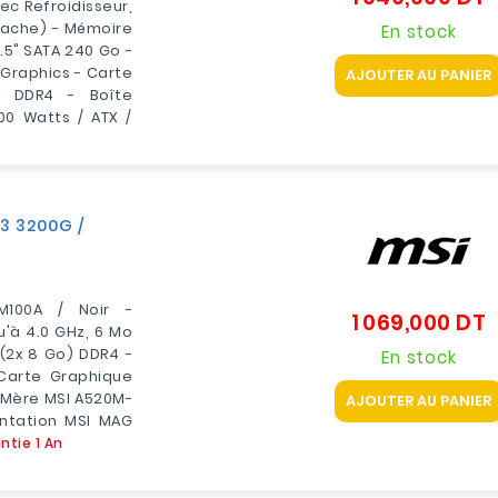
c Refroidisseur,
Cache) - Mémoire
En stock
.5" SATA 240 Go -
Graphics - Carte
AJOUTER AU PANIER
 DDR4 - Boîte
00 Watts / ATX /
 3 3200G /
M100A / Noir -
1 069,000 DT
P
'à 4.0 GHz, 6 Mo
(2x 8 Go) DDR4 -
En stock
Carte Graphique
 Mère MSI A520M-
AJOUTER AU PANIER
entation MSI MAG
ntie 1 An