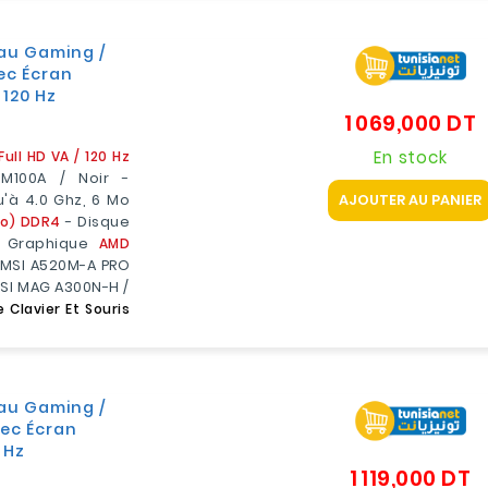
au Gaming /
ec Écran
 120 Hz
1 069,000 DT
P
En stock
ll HD VA / 120 Hz
M100A / Noir -
AJOUTER AU PANIER
u'à 4.0 Ghz, 6 Mo
Go) DDR4
- Disque
 Graphique
AMD
 MSI A520M-A PRO
MSI MAG A300N-H /
Clavier Et Souris
au Gaming /
vec Écran
 Hz
1 119,000 DT
Pr