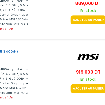
M100A / Noir -
869,000 DT
Pr
'à 4.0 GHz, 6 Mo
1x 8 Go) DDR4 -
En stock
Carte Graphique
 Mère MSI A520M-
AJOUTER AU PANIER
entation MSI MAG
ntie 1 An
 5 3400G /
M100A / Noir -
919,000 DT
Pr
'à 4.2 GHz, 6 Mo
1x 8 Go) DDR4 -
En stock
Carte Graphique
 Mère MSI A520M-
AJOUTER AU PANIER
entation MSI MAG
ntie 1 An