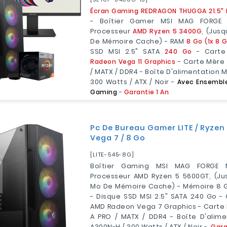
Écran Gaming REDRAGON THUGGA 21.5" Fu
- Boîtier Gamer MSI MAG FORGE 
Processeur
AMD Ryzen 5 3400G
, (jusq
De Mémoire Cache) - RAM
8 Go (1x 8 
SSD MSI 2.5" SATA
240 Go
- Carte
Radeon Vega 11 Graphics
- Carte Mère
/ MATX / DDR4 - Boîte D'alimentation 
300 Watts / ATX / Noir -
Avec Ensemble 
Gaming
-
Garantie 1 An
Pc De Bureau Gamer LITE / Ryzen
Vega 7 / 8 Go
[LITE-545-8G]
Boîtier Gaming MSI MAG FORGE 
Processeur AMD Ryzen 5 5600GT, (jus
Mo De Mémoire Cache) - Mémoire 8 G
- Disque SSD MSI 2.5" SATA 240 Go -
AMD Radeon Vega 7 Graphics - Carte
A PRO / MATX / DDR4 - Boîte D'alim
A300N-H / 300 Watts / ATX / Noir -
Gara