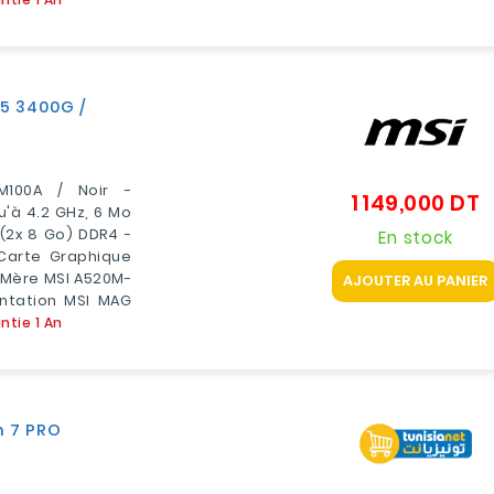
 5 3400G /
M100A / Noir -
1 149,000 DT
P
'à 4.2 GHz, 6 Mo
(2x 8 Go) DDR4 -
En stock
Carte Graphique
 Mère MSI A520M-
AJOUTER AU PANIER
entation MSI MAG
ntie 1 An
n 7 PRO