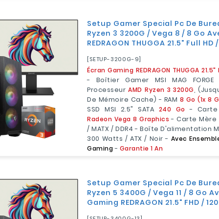
Setup Gamer Special Pc De Bure
Ryzen 3 3200G / Vega 8 / 8 Go Av
REDRAGON THUGGA 21.5" Full HD /
[SETUP-3200G-9]
Écran Gaming REDRAGON THUGGA 21.5" Fu
- Boîtier Gamer MSI MAG FORGE 
Processeur
AMD Ryzen 3 3200G
, (jusq
De Mémoire Cache) - RAM
8 Go (1x 8 
SSD MSI 2.5" SATA
240 Go
- Carte
Radeon Vega 8 Graphics
- Carte Mère
/ MATX / DDR4 - Boîte D'alimentation 
300 Watts / ATX / Noir -
Avec Ensemble 
Gaming
-
Garantie 1 An
Setup Gamer Special Pc De Bure
Ryzen 5 3400G / Vega 11 / 8 Go A
Gaming REDRAGON 21.5" FHD / 120
[SETUP-3400G-13]