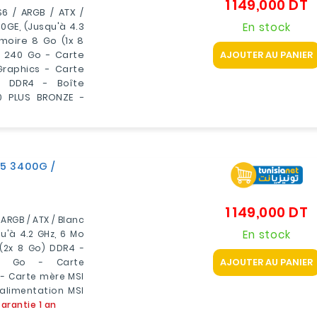
1 149,000 DT
P
6 / ARGB / ATX /
En stock
0GE, (jusqu'à 4.3
oire 8 Go (1x 8
AJOUTER AU PANIER
A 240 Go - Carte
raphics - Carte
 DDR4 - Boîte
0 PLUS BRONZE -
 5 3400G /
1 149,000 DT
P
ARGB / ATX / Blanc
En stock
u'à 4.2 GHz, 6 Mo
(2x 8 Go) DDR4 -
AJOUTER AU PANIER
0 Go - Carte
 - Carte mère MSI
alimentation MSI
arantie 1 an