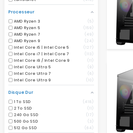
Processeur
AMD Ryzen 3
5
AMD Ryzen 5
159
AMD Ryzen 7
49
AMD Ryzen 9
24
Intel Core i5 | Intel Core 5
127
Intel Core i7 | Intel Core 7
113
Intel Core i9 / Intel Core 9
11
Intel Core Ultra 5
9
Intel Core Ultra 7
6
Intel Core Ultra 9
10
Disque Dur
1 To SSD
418
2 To SSD
11
240 Go SSD
17
500 Go SSD
3
512 Go SSD
64