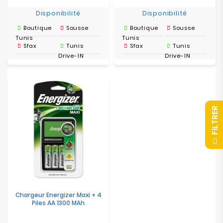
Disponibilité
Disponibilité
Boutique
Sousse
Boutique
Sousse
Tunis
Tunis
Sfax
Tunis
Sfax
Tunis
Drive-IN
Drive-IN
R
F
I
L
T
R
E
Chargeur Energizer Maxi + 4
Piles AA 1300 MAh