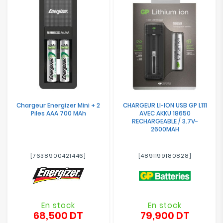
Electroménager
Bureautique
Réseau
&
Sécurité
Chargeur Energizer Mini + 2
CHARGEUR LI-ION USB GP L111
Mobilités
Piles AAA 700 MAh
AVEC AKKU 18650
&
RECHARGEABLE / 3.7V-
Loisirs
2600MAH
[7638900421446]
[4891199180828]
En stock
En stock
68,500 DT
79,900 DT
Prix
Prix