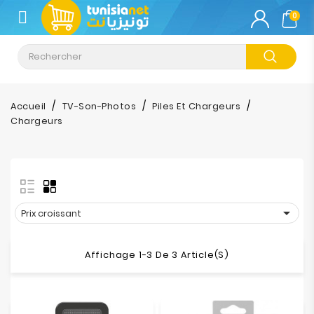
CATÉGORIE
0
Climatisation
Informatique
Accueil
TV-Son-Photos
Piles Et Chargeurs
Chargeurs
Téléphonie
&
Tablette
Impression

Prix croissant
Stockage
Affichage 1-3 De 3 Article(s)
TV-
Son-
Photos