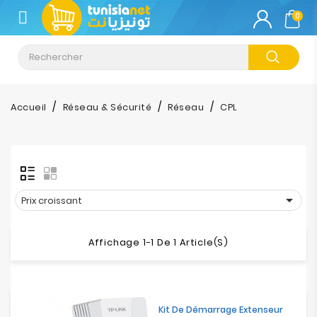
CATÉGORIE
0
Climatisation
Informatique
Accueil
Réseau & Sécurité
Réseau
CPL
Téléphonie
&
Tablette
Impression

Prix croissant
Stockage
Affichage 1-1 De 1 Article(s)
TV-
Son-
Photos
Kit De Démarrage Extenseur