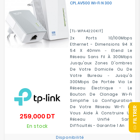
CPL AV500 Wi-Fi N 300
Electroménager
Bureautique
[TL-WPA4220KIT]
Réseau
2x Ports 10/100Mbps
&
Ethernet
- Dimensions
94 X
Sécurité
54 X 40mm
Etend Le
-
Réseau Sans Fil À 300Mbps
Jusqu'aux Zones D'ombres
Mobilités
De Votre Domicile Ou De
&
Votre Bureau
Jusqu'à
-
Loisirs
300Mbps De Portée Via Le
Réseau Électrique -
Le
Bouton De Clonage Wi-Fi
Simplifie La Configuration
De Votre Réseau Wi-Fi Et
R
Vous Aide À Construire Un
259,000 DT
Prix
Réseau Unifié Sans
En stock
Difficultés - Garantie 1 An
F
I
L
T
R
E
Disponibilité