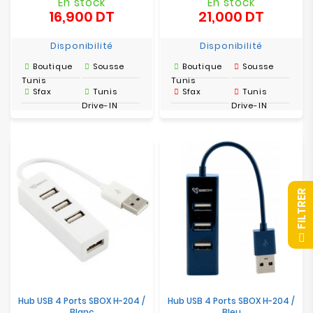
En stock
En stock
16,900 DT
21,000 DT
Prix
Prix
Disponibilité
Disponibilité
Boutique
Sousse
Boutique
Sousse
Tunis
Tunis
Sfax
Tunis
Sfax
Tunis
Drive-IN
Drive-IN
R
F
I
L
T
R
E
Hub USB 4 Ports SBOX H-204 /
Hub USB 4 Ports SBOX H-204 /
Blanc
Bleu