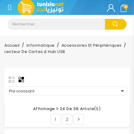
CATÉGORIE
0
Climatisation
Informatique
Accueil
Informatique
Accessoires Et Périphériques
Lecteur De Cartes & Hub USB
Téléphonie
&
Tablette
Impression

Prix croissant
Stockage
Affichage 1-24 De 38 Article(s)
TV-
1
2

Son-
Photos