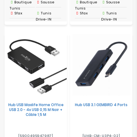
Boutique
Sousse
Boutique
Sousse
Tunis
Tunis
Sfax
Tunis
Sfax
Tunis
Drive-IN
Drive-IN
Hub USB Maxlife Home Office
Hub USB 3.1 GEMBIRD 4 Ports
USB 2.0 - 4x USB 0,15 M Noir +
Câble 1,5 M
[5900495947987]
[UHB-CM-U3P4-02]