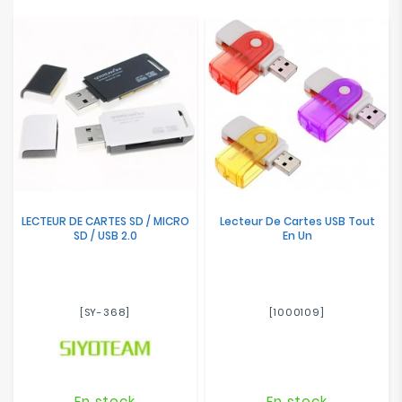
Electroménager
Bureautique
Réseau
&
Sécurité
Mobilités
&
LECTEUR DE CARTES SD / MICRO
Lecteur De Cartes USB Tout
Loisirs
SD / USB 2.0
En Un
[SY-368]
[1000109]
En stock
En stock