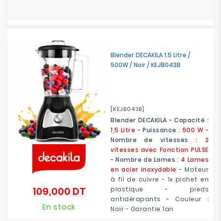
Blender DECAKILA 1.5 Litre /
500W / Noir / KEJB043B
[KEJB043B]
Blender DECAKILA - Capacité :
1,5 Litre
- Puissance :
500 W
-
Nombre de vitesses :
2
vitesses avec Fonction PULSE
- Nombre de Lames :
4 Lames
en acier inoxydable
- Moteur
à fil de cuivre - 1x pichet en
109,000 DT
plastique - pieds
Prix
antidérapants - Couleur :
En stock
Noir - Garantie 1an