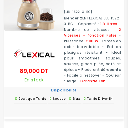
[LBL-1522-3-BG]
Blender 2EN1 LEXICAL LBL-1522-
3-BG - Capacité :
1.8 Litres
-
Nombre de vitesses :
2
Vitesses + fonction Pulse
-
Puissance :
500 W
- Lames en
acier inoxydable - Bol en
plexiglas résistant - Idéal
pour smoothies, soupes,
sauces, glace pilée, café et
89,000 DT
épices -
Pieds antidérapants
Prix
- Facile à nettoyer - Couleur
En stock
: Beige -
Garantie 1 an
Disponibilité
Boutique Tunis
Sousse
Sfax
Tunis Drive-IN