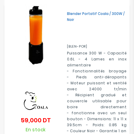
Electroménager
Blender Portatif Coala / 300W /
Noir
Bureautique
Réseau
&
[BLEN-POR]
Sécurité
Puissance 300 W - Capacité
0.6L - 4 Lames en inox
Mobilités
alimentaire
&
- Fonctionnalités broyage
Loisirs
- Pieds anti-dérapants
- Moteur puissant et ventilé
avec 24000 tr/min
- Récipient gradué et
couvercle utilisable pour
boire directement
- fonctionne avec un seul
59,000 DT
bouton - Dimensions: 11 x 11 x
Prix
39.5cm - Poids: 0.85 kg
En stock
- Couleur Noir - Garantie 1 an