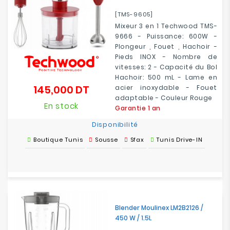
[TMS-9605]
Mixeur 3 en 1 Techwood TMS-
9666 - Puissance: 600W -
Plongeur , Fouet , Hachoir -
Pieds INOX - Nombre de
vitesses: 2 - Capacité du Bol
Hachoir: 500 mL - Lame en
145,000 DT
acier inoxydable - Fouet
Prix
adaptable - Couleur Rouge
En stock
Garantie 1 an
Disponibilité
Boutique Tunis
Sousse
Sfax
Tunis Drive-IN
Blender Moulinex LM2B2126 /
450 W / 1.5L