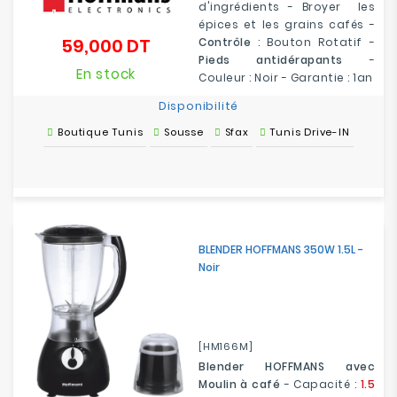
d'ingrédients - Broyer les
épices et les grains cafés -
59,000 DT
Contrôle
: Bouton Rotatif -
Prix
Pieds antidérapants
-
En stock
Couleur : Noir - Garantie : 1an
Disponibilité
Boutique Tunis
Sousse
Sfax
Tunis Drive-IN
BLENDER HOFFMANS 350W 1.5L -
Noir
[HM166M]
Blender HOFFMANS avec
Moulin à café
- Capacité :
1.5