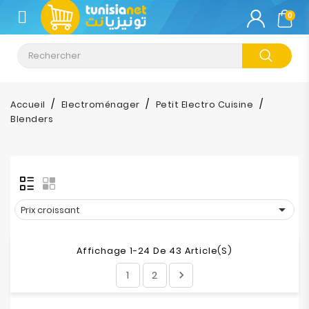
CATÉGORIE
0
Climatisation
Informatique
Accueil
Electroménager
Petit Electro Cuisine
Blenders
Téléphonie
&
Tablette
Impression

Prix croissant
Stockage
Affichage 1-24 De 43 Article(s)
TV-
1
2

Son-
Photos