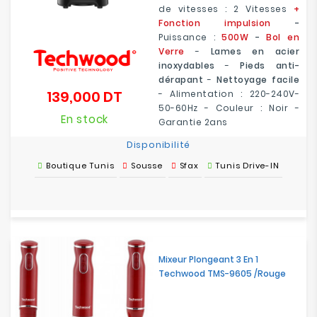
de vitesses : 2 Vitesses
+
Fonction impulsion
-
Puissance :
500W
-
Bol en
Verre
-
Lames en acier
inoxydables
-
Pieds anti-
dérapant
-
Nettoyage facile
139,000 DT
- Alimentation : 220-240V-
Prix
50-60Hz - Couleur : Noir -
En stock
Garantie 2ans
Disponibilité
Boutique Tunis
Sousse
Sfax
Tunis Drive-IN
Mixeur Plongeant 3 En 1
Techwood TMS-9605 /Rouge