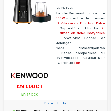
[BLP15.150BK]
Blender Kenwood
- Puissance
500W
-
Nombre de vitesses
:
2 Vitesses + Fonction Pulse
- Capacité du blender:
2L
-
Lames en acier inoxydable
- Fonctions:
Hacher et
Mélanger
-
Pieds antidérapantes
- Pièces compatibles au
lave-vaisselle
-
Couleur
Noir
- Garantie
1 an
129,000 DT
Prix
En stock
Disponibilité
Boutique Tunis
Sousse
Sfax
Tunis Drive-IN