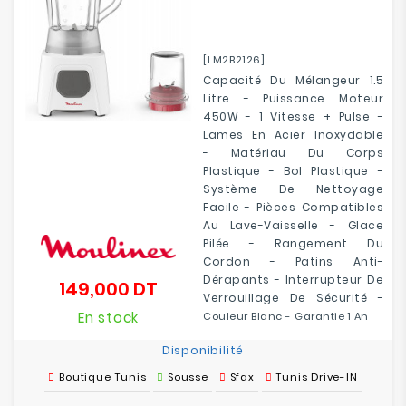
[LM2B2126]
Capacité Du Mélangeur 1.5
Litre - Puissance Moteur
450W - 1 Vitesse + Pulse -
Lames En Acier Inoxydable
-
Matériau Du Corps
Plastique - Bol Plastique -
Système De Nettoyage
Facile - Pièces Compatibles
Au Lave-Vaisselle - Glace
Pilée - Rangement Du
Cordon - Patins Anti-
Dérapants - Interrupteur De
149,000 DT
Prix
Verrouillage De Sécurité -
En stock
Couleur Blanc - Garantie 1 An
Disponibilité
Boutique Tunis
Sousse
Sfax
Tunis Drive-IN