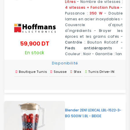
Litres
- Nombre de vitesses :
4 vitesses + Fonction Pulse
-
Puissance :
350 W
- Double
lames en acier inoxydables -
Couvercle d'ajout
d'ingrédients - Broyer les
épices et les grains cafés -
59,900 DT
Contrôle
: Bouton Rotatif -
Prix
Pieds antidérapants
-
En stock
Couleur : Noir - Garantie : 1an
Disponibilité
Boutique Tunis
Sousse
Sfax
Tunis Drive-IN
Blender 2EN1 LEXICAL LBL-1522-3-
BG 500W 1.8L - BEIGE