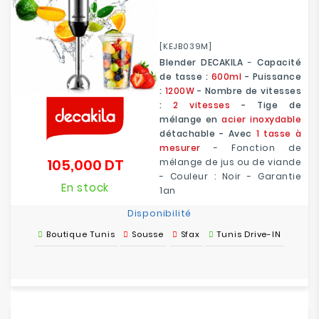
[KEJB039M]
Blender DECAKILA
-
Capacité
de tasse :
600ml
- Puissance
:
1200W
- Nombre de vitesses
:
2 vitesses
- Tige de
mélange en
acier inoxydable
détachable - Avec
1 tasse à
mesurer
- Fonction de
105,000 DT
mélange de jus ou de viande
Prix
- Couleur : Noir - Garantie
En stock
1an
Disponibilité
Boutique Tunis
Sousse
Sfax
Tunis Drive-IN