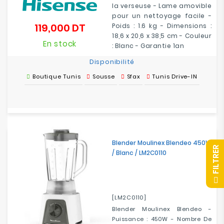
la verseuse - Lame amovible
pour un nettoyage facile -
119,000 DT
Poids : 1.6 kg - Dimensions :
Prix
18,6 x 20,6 x 38,5 cm - Couleur
En stock
: Blanc - Garantie 1an
Disponibilité
Boutique Tunis
Sousse
Sfax
Tunis Drive-IN
Blender Moulinex Blendeo 450W
R
/ Blanc / LM2C0110
F
I
L
T
R
E
[LM2C0110]
Blender Moulinex Blendeo -
Puissance : 450W - Nombre De