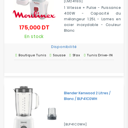
[LM2411EG]
1 Vitesse + Pulse - Puissance
400W - Capacité du
mélangeur 1.25L - Lames en
acier inoxydable - Couleur
175,000 DT
Prix
Blanc
En stock
Disponibilité
Boutique Tunis
Sousse
Sfax
Tunis Drive-IN
Blender Kenwood 2 Litres /
Blanc / BLP41C0WH
[BLP41C0WH]