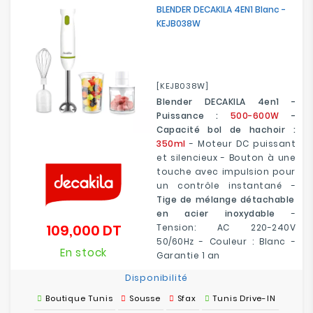
BLENDER DECAKILA 4EN1 Blanc -
KEJB038W
[KEJB038W]
Blender DECAKILA 4en1 -
Puissance :
500-600W
-
Capacité bol de hachoir :
350ml
- Moteur DC puissant
et silencieux - Bouton à une
touche avec impulsion pour
un contrôle instantané -
Tige de mélange détachable
en acier inoxydable
-
109,000 DT
Tension: AC 220-240V
Prix
50/60Hz - Couleur : Blanc -
En stock
Garantie 1 an
Disponibilité
Boutique Tunis
Sousse
Sfax
Tunis Drive-IN