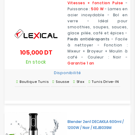
Vitesses + fonction Pulse
-
Puissance :
500 W
- Lames en
acier inoxydable - Bol en
verre - Idéal pour
smoothies, soupes, sauces,
glace pilée, café et épices -
Pieds antidérapants
- Facile
à nettoyer - Fonction :
105,000 DT
Mixeur + Broyeur + Moulin à
Prix
café - Couleur : Noir -
En stock
Garantie 1 an
Disponibilité
Boutique Tunis
Sousse
Sfax
Tunis Drive-IN
Blender 2en1 DECAKILA 600ml /
1200W / Noir / KEJB039M