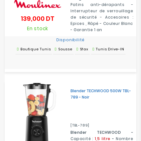
Patins anti-dérapants -
Interrupteur de verrouillage
139,000 DT
de sécurité - Accesoires :
Prix
Epices , Râpé - Couleur Blanc
En stock
- Garantie 1 an
Disponibilité
Boutique Tunis
Sousse
Sfax
Tunis Drive-IN
Blender TECHWOOD 500W TBL-
789 - Noir
[TBL-789]
Blender TECHWOOD -
Capacité :
1,5 litre
-
Nombre