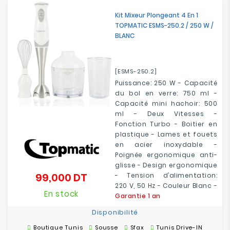
Kit Mixeur Plongeant 4 En 1
TOPMATIC ESMS-250.2 / 250 W /
BLANC
[ESMS-250.2]
Puissance: 250 W - Capacité
du bol en verre: 750 ml -
Capacité mini hachoir: 500
ml - Deux Vitesses -
Fonction Turbo - Boitier en
plastique - Lames et fouets
en acier inoxydable -
Poignée ergonomique anti-
glisse - Design ergonomique
99,000 DT
- Tension d’alimentation:
Prix
220 V, 50 Hz - Couleur Blanc -
En stock
Garantie 1 an
Disponibilité
Boutique Tunis
Sousse
Sfax
Tunis Drive-IN