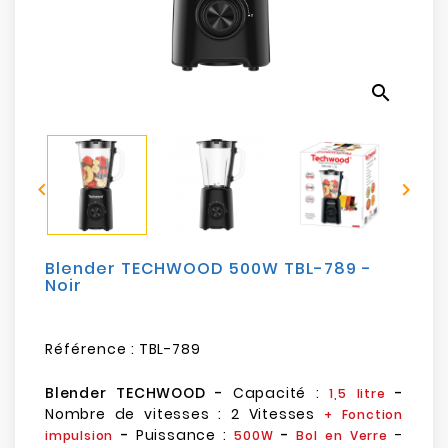
Electroménager
Bureautique
search
Réseau
&
Sécurité


Mobilités
&
Loisirs
Blender TECHWOOD 500W TBL-789 -
Noir
Référence :
TBL-789
Blender TECHWOOD -
Capacité :
-
1,5 litre
Nombre de vitesses : 2 Vitesses
+ Fonction
-
Puissance :
-
-
impulsion
500W
Bol en Verre