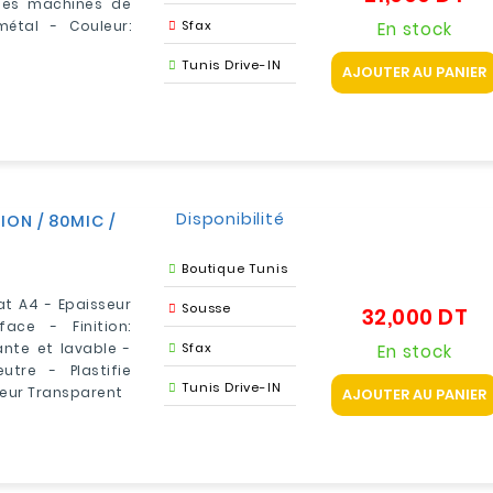
les machines de
étal - Couleur:
Sfax
En stock
Tunis Drive-IN
AJOUTER AU PANIER
Disponibilité
ION / 80MIC /
Boutique Tunis
at A4 - Epaisseur
Sousse
32,000 DT
Pri
ace - Finition:
ante et lavable -
Sfax
En stock
tre - Plastifie
Tunis Drive-IN
eur Transparent
AJOUTER AU PANIER