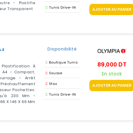
tre - Plastifie
Tunis Drive-IN
eur Transparent
AJOUTER AU PANIER
Disponibilité
A4
Boutique Tunis
89,000 DT
Pr
Plastification À
t A4 - Compact,
En stock
Sousse
urrage - Arrêt
 Préchauffement
Sfax
AJOUTER AU PANIER
isseur Pochettes:
Tunis Drive-IN
squ'à 230 Mm -
66 X 146 X 66 Mm