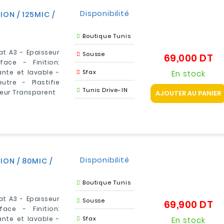
Disponibilité
ION / 125MIC /
Boutique Tunis
at A3 - Epaisseur
Sousse
69,000 DT
Pr
ace - Finition:
ante et lavable -
Sfax
En stock
tre - Plastifie
Tunis Drive-IN
eur Transparent
AJOUTER AU PANIER
Disponibilité
ION / 80MIC /
Boutique Tunis
at A3 - Epaisseur
Sousse
69,900 DT
Pr
ace - Finition:
ante et lavable -
Sfax
En stock