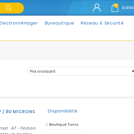
0
0,000
Electroménager
Bureautique
Réseau & Sécurité
Prix croissant
Trier par :
Disponibilité
A7 / 80 MICRONS
Boutique Tunis
at : A7 - Finition