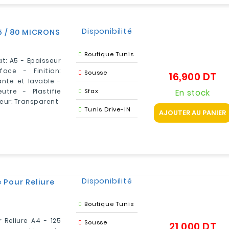
Disponibilité
A5 / 80 MICRONS
Boutique Tunis
t: A5 - Epaisseur
ace - Finition:
Sousse
16,900 DT
Pri
ante et lavable -
tre - Plastifie
Sfax
En stock
eur: Transparent
Tunis Drive-IN
AJOUTER AU PANIER
Disponibilité
 Pour Reliure
Boutique Tunis
Reliure A4 - 125
Sousse
21,000 DT
Pri