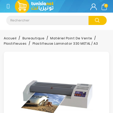
CATÉGORIE
0
Climatisation
Informatique
Accueil
Bureautique
Matériel Point De Vente
Plastifieuses
Plastifieuse Laminator 330 METAL / A3
Téléphonie
&
Tablette
Impression
Stockage
TV-
Son-
Photos