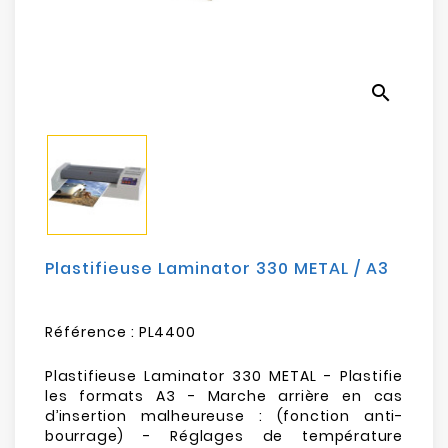
Electroménager
Bureautique
search
Réseau
&
Sécurité
Mobilités
&
Loisirs
Plastifieuse Laminator 330 METAL / A3
Référence :
PL4400
Plastifieuse Laminator 330 METAL - Plastifie
les formats A3 - Marche arrière en cas
d’insertion malheureuse : (fonction anti-
bourrage) - Réglages de température