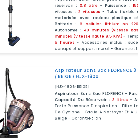
réservoir :
0.8 Litre
-
Puissance :
15
vitesses :
2 vitesses
- Tube flexible 
motorisée avec rouleau plastique e
Batterie :
6 cellules lithium-ion 2
Autonomie :
40 minutes (vitesse bas
minutes (vitesse haute 8.5 KPA)
- Temp
5 heures
- Accessoires inclus : suc
canapé et support mural - Garantie : 
Aspirateur Sans Sac FLORENCE 3 
/ BEIGE / HJX-1806
[HJX-1806-BEIGE]
Aspirateur Sans Sac FLORENCE
-
Pui
Capacité Du Réservoir :
3 Litres
- A
Forte Puissance D'aspiration - Filtre 
De Cyclone - Facile À Nettoyer Et À Ut
Beige - Garantie : 1an