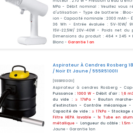
moteur : 270 W - Pression d'eau d'entr
MPa - Débit nominal : Veuillez vous 
d'utilisation - Type de batterie : Bloc
ion - Capacité nominale : 2000 mAh - É
36 Wh - Entrée évaluée : 5V⎓10W/ 9V
15V⎓22,5W/ 20V⎓40W - Poids net du pr
Dimensions du produit : 464 × 245 ×
Blanc -
Garantie 1 an
Aspirateur À Cendres Rosberg 18 
/ Noir Et Jaune / 555R51001I
[555R51001I]
Aspirateur à cendres Rosberg - Cap
Puissance :
1000 W -
Débit d'air :
1,6 m
du vide :
≥ 17kPa
- Bouton marche-a
d'extinction - Contrôle mécanique 
Capacité de vide :
≥ 17kPa
- Stockage 
Filtre HEPA lavable
-
1x Tube en alum
métallique
- Longueur du câble :
1.5m
Jaune - Garantie 1an