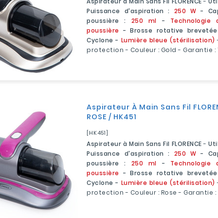
Aspirateur à Main Sans Fil FLORENCE
-
Uti
Puissance d'aspiration :
250 W
- Cap
poussière :
250 ml
-
Technologie 
poussière
- Brosse rotative breveté
Cyclone -
Lumière bleue (stérilisation)
protection - Couleur : Gold - Garantie : 
Aspirateur À Main Sans Fil FLOR
ROSE / HK451
[HK451]
Aspirateur à Main Sans Fil FLORENCE
-
Uti
Puissance d'aspiration :
250 W
- Cap
poussière :
250 ml
-
Technologie 
poussière
- Brosse rotative breveté
Cyclone -
Lumière bleue (stérilisation)
protection - Couleur : Rose - Garantie : 