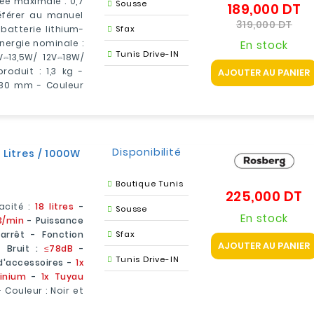
ée maximale : 0,7
Sousse
189,000 DT
Pr
référer au manuel
d
Prix
319,000 DT
-batterie lithium-
Sfax
b
nergie nominale :
En stock
Tunis Drive-IN
⎓13,5W/ 12V⎓18W/
oduit : 1,3 kg -
AJOUTER AU PANIER
 80 mm - Couleur
Disponibilité
Litres / 1000W
Boutique Tunis
225,000 DT
Pr
acité :
18 litres
-
Sousse
En stock
3/min
- Puissance
rrêt - Fonction
Sfax
AJOUTER AU PANIER
- Bruit :
≤78dB
-
Tunis Drive-IN
d'accessoires -
1x
inium
-
1x Tuyau
- Couleur : Noir et