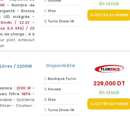
Sousse
En stock
0W
- Nombre de
argenté - Brosse
Sfax
AJOUTER AU PANIER
t LED intégrée -
Tunis Drive-IN
200mAh / 22.2V
-
se 6.0 KPA) / 20
s de charge :
4 à
eur plat, embout
1an
Disponibilité
Litres / 2200W
Boutique Tunis
229,000 DT
Pr
ssance :
2200 W
-
Sousse
En stock
vec Filtre
HEPA
-
Lavable - Système
Sfax
AJOUTER AU PANIER
iliser - Couleur :
Tunis Drive-IN