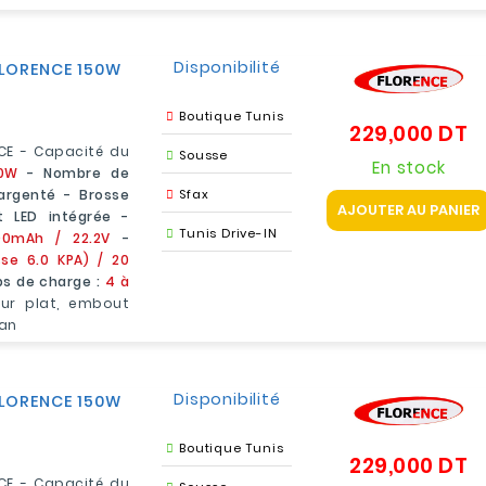
Disponibilité
FLORENCE 150W
Boutique Tunis
229,000 DT
Pr
CE - Capacité du
Sousse
En stock
0W
- Nombre de
argenté - Brosse
Sfax
AJOUTER AU PANIER
t LED intégrée -
Tunis Drive-IN
200mAh / 22.2V
-
se 6.0 KPA) / 20
s de charge :
4 à
eur plat, embout
1an
Disponibilité
FLORENCE 150W
Boutique Tunis
229,000 DT
Pr
CE - Capacité du