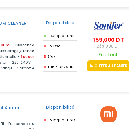
Disponibilité
UUM CLEANER
Boutique Tunis
159,000 DT
Pr
d
Pri
700ml
- Puissance
239,000 DT
Sousse
b
ussiérage,Grande
En stock
ionnelle -
Suceur
Sfax
nsion : 220-240V -
AJOUTER AU PANIER
Tunis Drive-IN
 Orange - Garantie
Disponibilité
il Xiaomi
Boutique Tunis
il - Puissance du