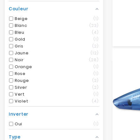
Couleur
Beige
1
Blanc
23
Bleu
4
Gold
1
Gris
2
Jaune
12
Noir
28
Orange
1
Rose
1
Rouge
2
Silver
2
Vert
1
Violet
4
Inverter
Oui
1
Type