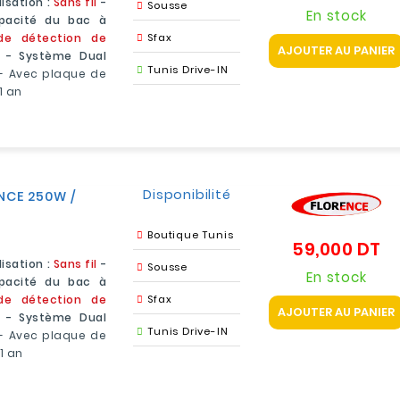
lisation :
Sans fil
-
Sousse
En stock
acité du bac à
de détection de
Sfax
AJOUTER AU PANIER
e - Système Dual
Tunis Drive-IN
- Avec plaque de
1 an
Disponibilité
ENCE 250W /
Boutique Tunis
59,000 DT
Pr
lisation :
Sans fil
-
Sousse
En stock
acité du bac à
de détection de
Sfax
AJOUTER AU PANIER
e - Système Dual
Tunis Drive-IN
- Avec plaque de
1 an