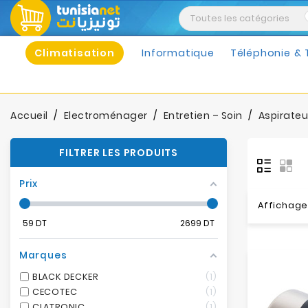
Climatisation
Informatique
Téléphonie & 
Accueil
Electroménager
Entretien – Soin
Aspirateu
FILTRER LES PRODUITS
Prix
Affichage 
59
DT
2699
DT
Marques
BLACK DECKER
1
CECOTEC
1
CLATRONIC
1