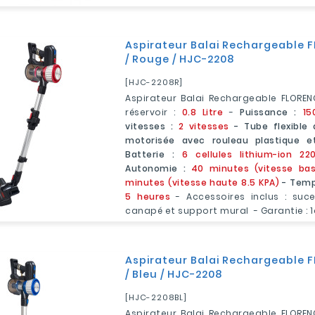
Aspirateur Balai Rechargeable 
/ Rouge / HJC-2208
[HJC-2208R]
Aspirateur Balai Rechargeable FLOREN
réservoir :
0.8 Litre
-
Puissance :
15
vitesses :
2 vitesses
- Tube flexible 
motorisée avec rouleau plastique e
Batterie :
6 cellules lithium-ion 2
Autonomie :
40 minutes (vitesse bas
minutes (vitesse haute 8.5 KPA)
- Temp
5 heures
- Accessoires inclus : suc
canapé et support mural - Garantie : 
Aspirateur Balai Rechargeable 
/ Bleu / HJC-2208
[HJC-2208BL]
Aspirateur Balai Rechargeable FLOREN