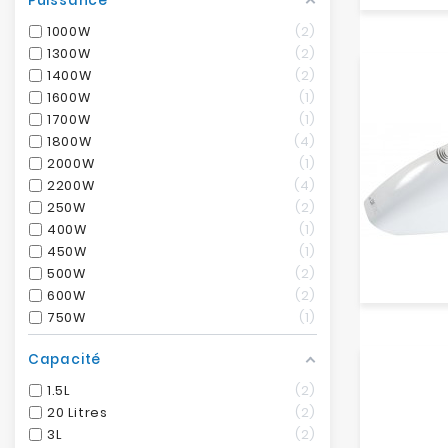
Puissance
1000W
2
1300W
2
1400W
2
1600W
1
1700W
1
1800W
4
2000W
1
2200W
4
250W
2
400W
1
450W
1
500W
2
600W
2
750W
1
Capacité
1.5L
2
20 Litres
2
3L
2