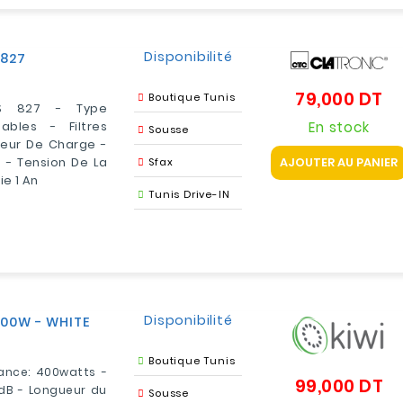
Disponibilité
 827
79,000 DT
Pri
Boutique Tunis
KS 827 - Type
En stock
ables - Filtres
Sousse
teur De Charge -
n - Tension De La
Sfax
AJOUTER AU PANIER
ie 1 An
Tunis Drive-IN
Disponibilité
400W - WHITE
Boutique Tunis
sance: 400watts -
99,000 DT
Pr
0dB - Longueur du
Sousse