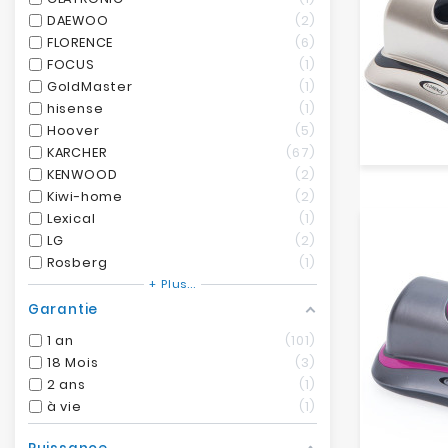
DAEWOO
2
FLORENCE
6
FOCUS
1
GoldMaster
1
hisense
1
Hoover
5
KARCHER
67
KENWOOD
2
Kiwi-home
2
Lexical
1
LG
2
Rosberg
1
+ Plus...
Garantie
1 an
101
18 Mois
3
2 ans
1
à vie
1