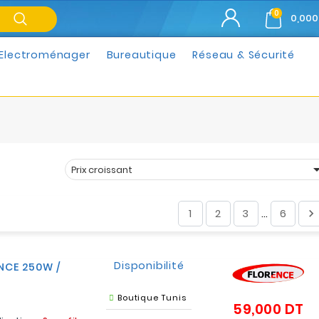
0
0,000
Electroménager
Bureautique
Réseau & Sécurité
Prix croissant
Trier par :
1
2
3
6

…
Disponibilité
ENCE 250W /
Boutique Tunis
59,000 DT
Pr