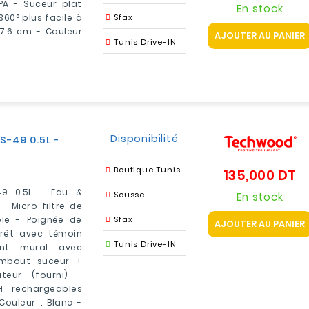
EPA - Suceur plat
En stock
60° plus facile à
Sfax
 17.6 cm - Couleur
AJOUTER AU PANIER
Tunis Drive-IN
Disponibilité
-49 0.5L -
Boutique Tunis
135,000 DT
Pr
49 0.5L - Eau &
Sousse
En stock
- Micro filtre de
le - Poignée de
Sfax
AJOUTER AU PANIER
rrêt avec témoin
Tunis Drive-IN
nt mural avec
Embout suceur +
eur (fourni) -
H rechargeables
ouleur : Blanc -