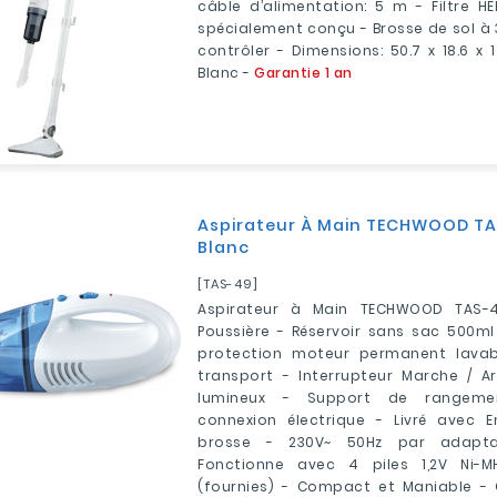
câble d’alimentation: 5 m - Filtre H
spécialement conçu - Brosse de sol à 3
contrôler - ‎Dimensions: 50.7 x 18.6 x
Blanc -
Garantie 1 an
Aspirateur À Main TECHWOOD TAS
Blanc
[TAS-49]
Aspirateur à Main TECHWOOD TAS-
Poussière - Réservoir sans sac 500ml 
protection moteur permanent lavab
transport - Interrupteur Marche / A
lumineux - Support de rangeme
connexion électrique - Livré avec 
brosse - 230V~ 50Hz par adaptat
Fonctionne avec 4 piles 1,2V Ni-M
(fournies) - Compact et Maniable - C