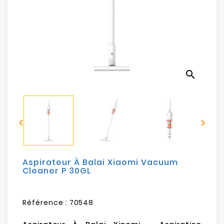
Electroménager
Bureautique
Réseau
&
search
Sécurité
Mobilités
&


Loisirs
Aspirateur À Balai Xiaomi Vacuum
Cleaner P 30GL
Référence :
70548