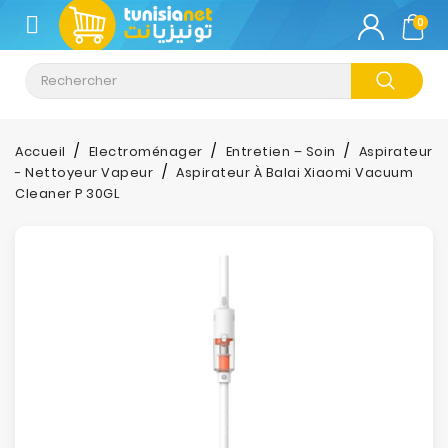
CATÉGORIE
0
Climatisation
Informatique
Accueil
Electroménager
Entretien – Soin
Aspirateur
- Nettoyeur Vapeur
Aspirateur À Balai Xiaomi Vacuum
Téléphonie
Cleaner P 30GL
&
Tablette
Impression
Stockage
TV-
Son-
Photos