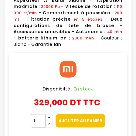
Aspirateur À Balai Xiaomi
-
Aspiration
maximale :
- Vitesse de rotation :
22000 Pa
110
- Compartiment à poussière :
000 tr/min
200
- Filtration précise
- Deux
ml
en 5 étapes
configurations de tête de brosse -
Accessoires amovibles - Autonomie :
40 min
- batterie lithium ion :
- Couleur :
2000 mAh
Blanc - Garantie 1an
Disponibilté :
En stock
329,000 DT
TTC
AJOUTER AU PANIER