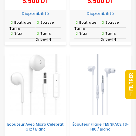
5,500 DT
5,500 DT
Prix
Prix
Disponibilité
Disponibilité
Boutique
Sousse
Boutique
Sousse
Tunis
Tunis
Sfax
Tunis
Sfax
Tunis
Drive-IN
Drive-IN
R
F
I
L
T
R
E
Ecouteur Avec Micro Celebrat
Écouteur Filaire TEN SPACE TS-
G12 / Blanc
H10 / Blanc