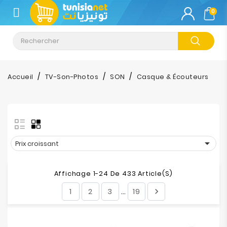
CATÉGORIE
0
Climatisation
Informatique
Accueil
TV-Son-Photos
SON
Casque & Écouteurs
Téléphonie
&
Tablette
Impression

Prix croissant
Stockage
Affichage 1-24 De 433 Article(s)
1
2
3
19

…
TV-
Son-
Photos