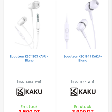
Electroménager
Bureautique
Réseau
&
Sécurité
Mobilités
Ecouteur KSC 1303 KAKU -
Ecouteur KSC 847 KAKU -
&
Blanc
Blanc
Loisirs
[KSC-1303-WH]
[KSC-847-WH]
En stock
En stock
3,500 DT
3,900 DT
Prix
Prix