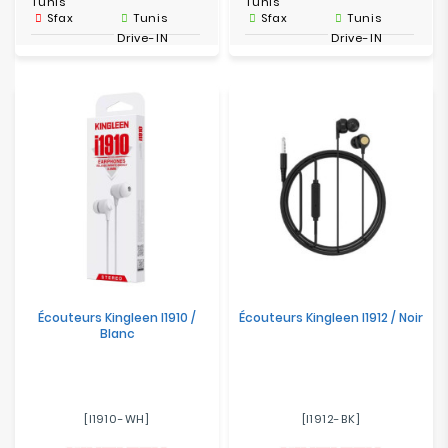
Tunis
Tunis
Sfax
Tunis
Sfax
Tunis
Drive-IN
Drive-IN
Écouteurs Kingleen I1910 /
Écouteurs Kingleen I1912 / Noir
Blanc
[I1910-WH]
[I1912-BK]