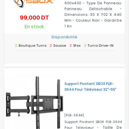
600x400 - Type De Panneau:
Panneau Détachable -
Dimensions: 30 X 702 X 440
99,000 DT
Prix
Mm - Couleur Noir - Garantie
En stock
1 An
Disponibilité
Boutique Tunis
Sousse
Sfax
Tunis Drive-IN
Support Pivotant SBOX PLB-
3644 Pour Téléviseur 32"-55"
[PLB-3644]
Support Pivotant SBOX PLB-3644
Taille De
Pour Téléviseur -