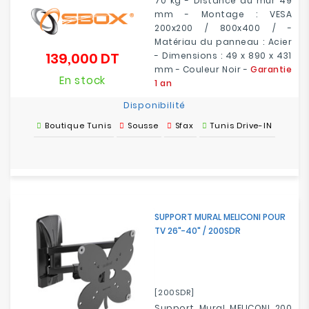
70 kg - Distance du mur 49
mm - Montage : VESA
200x200 / 800x400 / -
Matériau du panneau : Acier
139,000 DT
- Dimensions : 49 x 890 x 431
Prix
mm - Couleur Noir -
Garantie
En stock
1 an
Disponibilité
Boutique Tunis
Sousse
Sfax
Tunis Drive-IN
SUPPORT MURAL MELICONI POUR
TV 26"-40" / 200SDR
[200SDR]
Support Mural MELICONI 200