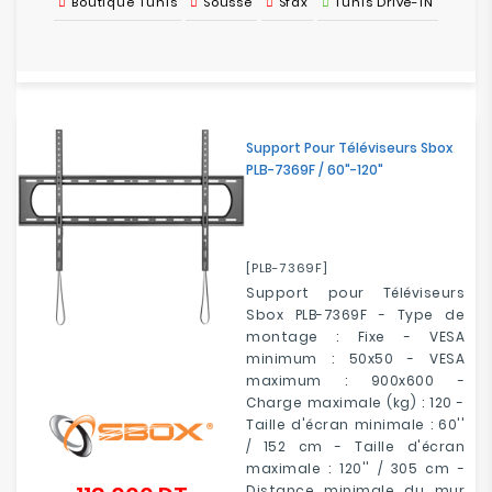
Boutique Tunis
Sousse
Sfax
Tunis Drive-IN
Support Pour Téléviseurs Sbox
PLB-7369F / 60"-120"
[PLB-7369F]
Support pour Téléviseurs
Sbox PLB-7369F - Type de
montage : Fixe - VESA
minimum : 50x50 - VESA
maximum : 900x600 -
Charge maximale (kg) : 120 -
Taille d'écran minimale : 60''
/ 152 cm - Taille d'écran
maximale : 120'' / 305 cm -
Distance minimale du mur