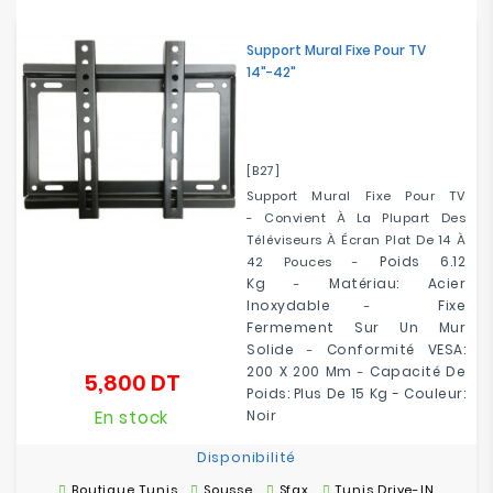
Electroménager
Support Mural Fixe Pour TV
14"-42"
Bureautique
Réseau
&
[B27]
Sécurité
Support Mural Fixe Pour TV
- Convient À La Plupart Des
Mobilités
Téléviseurs À Écran Plat De 14 À
&
Poids 6.12
42 Pouces -
Loisirs
Kg
Matériau: Acier
-
Inoxydable
Fixe
-
Fermement Sur Un Mur
Solide
Conformité VESA:
-
200 X 200 Mm
Capacité De
-
5,800 DT
Prix
Poids: Plus De 15 Kg
-
Couleur:
En stock
Noir
Disponibilité
Boutique Tunis
Sousse
Sfax
Tunis Drive-IN