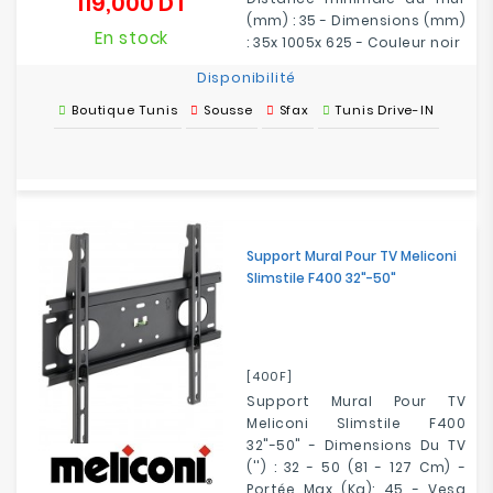
119,000 DT
Prix
(mm) : 35 - Dimensions (mm)
En stock
: 35x 1005x 625 - Couleur noir
Disponibilité
Boutique Tunis
Sousse
Sfax
Tunis Drive-IN
Support Mural Pour TV Meliconi
Slimstile F400 32"-50"
[400F]
Support Mural Pour TV
Meliconi Slimstile F400
32"-50" - Dimensions Du TV
('') : 32 - 50 (81 - 127 Cm) -
Portée Max (kg): 45 - Vesa