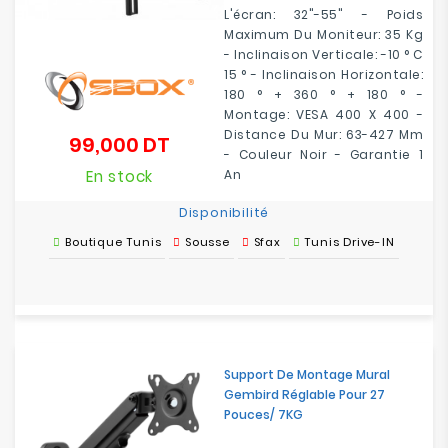
L'écran: 32"-55" - Poids
Maximum Du Moniteur: 35 Kg
- Inclinaison Verticale: -10 ° C
15 ° - Inclinaison Horizontale:
180 ° + 360 ° + 180 ° -
Montage: VESA 400 X 400 -
Distance Du Mur: 63-427 Mm
99,000 DT
Prix
- Couleur Noir - Garantie 1
En stock
An
Disponibilité
Boutique Tunis
Sousse
Sfax
Tunis Drive-IN
Support De Montage Mural
Gembird Réglable Pour 27
Pouces/ 7KG