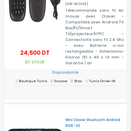
[AIR-MOUSE]
Télécommande sans fil Air
mouse avec Clavier -
Compatible avec Android TV
Box/PC/Smart
TV/projecteur/HTPC -
Connectivité sans fil 2.4 Ghz
- avec Batterie Li-ion
24,500 DT
rechargeable - Dimensions:
Prix
Environ 151 x 45 x 14 mm -
En stock
Garantie 1 an
Disponibilité
Boutique Tunis
Sousse
Sfax
Tunis Drive-IN
Mini Clavier Bluetooth Android
RGB -V2