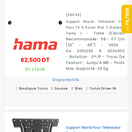
R
[96042]
Support Mural "Ultraslim FIX"
Pour TV À Écran Plat 3 Étoiles -
F
I
L
T
R
E
Taille D'écran
Taille L -
Recommandée :
58 - 117 Cm
(23" - 46")
VESA :
-
De
200x200 À 400x400
Rotation : 0°-3° -
Trous De
-
62,500 DT
Prix
Fixation :
Jusqu´a M8
Poids
-
En stock
Max. Supporté :
25 Kg
Disponibilité
Boutique Tunis
Sousse
Sfax
Tunis Drive-IN
Support Mural Pour Téléviseur