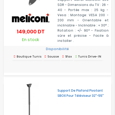
SDR - Dimensions du TV : 26 -
40 - Portée max : 25 kg -
Vesa : Montage: VESA 200 -
200 mm - Orientable et
inclinable - Inclinable : + 30° ;
149,000 DT
Rotation : +/- 90° - Fixation
Prix
sûre et précise - Facile à
En stock
installer .
Disponibilité
Boutique Tunis
Sousse
Sfax
Tunis Drive-IN
Support De Plafond Pivotant
SBOX Pour Téléviseur 32"-55"