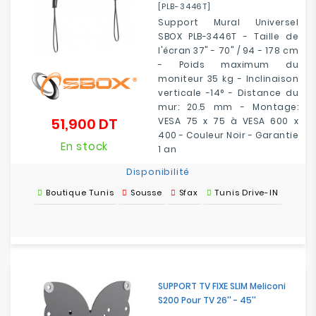
[PLB-3446T]
Support Mural Universel
SBOX PLB-3446T - Taille de
l'écran 37" - 70" / 94 - 178 cm
- Poids maximum du
moniteur 35 kg - Inclinaison
verticale -14° - Distance du
mur: 20.5 mm - Montage:
51,900 DT
VESA 75 x 75 à VESA 600 x
Prix
400 - Couleur Noir - Garantie
En stock
1 an
Disponibilité
Boutique Tunis
Sousse
Sfax
Tunis Drive-IN
SUPPORT TV FIXE SLIM Meliconi
S200 Pour TV 26'' - 45''