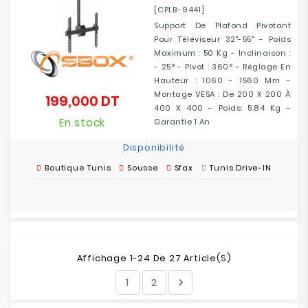
[CPLB-9441]
Support De Plafond Pivotant
Pour Téléviseur 32"-55" - Poids
Maximum : 50 Kg - Inclinaison :
- 25° - Pivot : 360° - Réglage En
Hauteur : 1060 - 1560 Mm -
Montage VESA : De 200 X 200 À
199,000 DT
Prix
400 X 400 - Poids: 5.84 Kg -
En stock
Garantie 1 An
Disponibilité
Boutique Tunis
Sousse
Sfax
Tunis Drive-IN
Affichage 1-24 De 27 Article(s)
1
2
