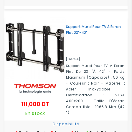
Support Mural Pour TV À Écran
Plat 23"-42"
[83754]
Support Mural Pour TV À Écran
23 "à 42"
Poids
Plat De
-
Maximum (capacité) : 56 Kg
- Couleur : Noir - Matériel :
Acier Inoxydable -
Certification : VESA
400x200
- Taille D'écran
111,000 DT
Prix
Compatible : 1066.8 Mm (42
En stock
")
Disponibilité