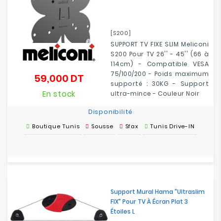
[S200]
SUPPORT TV FIXE SLIM Meliconi
S200 Pour TV 26'' - 45'' (66 à
114cm) - Compatible VESA
75/100/200 - Poids maximum
59,000 DT
Prix
supporté : 30KG - Support
En stock
ultra-mince - Couleur Noir
Disponibilité
Boutique Tunis
Sousse
Sfax
Tunis Drive-IN
Support Mural Hama "Ultraslim
FIX" Pour TV À Écran Plat 3
Étoiles L