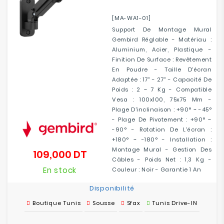
[MA-WA1-01]
Support De Montage Mural
Gembird Réglable - Matériau :
Aluminium, Acier, Plastique -
Finition De Surface : Revêtement
En Poudre - Taille D'écran
Adaptée : 17" - 27" - Capacité De
Poids : 2 ~ 7 Kg - Compatible
Vesa : 100x100, 75x75 Mm -
Plage D'inclinaison : +90° ~ -45°
- Plage De Pivotement : +90° ~
-90° - Rotation De L'écran :
+180° ~ -180° - Installation :
Montage Mural - Gestion Des
109,000 DT
Prix
Câbles - Poids Net : 1,3 Kg -
En stock
Couleur : Noir - Garantie 1 An
Disponibilité
Boutique Tunis
Sousse
Sfax
Tunis Drive-IN