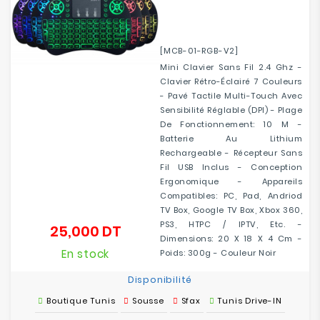
[MCB-01-RGB-V2]
Mini Clavier Sans Fil 2.4 Ghz -
Clavier Rétro-Éclairé 7 Couleurs
- Pavé Tactile Multi-Touch Avec
Sensibilité Réglable (DPI) - Plage
De Fonctionnement: 10 M -
Batterie Au Lithium
Rechargeable - Récepteur Sans
Fil USB Inclus - Conception
Ergonomique - Appareils
Compatibles: PC, Pad, Andriod
TV Box, Google TV Box, Xbox 360,
PS3, HTPC / IPTV, Etc. -
25,000 DT
Prix
Dimensions: 20 X 18 X 4 Cm -
En stock
Poids: 300g - Couleur Noir
Disponibilité
Boutique Tunis
Sousse
Sfax
Tunis Drive-IN