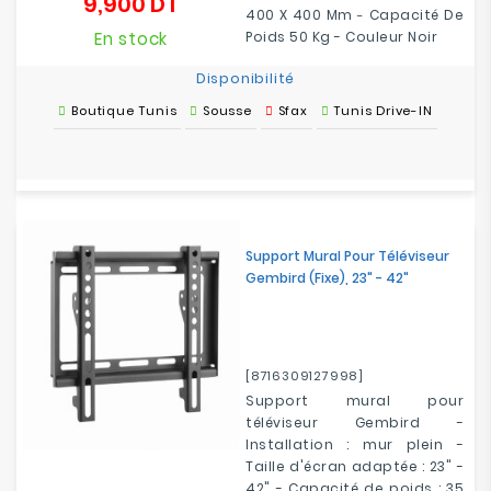
9,900 DT
Prix
400 X 400 Mm
Capacité De
-
En stock
Poids 50 Kg
-
Couleur Noir
Disponibilité
Boutique Tunis
Sousse
Sfax
Tunis Drive-IN
Support Mural Pour Téléviseur
Gembird (fixe), 23" - 42"
[8716309127998]
Support mural pour
téléviseur Gembird -
Installation : mur plein -
Taille d'écran adaptée : 23" -
42" - Capacité de poids : 35