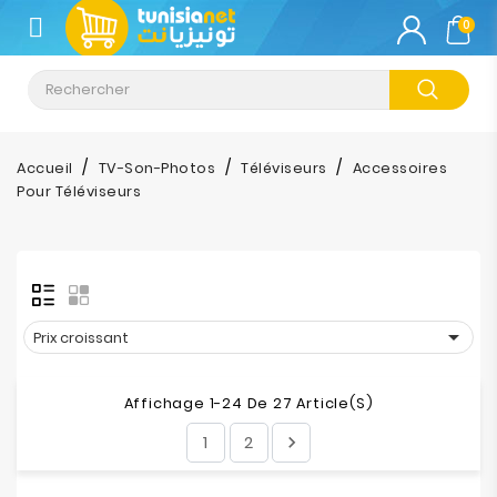
CATÉGORIE
0
Climatisation
Informatique
Accueil
TV-Son-Photos
Téléviseurs
Accessoires
Pour Téléviseurs
Téléphonie
&
Tablette
Impression

Prix croissant
Stockage
Affichage 1-24 De 27 Article(s)
TV-
1
2

Son-
Photos