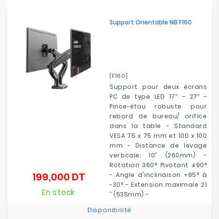
Electroménager
Support Orientable NB F160
Bureautique
Réseau
&
[F160]
Sécurité
Support pour deux écrans
PC de type LED 17″ – 27″ -
Mobilités
Pince-étau robuste pour
&
rebord de bureau/ orifice
Loisirs
dans la table - Standard
VESA 75 x 75 mm et 100 x 100
mm - Distance de levage
verticale: 10” (260mm) -
Rotation 360° Pivotant ±90°
199,000 DT
- Angle d'inclinaison +85° à
Prix
-30° - Extension maximale 21
En stock
” (535mm) -
Disponibilité