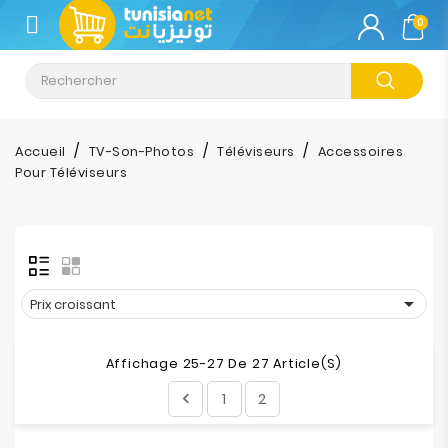
CATÉGORIE
0
Climatisation
Informatique
Accueil
TV-Son-Photos
Téléviseurs
Accessoires
Pour Téléviseurs
Téléphonie
&
Tablette
Impression

Prix croissant
Stockage
Affichage 25-27 De 27 Article(s)
TV-
1
2

Son-
Photos