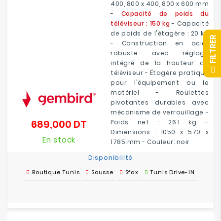
400, 800 x 400, 800 x 600 mm
-
Capacité de poids du
téléviseur : 150 kg
- Capacité
de poids de l'étagère : 20 kg
R
- Construction en acier
robuste avec réglage
intégré de la hauteur du
F
I
L
T
R
E
téléviseur - Étagère pratique
pour l'équipement ou le
matériel - Roulettes
pivotantes durables avec
mécanisme de verrouillage -
689,000 DT
Poids net : 26.1 kg -
Prix
Dimensions : 1050 x 570 x
En stock
1785 mm - Couleur: noir
Disponibilité
Boutique Tunis
Sousse
Sfax
Tunis Drive-IN