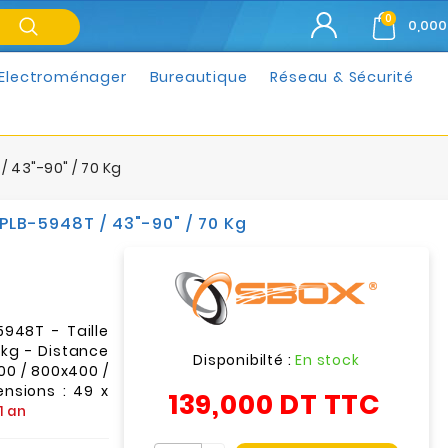
0
0,000
Electroménager
Bureautique
Réseau & Sécurité
/ 43"-90" / 70 Kg
PLB-5948T / 43"-90" / 70 Kg
5948T - Taille
 kg - Distance
Disponibilté :
En stock
0 / 800x400 /
nsions : 49 x
139,000 DT
TTC
1 an