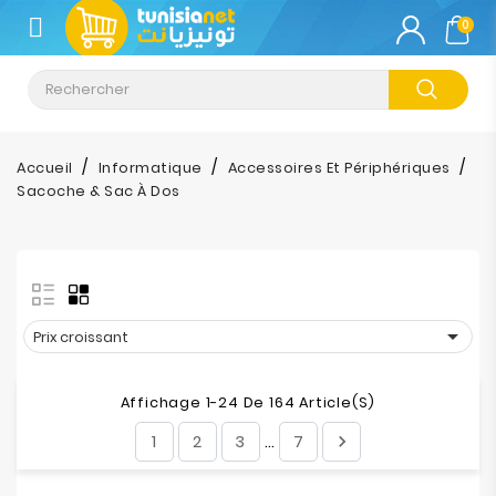
CATÉGORIE
0
Climatisation
Informatique
Accueil
Informatique
Accessoires Et Périphériques
Sacoche & Sac À Dos
Téléphonie
&
Tablette
Impression

Prix croissant
Stockage
Affichage 1-24 De 164 Article(s)
TV-
1
2
3
7

…
Son-
Photos