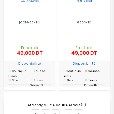
CO14-33-BK
15.6" / Noir
[CO14-33-BK]
[8803-BK]
En stock
En stock
49,000 DT
49,000 DT
Prix
Prix
Disponibilité
Disponibilité
Boutique
Sousse
Boutique
Sousse
Tunis
Tunis
Sfax
Tunis
Sfax
Tunis
Drive-IN
Drive-IN
Affichage 1-24 De 164 Article(s)
1
2
3
7
