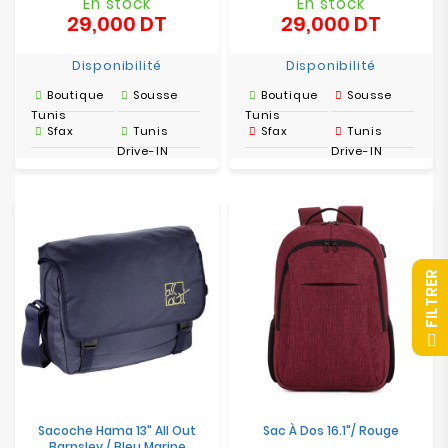
En stock
En stock
29,000 DT
29,000 DT
Prix
Prix
Disponibilité
Disponibilité
Boutique
Sousse
Boutique
Sousse
Tunis
Tunis
Sfax
Tunis
Sfax
Tunis
Drive-IN
Drive-IN
R
F
I
L
T
R
E
Sacoche Hama 13" All Out
Sac À Dos 16.1"/ Rouge
Barnsley / Bleu Marine