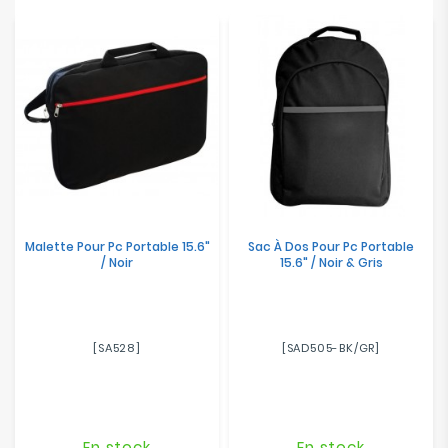
Electroménager
Bureautique
Réseau
&
Sécurité
Mobilités
&
Malette Pour Pc Portable 15.6"
Sac À Dos Pour Pc Portable
Loisirs
/ Noir
15.6" / Noir & Gris
[SA528]
[SAD505-BK/GR]
En stock
En stock