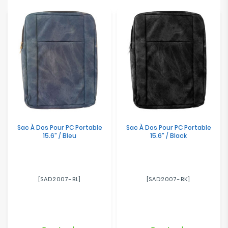
Sac À Dos Pour PC Portable
Sac À Dos Pour PC Portable
15.6" / Bleu
15.6" / Black
[SAD2007-BL]
[SAD2007-BK]