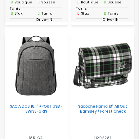
Boutique
Sousse
Boutique
Sousse
Tunis
Tunis
Sfax
Tunis
Sfax
Tunis
Drive-IN
Drive-IN
SAC A DOS 16.1" +PORT USB -
Sacoche Hama 13" All Out
SWISS-GRIS
Barnsley / Forest Check
[85-GR]
[129228]