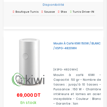
Disponibilité
Boutique Tunis
Sousse
Sfax
Tunis Drive-IN
Moulin À Café KIWI 150W / BLANC
/ KSPG-4820WH
[KSPG-4820WH]
Moulin à café KIWI -
Capacité : 50 gr - Nombre de
tasses : jusqu'à 10 tasses -
Puissance : 150 W - Chambre
69,000 DT
intérieure et lames en acier
Prix
inoxydable - Couleur : Blanc
En stock
- Garantie : 1an