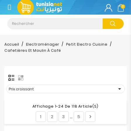
CATÉGORIE
0
Climatisation
Informatique
Accueil
Electroménager
Petit Electro Cuisine
Cafetières Et Moulin À Café
Téléphonie
&
Tablette
Impression

Prix croissant
Stockage
Affichage 1-24 De 118 Article(s)
TV-
1
2
3
5

…
Son-
Photos