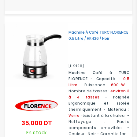
Machine À Café TURC FLORENCE
0.5 Litre / HK426 / Noir
[HK426]
Machine Café à TURC
FLORENCE
-
Capacité :
0,5
Litre
- Puissance :
600 W
-
Nombre de tasses :
environ 3
à 4 tasses
- Poignée
Ergonomique et isolée
thermiquement - Matériau :
Verre
résistant à la chaleur -
35,000 DT
Nettoyage : Facile
Prix
composants amovibles -
En stock
Couleur : Noir - Garantie 1an