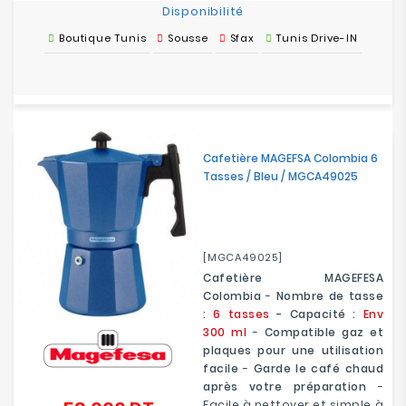
Disponibilité
Boutique Tunis
Sousse
Sfax
Tunis Drive-IN
Cafetière MAGEFSA Colombia 6
Tasses / Bleu / MGCA49025
[MGCA49025]
Cafetière MAGEFESA
Colombia
-
Nombre de tasse
:
6 tasses
- Capacité :
Env
300 ml
-
Compatible gaz et
plaques pour une utilisation
facile
-
Garde le café chaud
après votre préparation
-
Facile à nettoyer et simple à