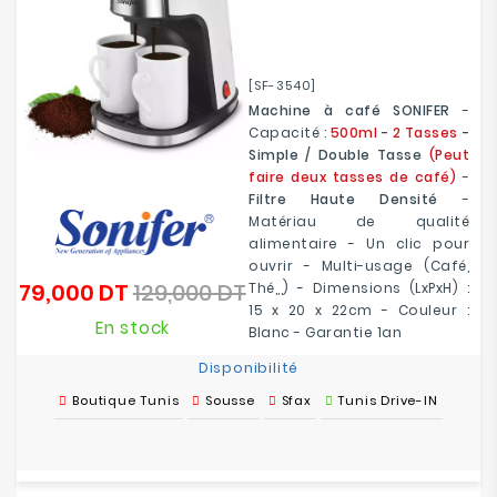
[SF-3540]
Machine à café SONIFER
-
Capacité :
500ml
-
2 Tasses
-
Simple / Double Tasse
(Peut
faire deux tasses de café)
-
Filtre Haute Densité
-
Matériau de qualité
alimentaire - Un clic pour
ouvrir - Multi-usage (Café,
79,000 DT
129,000 DT
Thé,,,) - Dimensions (LxPxH) :
Prix
Prix
15 x 20 x 22cm - Couleur :
de
En stock
Blanc - Garantie 1an
base
Disponibilité
Boutique Tunis
Sousse
Sfax
Tunis Drive-IN