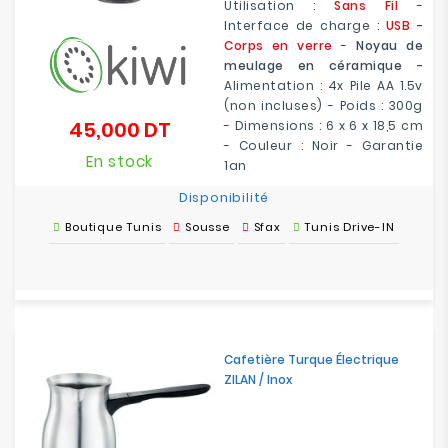
Utilisation :
Sans Fil
-
Interface de charge :
USB
-
Corps en verre
-
Noyau de
meulage en céramique -
Alimentation : 4x Pile AA 1.5v
(non incluses) - Poids : 300g
45,000 DT
- Dimensions : 6 x 6 x 18,5 cm
Prix
- Couleur : Noir - Garantie
En stock
1an
Disponibilité
Boutique Tunis
Sousse
Sfax
Tunis Drive-IN
Cafetière Turque Électrique
ZILAN / Inox