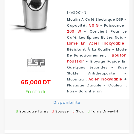
[KA3001-N]
Moulin À Café Électrique DSP
-
50 G
Capacité :
-
Puissance :
200 W
-
Convient Pour Le
Café, Les Épices Et Les Noix
-
Lame
En Acier Inoxydable
Résistant À La Rouille
-
Mode
Bouton
De Fonctionnement :
Poussoir
- Broyage Rapide En
Quelques Secondes - Base
Stable Antidérapante -
Acier Inoxydable
Matériau :
+
65,000 DT
Prix
Plastique Durable - Couleur :
En stock
Noir - Garantie 1an
Disponibilité
Boutique Tunis
Sousse
Sfax
Tunis Drive-IN