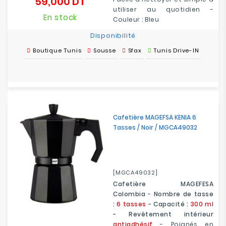
59,000 DT
Prix
utiliser au quotidien -
En stock
Couleur : Bleu
Disponibilité
Boutique Tunis
Sousse
Sfax
Tunis Drive-IN
Cafetière MAGEFSA KENIA 6
Tasses / Noir / MGCA49032
[MGCA49032]
Cafetière MAGEFESA
Colombia
-
Nombre de tasse
:
6 tasses
- Capacité :
300 ml
- Revêtement intérieur
antiadhésif
- Poignés en