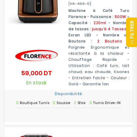
[HK-466-G]
Machine à Café Turc
Florence
-
Puissance :
500W
-
Capacité :
220ml
- Nombre
R
de tasses :
jusqu’à 4 Tasses
-
Ecran LED - Nombre de
F
I
L
T
R
E
Boutons :
2 Boutons
-
Poignée Ergonomique et
résistante à la chaleur -
Chauffage Rapide -
Utilisation : Café turc, lait
59,000 DT
chaud, eau chaude, tisanes
Prix
- Entretien Facile - Couleur :
En stock
Gold - Garantie 1an
Disponibilité
Boutique Tunis
Sousse
Sfax
Tunis Drive-IN