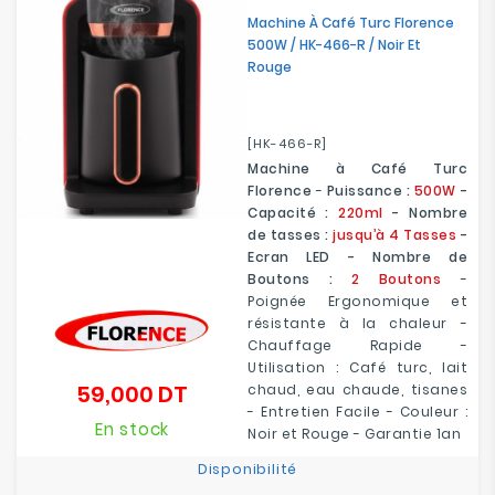
Machine À Café Turc Florence
500W / HK-466-R / Noir Et
Rouge
[HK-466-R]
Machine à Café Turc
Florence
-
Puissance :
500W
-
Capacité :
220ml
- Nombre
de tasses :
jusqu’à 4 Tasses
-
Ecran LED - Nombre de
Boutons :
2 Boutons
-
Poignée Ergonomique et
résistante à la chaleur -
Chauffage Rapide -
Utilisation : Café turc, lait
59,000 DT
chaud, eau chaude, tisanes
Prix
- Entretien Facile - Couleur :
En stock
Noir et Rouge - Garantie 1an
Disponibilité