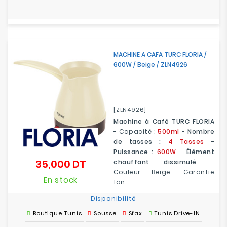
MACHINE A CAFA TURC FLORIA /
600W / Beige / ZLN4926
[ZLN4926]
Machine à Café TURC FLORIA
- Capacité :
500ml
- Nombre
de tasses :
4 Tasses
-
Puissance :
600W
-
Élément
35,000 DT
chauffant dissimulé
-
Prix
Couleur : Beige - Garantie
En stock
1an
Disponibilité
Boutique Tunis
Sousse
Sfax
Tunis Drive-IN