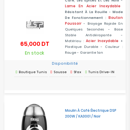
Café, Les Épices Et Les Noix
-
Lame
En Acier Inoxydable
Résistant À La Rouille
-
Mode
Bouton
De Fonctionnement :
Poussoir
- Broyage Rapide En
Quelques Secondes - Base
Stable Antidérapante -
Acier Inoxydable
Matériau :
+
65,000 DT
Prix
Plastique Durable - Couleur :
En stock
Rouge - Garantie 1an
Disponibilité
Boutique Tunis
Sousse
Sfax
Tunis Drive-IN
Moulin À Café Électrique DSP
200W / KA3001 / Noir