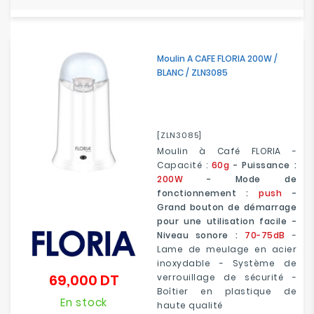
Moulin A CAFE FLORIA 200W /
BLANC / ZLN3085
[ZLN3085]
Moulin à Café FLORIA -
Capacité :
60g
- Puissance :
200W
- Mode de
fonctionnement :
push
-
Grand bouton de démarrage
pour une utilisation facile -
Niveau sonore :
70-75dB
-
Lame de meulage en acier
inoxydable - Système de
69,000 DT
verrouillage de sécurité -
Prix
Boîtier en plastique de
En stock
haute qualité