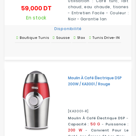
Utilisation : Café turc, lait
59,000 DT
chaud, eau chaude, tisanes
Prix
- Entretien Facile - Couleur :
En stock
Noir - Garantie 1an
Disponibilité
Boutique Tunis
Sousse
Sfax
Tunis Drive-IN
Moulin À Café Électrique DSP
200W / KA3001 / Rouge
[KA3001-R]
Moulin À Café Électrique DSP
-
50 G
Capacité :
-
Puissance :
200 W
-
Convient Pour Le