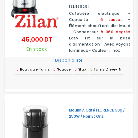
[ZLN3628]
Cafetière électrique
-
Capacité :
6 tasses
-
Élément chauffant dissimulé
-
Connecteur
à 360 degrés
45,000 DT
Easy Fit sur la base
Prix
d'alimentation
-
Avec voyant
En stock
lumineux
-
Couleur :
inox
Disponibilité
Boutique Tunis
Sousse
Sfax
Tunis Drive-IN
Moulin À Café FLORENCE 50g /
250W / Noir Et Gris