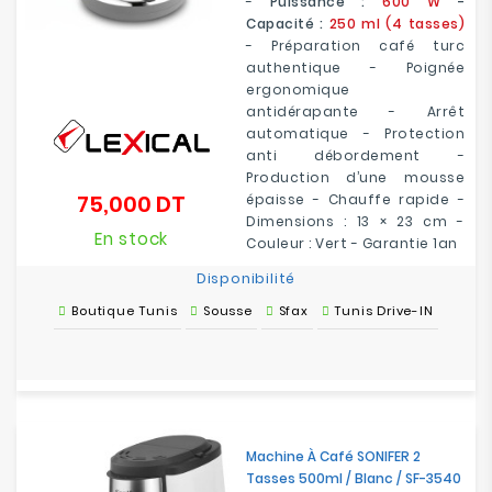
-
Puissance :
600 W
-
Capacité :
250 ml (4 tasses)
- Préparation café turc
authentique - Poignée
ergonomique
antidérapante - Arrêt
automatique - Protection
anti débordement -
Production d’une mousse
75,000 DT
épaisse - Chauffe rapide -
Prix
Dimensions : 13 × 23 cm -
En stock
Couleur : Vert - Garantie 1an
Disponibilité
Boutique Tunis
Sousse
Sfax
Tunis Drive-IN
Machine À Café SONIFER 2
Tasses 500ml / Blanc / SF-3540