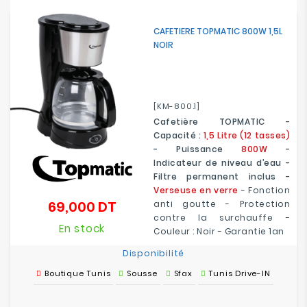
CAFETIERE TOPMATIC 800W 1,5L
NOIR
[KM-800.1]
Cafetière TOPMATIC -
Capacité :
1,5 Litre (12 tasses)
- Puissance
800W
-
Indicateur de niveau d’eau -
Filtre permanent inclus -
Verseuse en verre
- Fonction
69,000 DT
anti goutte - Protection
Prix
contre la surchauffe -
En stock
Couleur : Noir - Garantie 1an
Disponibilité
Boutique Tunis
Sousse
Sfax
Tunis Drive-IN