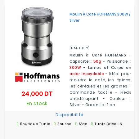
Electroménager
Moulin À Café HOFFMANS 300W /
Silver
Bureautique
Réseau
&
[HM-8012]
Sécurité
Moulin à Café HOFFMANS
-
Capacité :
50g
- Puissance :
Mobilités
300W
- Lames et Corps en
&
acier inoxydable
- Idéal pour
Loisirs
moudre le café, les épices,
les céréales et les graines -
24,000 DT
Commande tactile - Pieds
Prix
antidérapant - Couleur :
En stock
Silver - Garantie : 1 an
Disponibilité
Boutique Tunis
Sousse
Sfax
Tunis Drive-IN