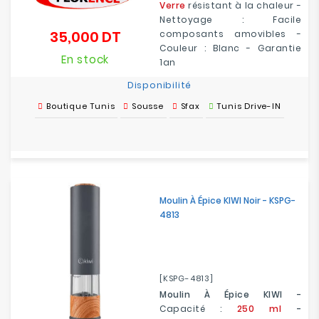
Verre
résistant à la chaleur -
Nettoyage : Facile
35,000 DT
composants amovibles -
Prix
Couleur : Blanc - Garantie
En stock
1an
Disponibilité
Boutique Tunis
Sousse
Sfax
Tunis Drive-IN
Moulin À Épice KIWI Noir - KSPG-
4813
[KSPG-4813]
Moulin À Épice KIWI -
Capacité :
250 ml
-