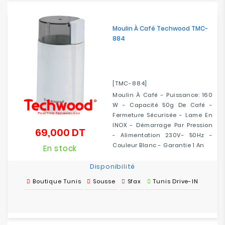
Moulin À Café Techwood TMC-
884
[TMC-884]
Moulin À Café - Puissance: 160
W - Capacité 50g De Café -
Fermeture Sécurisée - Lame En
INOX - Démarrage Par Pression
69,000 DT
Prix
- Alimentation 230V- 50Hz -
Couleur Blanc - Garantie 1 An
En stock
Disponibilité
Boutique Tunis
Sousse
Sfax
Tunis Drive-IN