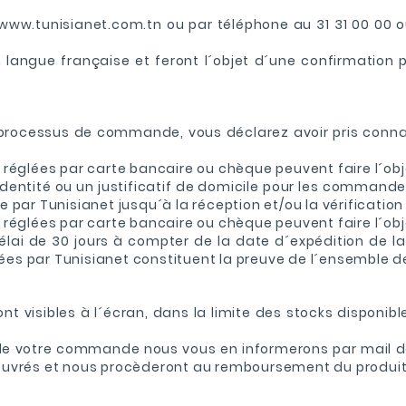
www.tunisianet.com.tn ou par téléphone au 31 31 00 00 o
 langue française et feront l´objet d´une confirmation
e processus de commande, vous déclarez avoir pris conn
églées par carte bancaire ou chèque peuvent faire l´obje
identité ou un justificatif de domicile pour les comman
par Tunisianet jusqu´à la réception et/ou la vérificatio
églées par carte bancaire ou chèque peuvent faire l´obje
élai de 30 jours à compter de la date d´expédition de
rées par Tunisianet constituent la preuve de l´ensemble d
sont visibles à l´écran, dans la limite des stocks dispo
 de votre commande nous vous en informerons par mail dan
uvrés et nous procèderont au remboursement du produit e