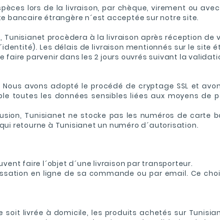
èces lors de la livraison, par chèque, virement ou avec 
te bancaire étrangère n´est acceptée sur notre site.
Tunisianet procèdera à la livraison après réception de 
dentité). Les délais de livraison mentionnés sur le sit
e faire parvenir dans les 2 jours ouvrés suivant la valid
on. Nous avons adopté le procédé de cryptage SSL et avo
ble toutes les données sensibles liées aux moyens de p
trusion, Tunisianet ne stocke pas les numéros de carte 
 qui retourne à Tunisianet un numéro d´autorisation.
vent faire l´objet d´une livraison par transporteur.
 passation en ligne de sa commande ou par email. Ce cho
oit livrée à domicile, les produits achetés sur Tunisian