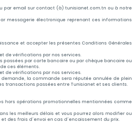
u par email sur contact (à) tunisianet.com.tn ou à notre
 par messagerie électronique reprenant ces informations
aissance et accepter les présentes Conditions Générales
t de vérifications par nos services.
des passées par carte bancaire ou par chèque bancaire ou
n de ces éléments.
t de vérifications par nos services.
 la demande, la commande sera réputée annulée de plein
es transactions passées entre Tunisianet et ses clients.
nibles hors opérations promotionnelles mentionnées comme
s les meilleurs délais et vous pourrez alors modifier ou
t des frais d´envoi en cas d´encaissement du prix.