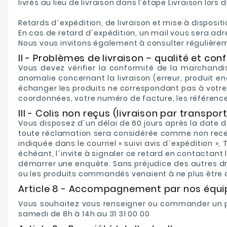
livrés au lieu de livraison dans l'étape Livraison l
Retards d´expédition, de livraison et mise à disposit
En cas de retard d´expédition, un mail vous sera adr
Nous vous invitons également à consulter régulièrem
II - Problèmes de livraison – qualité et co
Vous devez vérifier la conformité de la marchandis
anomalie concernant la livraison (erreur, produit
échanger les produits ne correspondant pas à votr
coordonnées, votre numéro de facture, les références 
III - Colis non reçus (livraison par transpor
Vous disposez d´un délai de 60 jours après la date 
toute réclamation sera considérée comme non recevab
indiquée dans le courriel « suivi avis d´expédition »,
échéant, l´invite à signaler ce retard en contactant 
démarrer une enquête. Sans préjudice des autres dro
ou les produits commandés venaient à ne plus être d
Article 8 - Accompagnement par nos équi
Vous souhaitez vous renseigner ou commander un prod
samedi de 8h à 14h au 31 31 00 00