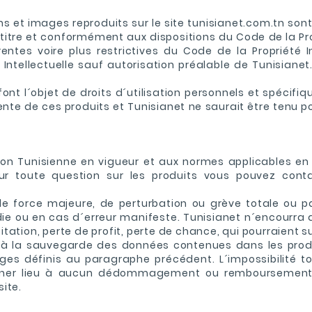
s et images reproduits sur le site tunisianet.com.tn sont 
 titre et conformément aux dispositions du Code de la Propr
ntes voire plus restrictives du Code de la Propriété Int
 Intellectuelle sauf autorisation préalable de Tunisiane
ont l´objet de droits d´utilisation personnels et spécifiq
te de ces produits et Tunisianet ne saurait être tenu pou
ion Tunisienne en vigueur et aux normes applicables en 
ur toute question sur les produits vous pouvez conta
 de force majeure, de perturbation ou grève totale ou
die ou en cas d´erreur manifeste. Tunisianet n´encourr
oitation, perte de profit, perte de chance, qui pourraient s
 à la sauvegarde des données contenues dans les produ
s définis au paragraphe précédent. L´impossibilité tot
onner lieu à aucun dédommagement ou remboursement o
ite.