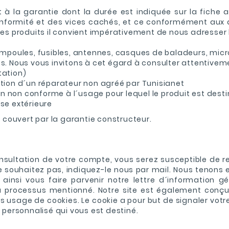
à la garantie dont la durée est indiquée sur la fiche ar
nformité et des vices cachés, et ce conformément aux d
des produits il convient impérativement de nous adresser 
poules, fusibles, antennes, casques de baladeurs, micro
s. Nous vous invitons à cet égard à consulter attentiveme
tation)
ntion d´un réparateur non agréé par Tunisianet
n non conforme à l´usage pour lequel le produit est destiné
se extérieure
couvert par la garantie constructeur.
onsultation de votre compte, vous serez susceptible de r
 le souhaitez pas, indiquez-le nous par mail. Nous teno
insi vous faire parvenir notre lettre d´information g
rocessus mentionné. Notre site est également conçu p
s usage de cookies. Le cookie a pour but de signaler votre
 personnalisé qui vous est destiné.