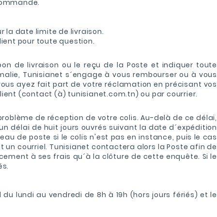
a commande.
la date limite de livraison.
ient pour toute question.
on de livraison ou le reçu de la Poste et indiquer toute
malie, Tunisianet s´engage à vous rembourser ou à vous
s ayez fait part de votre réclamation en précisant vos
ient (contact (à) tunisianet.com.tn) ou par courrier.
roblème de réception de votre colis. Au-delà de ce délai,
n délai de huit jours ouvrés suivant la date d´expédition
eau de poste si le colis n'est pas en instance, puis le cas
t un courriel. Tunisianet contactera alors la Poste afin de
ement à ses frais qu´à la clôture de cette enquête. Si le
és.
 lundi au vendredi de 8h à 19h (hors jours fériés) et le