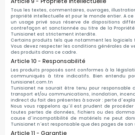
Article 9 - Propriété Intellectuelle
Tous les textes, commentaires, ouvrages, illustration
propriété intellectuelle et pour le monde entier. A ce
un usage privé sous réserve de dispositions différe
contrefaçon et sanctionnée au titre de la Propriété
Tunisianet est strictement interdite.
Certains produits tels que notamment les logiciels f
Vous devez respecter les conditions générales de ven
des produits dans ce cadre.
Article 10 - Responsabilité
Les produits proposés sont conformes à la législat
communiqués à titre indicatifs. Bien entendu po
tunisianet.com.tn
Tunisianet ne saurait être tenu pour responsable
transport et/ou communications, inondation, incen
indirect du fait des présentes à savoir : perte d´expl
Nous vous rappelons qu´il est prudent de procéder
toutes pertes de données, fichiers ou des dommage
cause d´incompatibilité de matériels ne peut d
Tunisianet n´est responsable que des pages de son s
Article 11 - Garantie