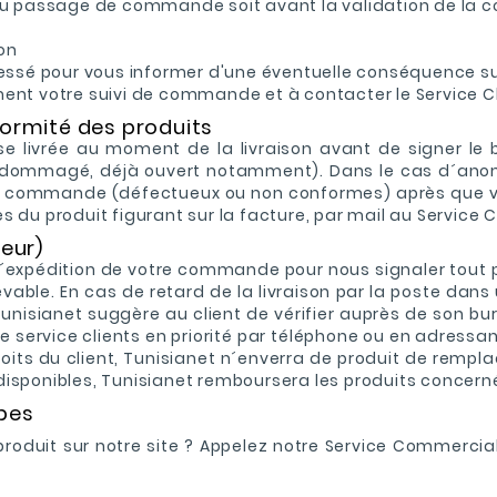
ors du passage de commande soit avant la validation de l
ion
essé pour vous informer d'une éventuelle conséquence sur 
ent votre suivi de commande et à contacter le Service Cl
nformité des produits
e livrée au moment de la livraison avant de signer le b
 endommagé, déjà ouvert notamment). Dans le cas d´ano
e commande (défectueux ou non conformes) après que vou
du produit figurant sur la facture, par mail au Service Cl
teur)
d´expédition de votre commande pour nous signaler tout p
le. En cas de retard de la livraison par la poste dans u
 Tunisianet suggère au client de vérifier auprès de son bur
le service clients en priorité par téléphone ou en adressan
its du client, Tunisianet n´enverra de produit de remplac
isponibles, Tunisianet remboursera les produits concern
pes
uit sur notre site ? Appelez notre Service Commercial du