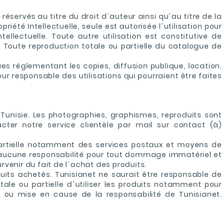
réservés au titre du droit d´auteur ainsi qu´au titre de la
iété Intellectuelle, seule est autorisée l´utilisation pour
ellectuelle. Toute autre utilisation est constitutive de
t. Toute reproduction totale ou partielle du catalogue de
ues réglementant les copies, diffusion publique, location.
r responsable des utilisations qui pourraient être faites
Tunisie. Les photographies, graphismes, reproduits sont
cter notre service clientèle par mail sur contact (à)
 partielle notamment des services postaux et moyens de
a aucune responsabilité pour tout dommage immatériel et
urvenir du fait de l´achat des produits.
its achetés. Tunisianet ne saurait être responsable de
ale ou partielle d´utiliser les produits notamment pour
u mise en cause de la responsabilité de Tunisianet.