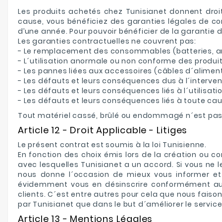
Les produits achetés chez Tunisianet donnent droit 
cause, vous bénéficiez des garanties légales de co
d’une année. Pour pouvoir bénéficier de la garantie 
Les garanties contractuelles ne couvrent pas:
- Le remplacement des consommables (batteries, am
- L´utilisation anormale ou non conforme des produit
- Les pannes liées aux accessoires (câbles d´alimen
- Les défauts et leurs conséquences dus à l´interve
- Les défauts et leurs conséquences liés à l´utilisatio
- Les défauts et leurs conséquences liés à toute cau
Tout matériel cassé, brûlé ou endommagé n´est pas 
Article 12 - Droit Applicable - Litiges
Le présent contrat est soumis à la loi Tunisienne.
En fonction des choix émis lors de la création ou c
avec lesquelles Tunisianet a un accord. Si vous ne
nous donne l´occasion de mieux vous informer et a
évidemment vous en désinscrire conformément au p
clients. C´est entre autres pour cela que nous faison
par Tunisianet que dans le but d´améliorer le service
Article 13 - Mentions Légales