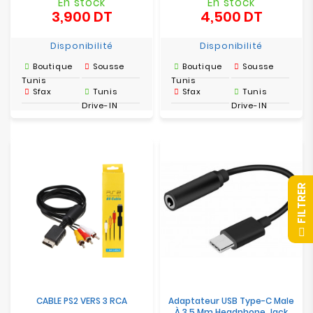
En stock
En stock
3,900 DT
4,500 DT
Prix
Prix
Disponibilité
Disponibilité
Boutique
Sousse
Boutique
Sousse
Tunis
Tunis
Sfax
Tunis
Sfax
Tunis
Drive-IN
Drive-IN
R
F
I
L
T
R
E
CABLE PS2 VERS 3 RCA
Adaptateur USB Type-C Male
À 3.5 Mm Headphone Jack