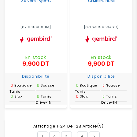
2.0 Vers Type-C
GEMBIRD HDMI
[8716309100113]
[8716309058469]
En stock
En stock
9,900 DT
9,900 DT
Prix
Prix
Disponibilité
Disponibilité
Boutique
Sousse
Boutique
Sousse
Tunis
Tunis
Sfax
Tunis
Sfax
Tunis
Drive-IN
Drive-IN
Affichage 1-24 De 128 Article(s)
1
2
3
6
