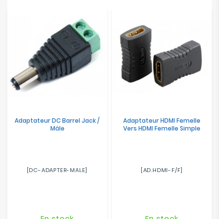
Electroménager
Bureautique
Réseau
&
Sécurité
Mobilités
&
Adaptateur DC Barrel Jack /
Adaptateur HDMI Femelle
Loisirs
Mâle
Vers HDMI Femelle Simple
[DC-ADAPTER-MALE]
[AD.HDMI-F/F]
En stock
En stock