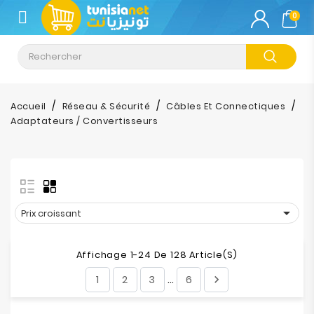
CATÉGORIE
0
Climatisation
Informatique
Accueil
Réseau & Sécurité
Câbles Et Connectiques
Adaptateurs / Convertisseurs
Téléphonie
&
Tablette
Impression

Prix croissant
Stockage
Affichage 1-24 De 128 Article(s)
TV-
1
2
3
6

…
Son-
Photos