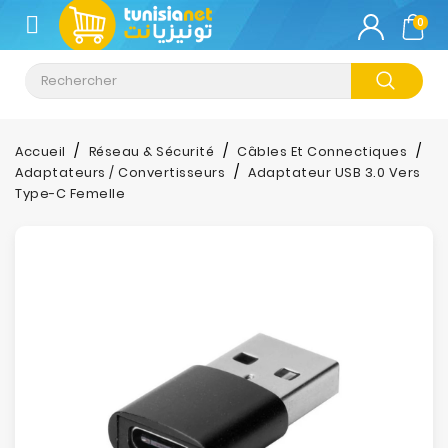
CATÉGORIE
0
Climatisation
Informatique
Accueil
Réseau & Sécurité
Câbles Et Connectiques
Adaptateurs / Convertisseurs
Adaptateur USB 3.0 Vers
Téléphonie
Type-C Femelle
&
Tablette
Impression
Stockage
TV-
Son-
Photos