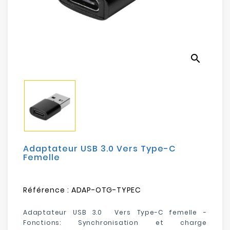
Electroménager
Bureautique
search
Réseau
&
Sécurité
Mobilités
&
Loisirs
Adaptateur USB 3.0 Vers Type-C
Femelle
Référence :
ADAP-OTG-TYPEC
Adaptateur USB 3.0 Vers Type-C femelle -
Fonctions: Synchronisation et charge