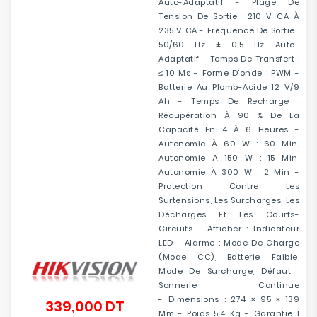
Auto-Adaptatif - Plage De
Tension De Sortie : 210 V CA À
235 V CA - Fréquence De Sortie :
50/60 Hz ± 0,5 Hz Auto-
Adaptatif - Temps De Transfert :
≤ 10 Ms - Forme D'onde : PWM -
Batterie Au Plomb-Acide 12 V/9
Ah - Temps De Recharge :
Récupération À 90 % De La
Capacité En 4 À 6 Heures -
Autonomie À 60 W : 60 Min,
Autonomie À 150 W : 15 Min,
Autonomie À 300 W : 2 Min -
Protection Contre Les
Surtensions, Les Surcharges, Les
Décharges Et Les Courts-
Circuits - Afficher : Indicateur
LED - Alarme : Mode De Charge
(mode CC), Batterie Faible,
Mode De Surcharge, Défaut :
Sonnerie Continue
- Dimensions : 274 × 95 × 139
339,000 DT
Prix
Mm - Poids 5.4 Kg - Garantie 1