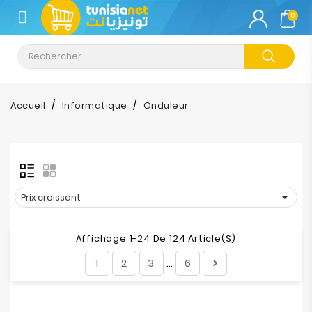
CATÉGORIE
0
Climatisation
Informatique
Accueil
Informatique
Onduleur
Téléphonie
&
Tablette
Impression

Prix croissant
Stockage
Affichage 1-24 De 124 Article(s)
1
2
3
6

…
TV-
Son-
Photos