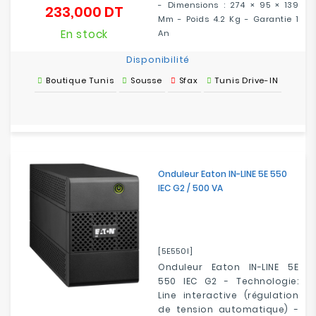
- Dimensions : 274 × 95 × 139
233,000 DT
Prix
Mm - Poids 4.2 Kg - Garantie 1
En stock
An
Disponibilité
Boutique Tunis
Sousse
Sfax
Tunis Drive-IN
Onduleur Eaton IN-LINE 5E 550
IEC G2 / 500 VA
[5E550I]
Onduleur Eaton IN-LINE 5E
550 IEC G2 - Technologie:
Line interactive (régulation
de tension automatique) -