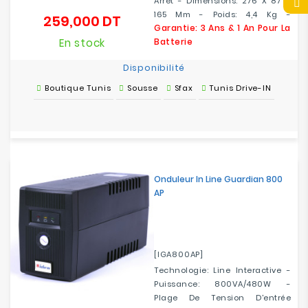
Arrêt - Dimensions: 276 X 87 X
165 Mm - Poids: 4,4 Kg -
259,000 DT
Prix
Garantie: 3 Ans & 1 An Pour La
En stock
Batterie
Disponibilité
Boutique Tunis
Sousse
Sfax
Tunis Drive-IN
Onduleur In Line Guardian 800
AP
[IGA800AP]
Technologie: Line Interactive -
Puissance: 800VA/480W -
Plage De Tension D'entrée