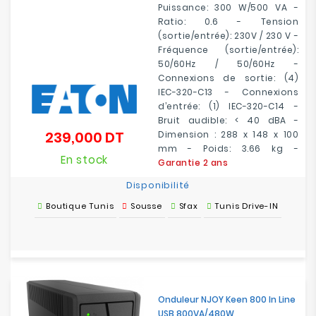
Puissance: 300 W/500 VA -
Ratio: 0.6 - Tension
(sortie/entrée): 230V / 230 V -
Fréquence (sortie/entrée):
50/60Hz / 50/60Hz -
Connexions de sortie: (4)
IEC-320-C13 - Connexions
d’entrée: (1) IEC-320-C14 -
Bruit audible: < 40 dBA -
239,000 DT
Dimension : 288 x 148 x 100
Prix
mm - Poids: 3.66 kg -
En stock
Garantie 2 ans
Disponibilité
Boutique Tunis
Sousse
Sfax
Tunis Drive-IN
Onduleur NJOY Keen 800 In Line
USB 800VA/480W