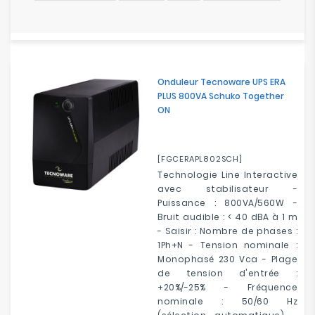
Onduleur Tecnoware UPS ERA
PLUS 800VA Schuko Together
ON
[FGCERAPL802SCH]
Technologie Line Interactive
avec stabilisateur -
Puissance : 800VA/560W -
Bruit audible : < 40 dBA à 1 m
- Saisir : Nombre de phases :
1Ph+N - Tension nominale :
Monophasé 230 Vca - Plage
de tension d'entrée :
+20%/-25% - Fréquence
nominale : 50/60 Hz