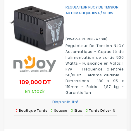
Electroménager
REGULATEUR NJOY DE TENSION
AUTOMATIQUE 1KVA / 500W
Bureautique
Réseau
[PWAV-10003PL-AZ01B]
&
Regulateur De Tension NJOY
Sécurité
Automatique - Capacité de
l'alimentation de sortie 500
Mobilités
Watts - Puissance en Volts: 1
&
kVA - Fréquence d'entrée
Loisirs
50/60Hz - Alarme audible -
109,000 DT
Dimensions : 180 x 95 x
Prix
119mm - Poids : 1,87 kg -
En stock
Garantie 1an
Disponibilité
Boutique Tunis
Sousse
Sfax
Tunis Drive-IN