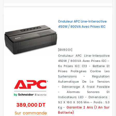
Onduleur APC Line-Interactive
450W / 800VA Avec Prises IEC
[BV800I]
Onduleur APC Line-Interactive
450W / 800VA Avec Prises IEC -
6x Prises IEC C13 - Batterie Et
Prises Protégées Contre Les
Surtensions - Régulation
Automatique De La Tension
- Démarrage À Froid Possible
- Alarmes Sonores Et
Indicateurs LED - Dimensions :
92 X 160 X 305 Mm - Poids : 5.3
389,000 DT
Prix
Garantie 2 Ans (1 An Sur
Kg -
Sur commande
Batterie)