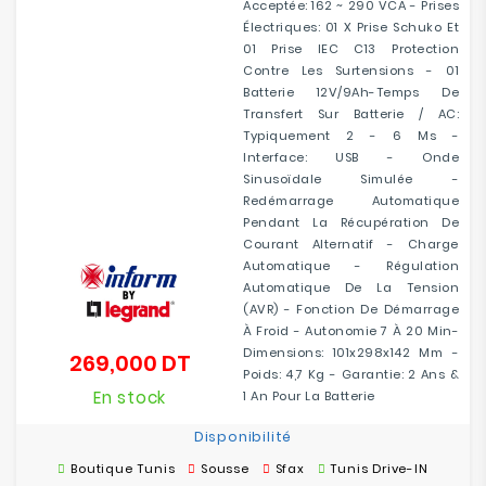
Acceptée: 162 ~ 290 VCA - Prises
Électriques: 01 X Prise Schuko Et
01 Prise IEC C13 Protection
Contre Les Surtensions - 01
Batterie 12V/9Ah-Temps De
Transfert Sur Batterie / AC:
Typiquement 2 - 6 Ms -
Interface: USB - Onde
Sinusoïdale Simulée -
Redémarrage Automatique
Pendant La Récupération De
Courant Alternatif - Charge
Automatique - Régulation
Automatique De La Tension
(AVR) - Fonction De Démarrage
À Froid - Autonomie 7 À 20 Min-
Dimensions: 101x298x142 Mm -
269,000 DT
Prix
Poids: 4,7 Kg - Garantie: 2 Ans &
En stock
1 An Pour La Batterie
Disponibilité
Boutique Tunis
Sousse
Sfax
Tunis Drive-IN