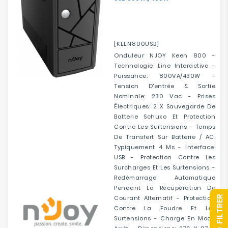
[KEEN800USB]
Onduleur NJOY Keen 800 -
Technologie: Line Interactive -
Puissance: 800VA/430W -
Tension D'entrée & Sortie
Nominale: 230 Vac - Prises
Électriques: 2 X Sauvegarde De
Batterie Schuko Et Protection
Contre Les Surtensions - Temps
De Transfert Sur Batterie / AC:
Typiquement 4 Ms - Interface:
USB - Protection Contre Les
Surcharges Et Les Surtensions -
Redémarrage Automatique
Pendant La Récupération De
Courant Alternatif - Protection
R
Contre La Foudre Et Les
Surtensions - Charge En Mode
F
I
L
T
R
E