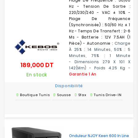
Plage De Fréquence : 50/60
Hz - Tension De Sortie :
220/230/240 - VAC ± 10% -
Plage De Fréquence
(synchronisée) : 50/60 Hz ± 1
Hz - Temps De Transfert : 2-6
Ms - Batterie : 12V 7.5AH (1
Pièce) - Autonomie :
Charge
À 25% : 14 Minutes, 50% : 5
Minutes, 75% : 1 Minute
-
Dimensions
279 X 101 X
189,000 DT
Prix
142(mm)
-
Poids 4.25 Kg
-
En stock
Garantie 1 An
Disponibilité
Boutique Tunis
Sousse
Sfax
Tunis Drive-IN
Onduleur NJOY Keen 600 In Line