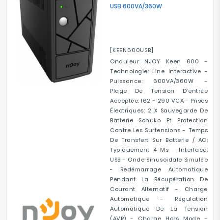
USB 600VA/360W
[KEEN600USB]
Onduleur NJOY Keen 600 -
Technologie: Line Interactive -
Puissance: 600VA/360W -
Plage De Tension D'entrée
Acceptée: 162 ~ 290 VCA - Prises
Électriques: 2 X Sauvegarde De
Batterie Schuko Et Protection
Contre Les Surtensions - Temps
De Transfert Sur Batterie / AC:
Typiquement 4 Ms - Interface:
USB - Onde Sinusoïdale Simulée
- Redémarrage Automatique
Pendant La Récupération De
Courant Alternatif - Charge
Automatique - Régulation
Automatique De La Tension
(AVR) - Charge Hors Mode -