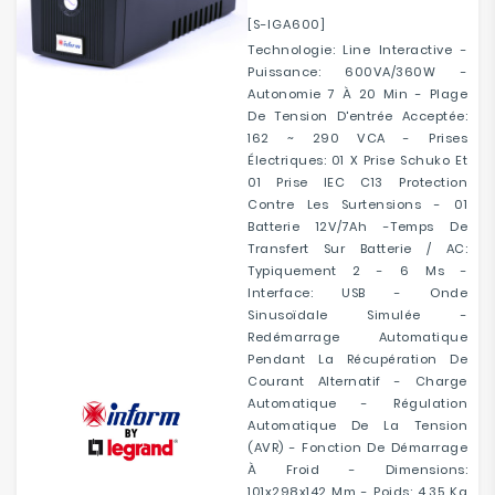
[S-IGA600]
Technologie: Line Interactive -
Puissance: 600VA/360W -
Autonomie 7 À 20 Min - Plage
De Tension D'entrée Acceptée:
162 ~ 290 VCA - Prises
Électriques: 01 X Prise Schuko Et
01 Prise IEC C13 Protection
Contre Les Surtensions - 01
Batterie 12V/7Ah -Temps De
Transfert Sur Batterie / AC:
Typiquement 2 - 6 Ms -
Interface: USB - Onde
Sinusoïdale Simulée -
Redémarrage Automatique
Pendant La Récupération De
Courant Alternatif - Charge
Automatique - Régulation
Automatique De La Tension
(AVR) - Fonction De Démarrage
À Froid - Dimensions:
101x298x142 Mm - Poids: 4,35 Kg