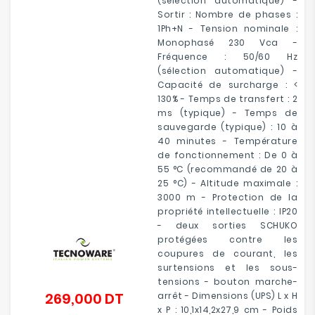
(sélection automatique) -
Sortir : Nombre de phases :
1Ph+N - Tension nominale :
Monophasé 230 Vca -
Fréquence : 50/60 Hz
(sélection automatique) -
Capacité de surcharge : <
130% - Temps de transfert : 2
ms (typique) - Temps de
sauvegarde (typique) : 10 à
40 minutes - Température
de fonctionnement : De 0 à
55 °C (recommandé de 20 à
25 °C) - Altitude maximale :
3000 m - Protection de la
propriété intellectuelle : IP20
- deux sorties SCHUKO
protégées contre les
coupures de courant, les
surtensions et les sous-
tensions - bouton marche-
269,000 DT
arrêt - Dimensions (UPS) L x H
Prix
x P : 10,1x14,2x27,9 cm - Poids