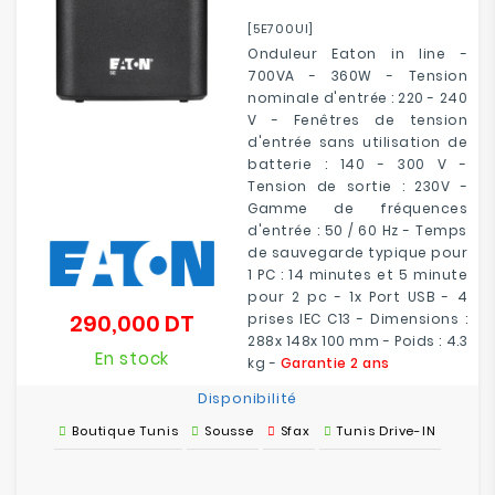
[5E700UI]
Onduleur Eaton in line -
700VA - 360W - Tension
nominale d'entrée : 220 - 240
V - Fenêtres de tension
d'entrée sans utilisation de
batterie : 140 - 300 V -
Tension de sortie : 230V -
Gamme de fréquences
d'entrée : 50 / 60 Hz - Temps
de sauvegarde typique pour
1 PC : 14 minutes et 5 minute
pour 2 pc - 1x Port USB - 4
290,000 DT
prises IEC C13 - Dimensions :
Prix
288x 148x 100 mm - Poids : 4.3
En stock
kg -
Garantie 2 ans
Disponibilité
Boutique Tunis
Sousse
Sfax
Tunis Drive-IN