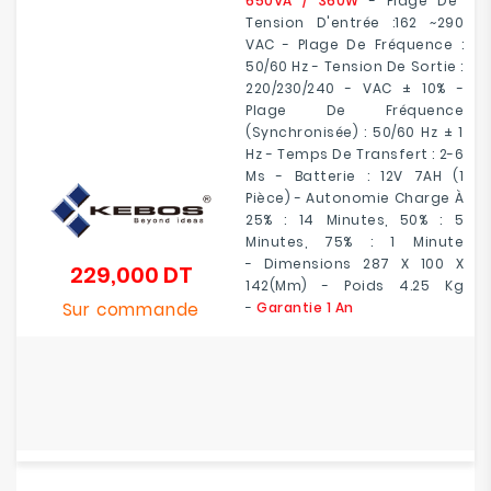
650VA / 360W
- Plage De
Tension D'entrée :162 ~290
VAC - Plage De Fréquence :
50/60 Hz - Tension De Sortie :
220/230/240 - VAC ± 10% -
Plage De Fréquence
(synchronisée) : 50/60 Hz ± 1
Hz - Temps De Transfert : 2-6
Ms - Batterie : 12V 7AH (1
Pièce) - Autonomie Charge À
25% : 14 Minutes, 50% : 5
Minutes, 75% : 1 Minute
-
Dimensions
287 X 100 X
229,000 DT
Prix
142(mm) -
Poids
4.25 Kg
Sur commande
-
Garantie 1 An