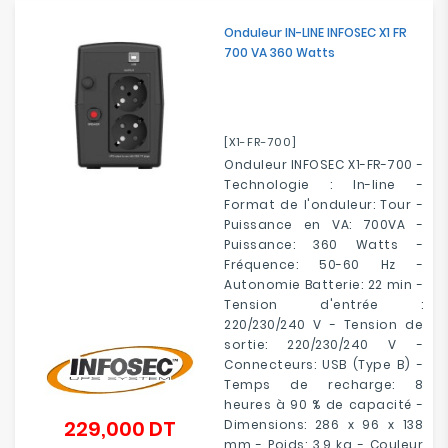
Onduleur IN-LINE INFOSEC X1 FR
700 VA 360 Watts
[X1-FR-700]
Onduleur INFOSEC X1-FR-700 -
Technologie : In-line -
Format de l'onduleur: Tour -
Puissance en VA: 700VA -
Puissance: 360 Watts -
Fréquence: 50-60 Hz -
Autonomie Batterie: 22 min -
Tension d'entrée :
220/230/240 V - Tension de
sortie: 220/230/240 V -
Connecteurs: USB (Type B) -
Temps de recharge: 8
heures à 90 % de capacité -
229,000 DT
Dimensions: 286 x 96 x 138
Prix
mm - Poids: 3.9 kg - Couleur