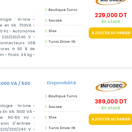
Boutique Tunis
229,000 DT
Pr
ogie : In-line -
Sousse
En stock
ce en VA: 700VA -
60 Hz - Autonomie
Sfax
AJOUTER AU PANIER
: 220/230/240 V -
Tunis Drive-IN
Connecteurs: USB
eures à 90 % de
 - Poids: 3.9 kg -
Disponibilité
1000 VA / 500
Boutique Tunis
389,000 DT
Pr
logie : In-Line -
Sousse
En stock
 En VA: 1000 VA -
ce: 50-60 Hz -
Sfax
AJOUTER AU PANIER
sion D'entrée :
Tunis Drive-IN
 220/230/240 V -