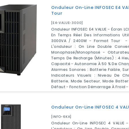
Onduleur On-Line INFOSEC E4 V
Tour
[E4-VALUE-3000]
Onduleur INFOSEC E4 VALUE - Écran LC
En Temps Réel Des Informations Util
3000VA / 2400W - Format Tour - 
L'onduleur : On Line Double Conver
Monophasé/Monophasé - Obturateu
Temps De Recharge (minutes) : 4 Heu
Capacité - Autonomie À 50 % De Charg
Alarmes Sonores : Batterie Faible, Su
Indicateurs Visuels : Niveau De Ch
Batterie, Mode Secteur, Mode Batter
Défaut - Fonction Démarrage À Froid -
Onduleur On-Line INFOSEC 4 VAL
[INFO-6KA]
Onduleur On-Line INFOSEC 4 VALUE -
L'onduleur : On Line Double Conversi