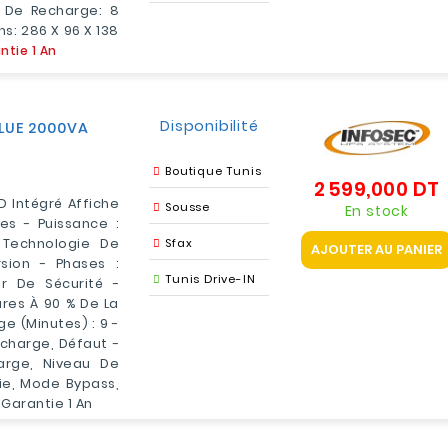
 De Recharge: 8
s: 286 X 96 X 138
ntie 1 An
Disponibilité
LUE 2000VA
Boutique Tunis
2 599,000 DT
P
D Intégré Affiche
Sousse
En stock
es - Puissance :
Technologie De
Sfax
AJOUTER AU PANIER
sion - Phases :
Tunis Drive-IN
r De Sécurité -
res À 90 % De La
e (minutes) : 9 -
rcharge, Défaut -
arge, Niveau De
ie, Mode Bypass,
 Garantie 1 An