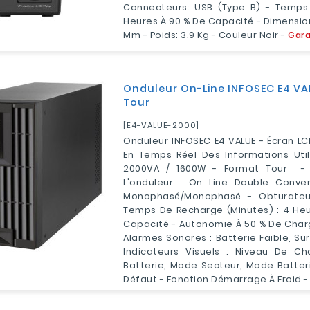
Connecteurs: USB (Type B) - Temps
Heures À 90 % De Capacité - Dimension
Mm - Poids: 3.9 Kg - Couleur Noir -
Gara
Onduleur On-Line INFOSEC E4 VA
Tour
[E4-VALUE-2000]
Onduleur INFOSEC E4 VALUE - Écran LC
En Temps Réel Des Informations Util
2000VA / 1600W - Format Tour - 
L'onduleur : On Line Double Conver
Monophasé/Monophasé - Obturateu
Temps De Recharge (minutes) : 4 Heu
Capacité - Autonomie À 50 % De Charg
Alarmes Sonores : Batterie Faible, Su
Indicateurs Visuels : Niveau De Ch
Batterie, Mode Secteur, Mode Batter
Défaut - Fonction Démarrage À Froid -