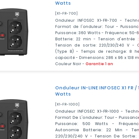
Watts
[X1-FR-700]
Onduleur INFOSEC X1-FR-700 - Technol
Format de l'onduleur: Tour - Puissan
Puissance: 360 Watts - Fréquence: 50-
Batterie: 22 min - Tension d'entrée 
Tension de sortie: 220/230/240 V - 
(Type B) - Temps de recharge: 8 h
capacité - Dimensions: 286 x 96 x 138 mm
Couleur Noir -
Garantie 1 an
Onduleur IN-LINE INFOSEC X1 FR / 
Watts
[X1-FR-1000]
Onduleur INFOSEC X1-FR-1000 - Techno
Format De L'onduleur: Tour - Puissance
Puissance: 500 Watts - Fréquen
Autonomie Batterie: 22 Min - Ten
220/230/240 V - Tension De Sortie: