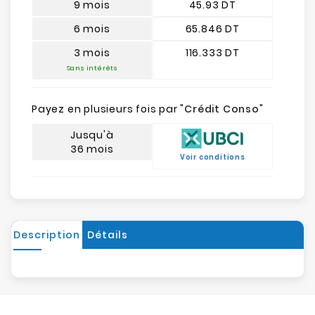
9 mois
45.93 DT
6 mois
65.846 DT
3 mois
116.333 DT
Sans intérêts
Payez en plusieurs fois par "
Crédit Conso
"
Jusqu'à
36 mois
Voir conditions
Description
Détails