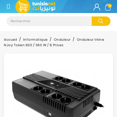
CATÉGORIE
0
Climatisation
Informatique
Accueil
Informatique
Onduleur
Onduleur Inline
NJoy Token 600 / 360 W / 8 Prises
Téléphonie
&
Tablette
Impression
Stockage
TV-
Son-
Photos