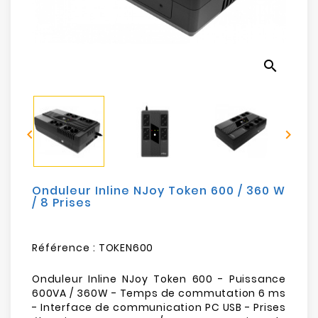
Electroménager
Bureautique
search
Réseau
&
Sécurité


Mobilités
&
Loisirs
Onduleur Inline NJoy Token 600 / 360 W
/ 8 Prises
Référence :
TOKEN600
Onduleur Inline NJoy Token 600 - Puissance
600VA / 360W - Temps de commutation 6 ms
- Interface de communication PC USB - Prises