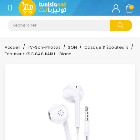
CATÉGORIE
0
Climatisation
Informatique
Accueil
TV-Son-Photos
SON
Casque & Écouteurs
Ecouteur KSC 848 KAKU - Blanc
Téléphonie
&
Tablette
Impression
Stockage
TV-
Son-
Photos