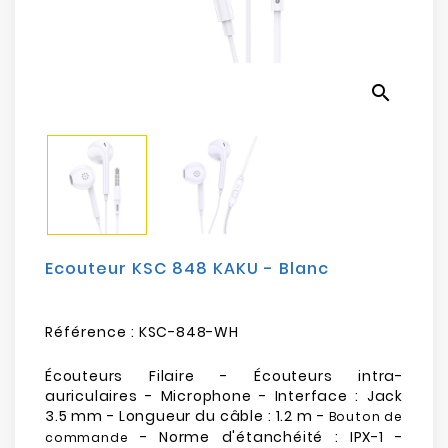
Electroménager
Bureautique
search
Réseau
&
Sécurité
Mobilités
&
Loisirs
Ecouteur KSC 848 KAKU - Blanc
Référence :
KSC-848-WH
Écouteurs Filaire - Écouteurs intra-
auriculaires - Microphone - Interface : Jack
3.5 mm - Longueur du câble : 1.2 m -
Bouton de
- Norme d'étanchéité : IPX-1 -
commande