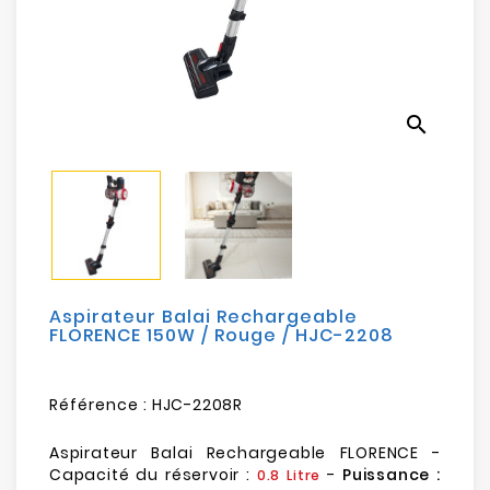
Electroménager
Bureautique
search
Réseau
&
Sécurité
Mobilités
&
Loisirs
Aspirateur Balai Rechargeable
FLORENCE 150W / Rouge / HJC-2208
Référence :
HJC-2208R
Aspirateur Balai Rechargeable FLORENCE -
Capacité du réservoir :
-
Puissance :
0.8 Litre