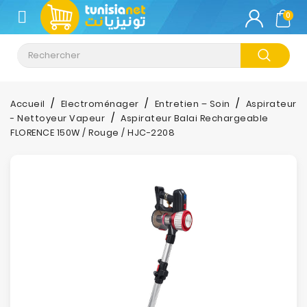
CATÉGORIE
0
Climatisation
Informatique
Accueil
Electroménager
Entretien – Soin
Aspirateur
- Nettoyeur Vapeur
Aspirateur Balai Rechargeable
Téléphonie
FLORENCE 150W / Rouge / HJC-2208
&
Tablette
Impression
Stockage
TV-
Son-
Photos