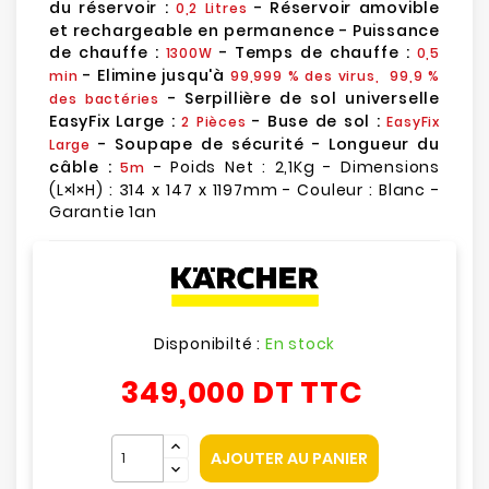
du réservoir :
- Réservoir amovible
0,2 Litres
et rechargeable en permanence - Puissance
de chauffe :
- Temps de chauffe :
1300W
0,5
- Elimine jusqu'à
min
99,999 % des virus, 99,9 %
- Serpillière de sol universelle
des bactéries
EasyFix Large :
- Buse de sol :
2 Pièces
EasyFix
- Soupape de sécurité - Longueur du
Large
câble :
- Poids Net : 2,1Kg - Dimensions
5m
(L×l×H) : 314 x 147 x 1197mm - Couleur : Blanc -
Garantie 1an
Disponibilté :
En stock
349,000 DT
TTC
AJOUTER AU PANIER