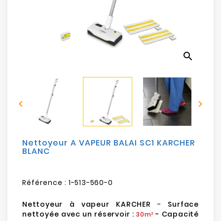
Electroménager
Bureautique
search
Réseau
&
Sécurité


Mobilités
&
Loisirs
Nettoyeur A VAPEUR BALAI SC1 KARCHER
BLANC
Référence :
1-513-560-0
Nettoyeur à vapeur KARCHER
-
Surface
nettoyée avec un réservoir :
- Capacité
30m²