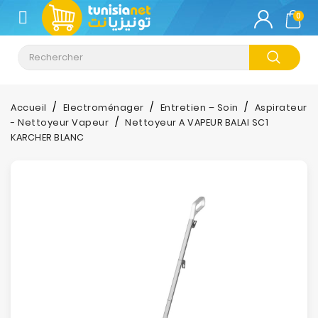
CATÉGORIE
0
Climatisation
Informatique
Accueil
Electroménager
Entretien – Soin
Aspirateur
- Nettoyeur Vapeur
Nettoyeur A VAPEUR BALAI SC1
Téléphonie
KARCHER BLANC
&
Tablette
Impression
Stockage
TV-
Son-
Photos