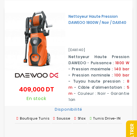
Nettoyeur Haute Pression
DAWEOO 1800W / Noir / DAX140
[DAX140]
Nettoyeur Haute Pression
DAWEOO
-
Puissance :
1800 W
- Pression maximale :
140 bar
- Pression nominale :
100 bar
- Tuyau haute pression :
8
m
- Câble d'alimentation :
5
409,000 DT
Prix
m
- Couleur : Noir - Garantie
En stock
1an
Disponibilité
Boutique Tunis
Sousse
Sfax
Tunis Drive-IN
R