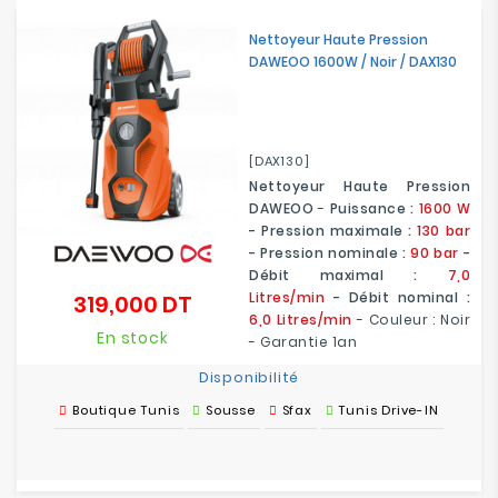
Electroménager
Nettoyeur Haute Pression
DAWEOO 1600W / Noir / DAX130
Bureautique
Réseau
&
[DAX130]
Sécurité
Nettoyeur Haute Pression
DAWEOO
-
Puissance :
1600 W
- Pression maximale :
130 bar
Mobilités
- Pression nominale :
90 bar
-
&
Débit maximal :
7,0
Loisirs
Litres/min
- Débit nominal :
319,000 DT
Prix
6,0 Litres/min
- Couleur : Noir
En stock
- Garantie 1an
Disponibilité
Boutique Tunis
Sousse
Sfax
Tunis Drive-IN