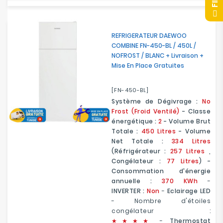
F
I
L
T
R
E
REFRIGERATEUR DAEWOO
COMBINE FN-450-BL / 450L /
NOFROST / BLANC + Livraison +
Mise En Place Gratuites
[FN-450-BL]
Système de Dégivrage :
No
Frost (Froid Ventilé)
- Classe
énergétique :
2
-
Volume Brut
Totale :
450 Litres
- Volume
Net Totale :
334 Litres
(Réfrigérateur :
257 Litres
,
Congélateur :
77 Litres
) -
Consommation d'énergie
annuelle :
370 KWh
-
INVERTER :
Non
-
Eclairage LED
- Nombre d'étoiles
congélateur :
★
★
★★
-
Thermostat