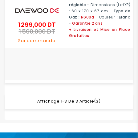
réglable
- Dimensions (LxHXP)
:
60 x 170 x 67 cm
-
Type de
Gaz :
R600a
- Couleur : Blanc
1 299,000 DT
-
Garantie 2 ans
Prix
+ Livraison et Mise en Place
1 599,000 DT
de
Prix
Gratuites
base
Sur commande
Affichage 1-3 De 3 Article(s)