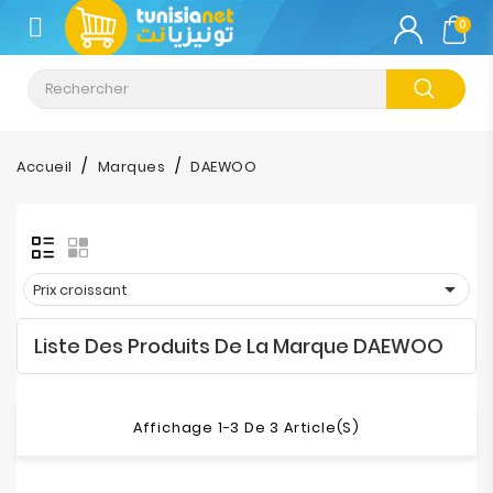
CATÉGORIE
0
Climatisation
Informatique
Accueil
Marques
DAEWOO
Téléphonie
&
Tablette

Prix croissant
Impression
Liste Des Produits De La Marque DAEWOO
Stockage
TV-
Affichage 1-3 De 3 Article(s)
Son-
Photos