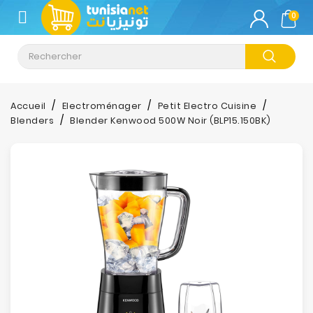
CATÉGORIE
0
Climatisation
Informatique
Accueil
Electroménager
Petit Electro Cuisine
Blenders
Blender Kenwood 500W Noir (BLP15.150BK)
Téléphonie
&
Tablette
Impression
Stockage
TV-
Son-
Photos