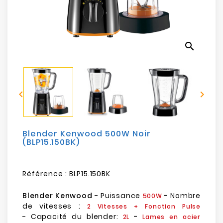
Electroménager
Bureautique
search
Réseau
&
Sécurité


Mobilités
&
Loisirs
Blender Kenwood 500W Noir
(BLP15.150BK)
Référence :
BLP15.150BK
Blender Kenwood
- Puissance
-
Nombre
500W
de vitesses :
2 Vitesses + Fonction Pulse
- Capacité du blender:
-
2L
Lames en acier