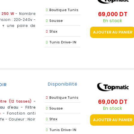
Boutique Tunis
69,000 DT
Pr
:
250 W
- Nombre
nsion : 220-240v -
En stock
Sousse
s + une paire de
Sfax
AJOUTER AU PANIER
Tunis Drive-IN
Disponibilité
OIR
Boutique Tunis
69,000 DT
Pr
Litre (12 tasses)
-
au d’eau - Filtre
En stock
Sousse
e
- Fonction anti
e - Couleur : Noir
Sfax
AJOUTER AU PANIER
Tunis Drive-IN