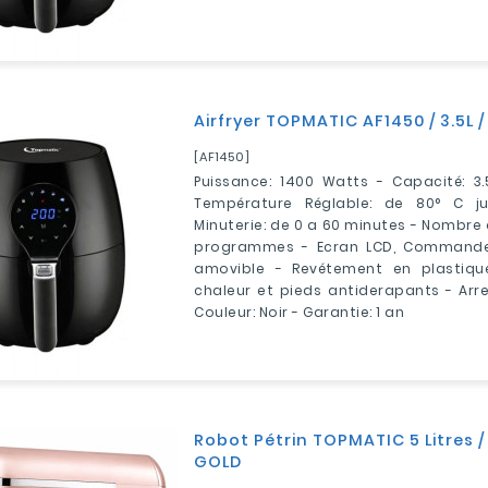
Airfryer TOPMATIC AF1450 / 3.5L 
[AF1450]
Puissance: 1400 Watts - Capacité: 3.
Température Réglable: de 80° C j
Minuterie: de 0 a 60 minutes - Nombr
programmes - Ecran LCD, Commande d
amovible - Revétement en plastique
chaleur et pieds antiderapants - Arr
Couleur: Noir - Garantie: 1 an
Robot Pétrin TOPMATIC 5 Litres /
GOLD