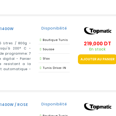
Disponibilité
/ 1400W
Boutique Tunis
219,000 DT
Pr
5 Litres / 800g -
usqu'à 200° C -
En stock
Sousse
e de programme: 7
igital - Panier
Sfax
AJOUTER AU PANIER
 resistant a la
Tunis Drive-IN
et automatique -
Disponibilité
 1400W / ROSE
Boutique Tunis