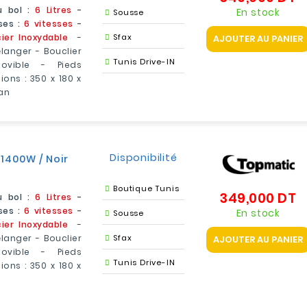
 bol :
6 Litres
-
En stock
Sousse
ses :
6 vitesses
-
ier Inoxydable
-
Sfax
AJOUTER AU PANIER
langer - Bouclier
Tunis Drive-IN
movible - Pieds
ions : 350 x 180 x
 an
Disponibilité
 1400W / Noir
Boutique Tunis
349,000 DT
Pr
 bol :
6 Litres
-
ses :
6 vitesses
-
En stock
Sousse
ier Inoxydable
-
langer - Bouclier
Sfax
AJOUTER AU PANIER
movible - Pieds
Tunis Drive-IN
ions : 350 x 180 x