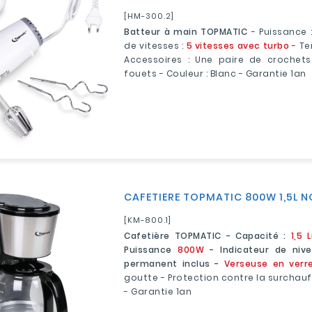
[HM-300.2]
Batteur à main TOPMATIC
- Puissance 
de vitesses :
5 vitesses avec turbo
- Te
Accessoires : Une paire de crochet
fouets - Couleur : Blanc - Garantie 1an
CAFETIERE TOPMATIC 800W 1,5L N
[KM-800.1]
Cafetière TOPMATIC - Capacité :
1,5 
Puissance
800W
- Indicateur de nive
permanent inclus -
Verseuse en verr
goutte - Protection contre la surchauff
- Garantie 1an