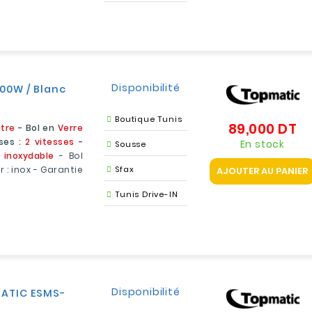
Disponibilité
300W / Blanc
Boutique Tunis
89,000 DT
Pr
itre
- Bol en
Verre
ses :
2 vitesses
-
En stock
Sousse
 inoxydable
- Bol
r : inox - Garantie
Sfax
AJOUTER AU PANIER
Tunis Drive-IN
Disponibilité
MATIC ESMS-