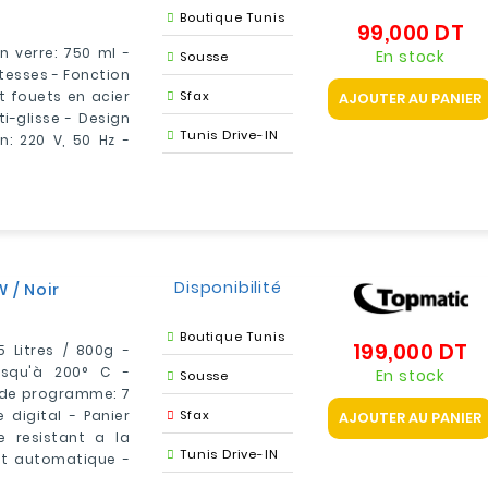
Boutique Tunis
99,000 DT
Pr
n verre: 750 ml -
En stock
Sousse
itesses - Fonction
t fouets en acier
Sfax
AJOUTER AU PANIER
i-glisse - Design
Tunis Drive-IN
: 220 V, 50 Hz -
Disponibilité
 / Noir
Boutique Tunis
199,000 DT
Pr
5 Litres / 800g -
usqu'à 200° C -
En stock
Sousse
e de programme: 7
igital - Panier
Sfax
AJOUTER AU PANIER
 resistant a la
Tunis Drive-IN
et automatique -