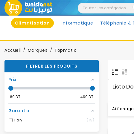
Climatisation
Informatique
Téléphonie & 
Accueil
Marques
Topmatic
FILTRER LES PRODUITS
Prix
Liste D
69
DT
499
DT
Affichage 
Garantie
1 an
13