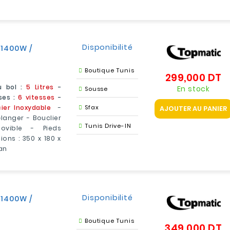
Disponibilité
 1400W /
Boutique Tunis
299,000 DT
Pr
 bol :
5 Litres
-
En stock
Sousse
ses :
6 vitesses
-
ier Inoxydable
-
Sfax
AJOUTER AU PANIER
langer - Bouclier
Tunis Drive-IN
movible - Pieds
ions : 350 x 180 x
 an
Disponibilité
 1400W /
Boutique Tunis
349,000 DT
Pr