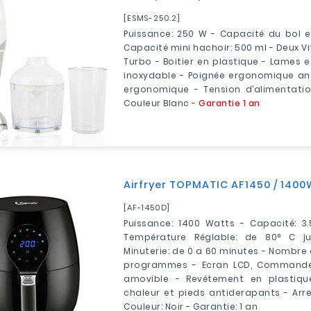
[ESMS-250.2]
Puissance: 250 W - Capacité du bol e
Capacité mini hachoir: 500 ml - Deux V
Turbo - Boitier en plastique - Lames e
inoxydable - Poignée ergonomique ant
ergonomique - Tension d’alimentation
Couleur Blanc -
Garantie 1 an
Airfryer TOPMATIC AF1450 / 1400W
[AF-1450D]
Puissance: 1400 Watts - Capacité: 3.
Température Réglable: de 80° C j
Minuterie: de 0 a 60 minutes - Nombr
programmes - Ecran LCD, Commande d
amovible - Revétement en plastique
chaleur et pieds antiderapants - Arr
Couleur: Noir - Garantie: 1 an