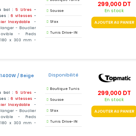
299,000 DT
Pr
 bol :
5 Litres
-
En stock
Sousse
ses :
6 vitesses
-
ier Inoxydable
-
Sfax
AJOUTER AU PANIER
langer - Bouclier
Tunis Drive-IN
movible - Pieds
 180 x 303 mm -
Disponibilité
 1400W / Beige
Boutique Tunis
299,000 DT
Pr
 bol :
5 Litres
-
ses :
6 vitesses
-
En stock
Sousse
ier Inoxydable
-
langer - Bouclier
Sfax
AJOUTER AU PANIER
movible - Pieds
Tunis Drive-IN
 180 x 303 mm -