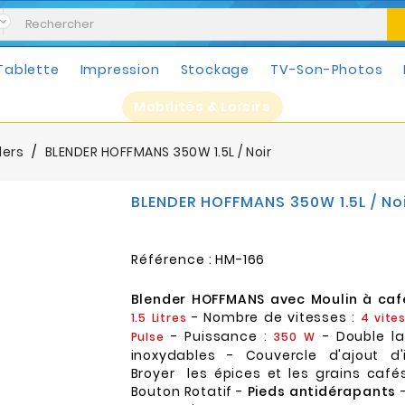
Tablette
Impression
Stockage
TV-Son-Photos
Mobilités & Loisirs
ders
BLENDER HOFFMANS 350W 1.5L / Noir
BLENDER HOFFMANS 350W 1.5L / No
Référence :
HM-166
Blender HOFFMANS avec Moulin à caf
- Nombre de vitesses :
1.5 Litres
4 vite
- Puissance :
- Double l
Pulse
350 W
inoxydables - Couvercle d'ajout d'
Broyer les épices et les grains caf
Bouton Rotatif -
Pieds antidérapants
-