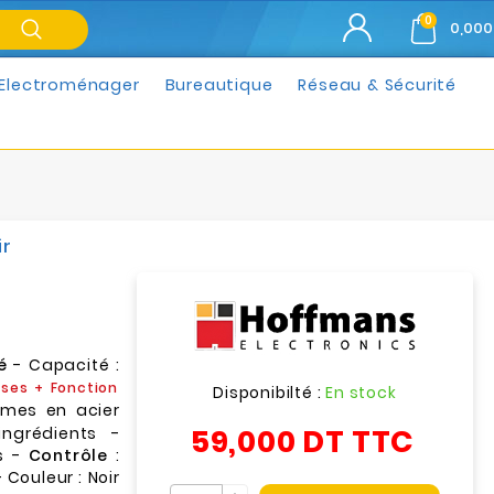
0
0,000
Electroménager
Bureautique
Réseau & Sécurité
ir
é
- Capacité :
sses + Fonction
Disponibilté :
En stock
ames en acier
59,000 DT
TTC
ingrédients -
és -
Contrôle
:
 Couleur : Noir