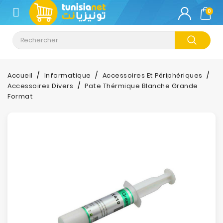
CATÉGORIE
0
Climatisation
Informatique
Accueil
Informatique
Accessoires Et Périphériques
Accessoires Divers
Pate Thérmique Blanche Grande
Téléphonie
Format
&
Tablette
Impression
Stockage
TV-
Son-
Photos