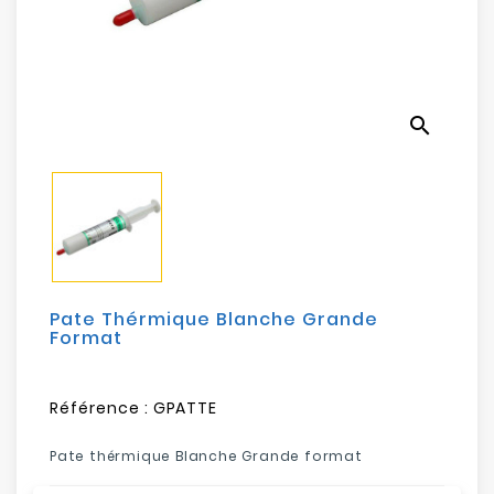
Electroménager
Bureautique
search
Réseau
&
Sécurité
Mobilités
&
Loisirs
Pate Thérmique Blanche Grande
Format
Référence :
GPATTE
Pate thérmique Blanche Grande format