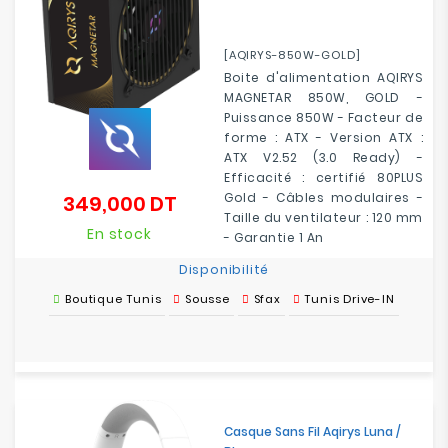
[AQIRYS-850W-GOLD]
Boite d'alimentation AQIRYS
MAGNETAR 850W, GOLD -
Puissance 850W - Facteur de
forme : ATX - Version ATX :
ATX V2.52 (3.0 Ready) -
Efficacité : certifié 80PLUS
Gold - Câbles modulaires -
349,000 DT
Prix
Taille du ventilateur : 120 mm
En stock
- Garantie 1 An
Disponibilité
Boutique Tunis
Sousse
Sfax
Tunis Drive-IN
Casque Sans Fil Aqirys Luna /