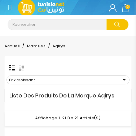
CATÉGORIE
0
Climatisation
Informatique
Accueil
Marques
Aqirys
Téléphonie
&
Tablette

Prix croissant
Impression
Liste Des Produits De La Marque Aqirys
Stockage
TV-
Affichage 1-21 De 21 Article(s)
Son-
Photos