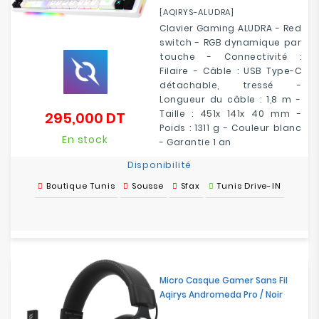
[AQIRYS-ALUDRA]
Clavier Gaming ALUDRA - Red
switch - RGB dynamique par
touche - Connectivité :
Filaire - Câble : USB Type-C
détachable, tressé -
Longueur du câble : 1,8 m -
Taille : 451x 141x 40 mm -
295,000 DT
Prix
Poids : 1311 g - Couleur blanc
En stock
- Garantie 1 an
Disponibilité
Boutique Tunis
Sousse
Sfax
Tunis Drive-IN
Micro Casque Gamer Sans Fil
Aqirys Andromeda Pro / Noir