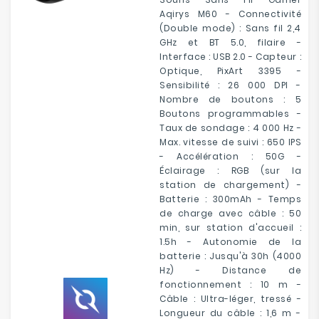
Aqirys M60 - Connectivité
(Double mode) : Sans fil 2,4
GHz et BT 5.0, filaire -
Interface : USB 2.0 - Capteur :
Optique, PixArt 3395 -
Sensibilité : 26 000 DPI -
Nombre de boutons : 5
Boutons programmables -
Taux de sondage : 4 000 Hz -
Max. vitesse de suivi : 650 IPS
- Accélération : 50G -
Éclairage : RGB (sur la
station de chargement) -
Batterie : 300mAh - Temps
de charge avec câble : 50
min, sur station d'accueil :
1.5h - Autonomie de la
batterie : Jusqu'à 30h (4000
Hz) - Distance de
fonctionnement : 10 m -
Câble : Ultra-léger, tressé -
Longueur du câble : 1,6 m -