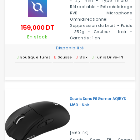
× 2,7 mm - Type micro :
Rétractable - Rétroéclairage
RVB - Microphone
Omnidirectionnel -
Suppression du bruit - Poids
159,000 DT
Prix
: 352g - Couleur : Noir -
En stock
Garantie : 1 an
Disponibilité
Boutique Tunis
Sousse
Sfax
Tunis Drive-IN
Souris Sans Fil Gamer AQIRYS
M60 - Noir
[M60-BK]
Souris Sans Fil Gamer