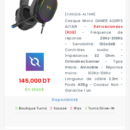
[CASQUE-ALTAIR]
Casque Micro GAMER AQIRYS
ALTAIR -
Rétroéclairées
(RGB)
- Fréquence de
réponse:
20Hz-20KHz
- Sensibilité:
100±3dB
-
Contrôles audio -
Impédance:
32 Ohm
-
Omnidirectionnel
- Type
micro: Amovible
- Réponse
micro: 100Hz-10KHz -
Longueur de câble
2.2m
-
145,000 DT
Prix
Poids
405g
- Couleur Noir -
En stock
Garantie 1 an
Disponibilité
Boutique Tunis
Sousse
Sfax
Tunis Drive-IN