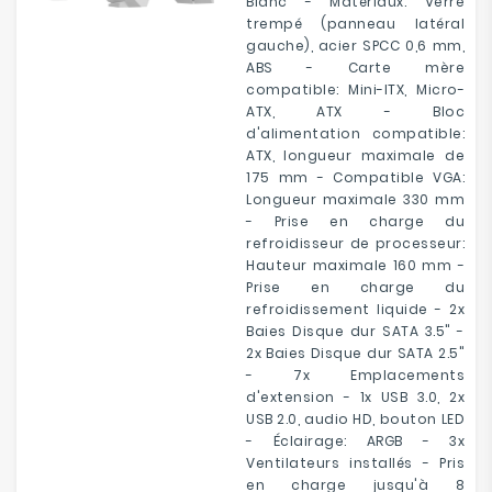
Blanc - Matériaux: Verre
trempé (panneau latéral
gauche), acier SPCC 0,6 mm,
ABS - Carte mère
compatible: Mini-ITX, Micro-
ATX, ATX - Bloc
d'alimentation compatible:
ATX, longueur maximale de
175 mm - Compatible VGA:
Longueur maximale 330 mm
- Prise en charge du
refroidisseur de processeur:
Hauteur maximale 160 mm -
Prise en charge du
refroidissement liquide - 2x
Baies Disque dur SATA 3.5" -
2x Baies Disque dur SATA 2.5"
- 7x Emplacements
d'extension - 1x USB 3.0, 2x
USB 2.0, audio HD, bouton LED
- Éclairage: ARGB - 3x
Ventilateurs installés - Pris
en charge jusqu'à 8