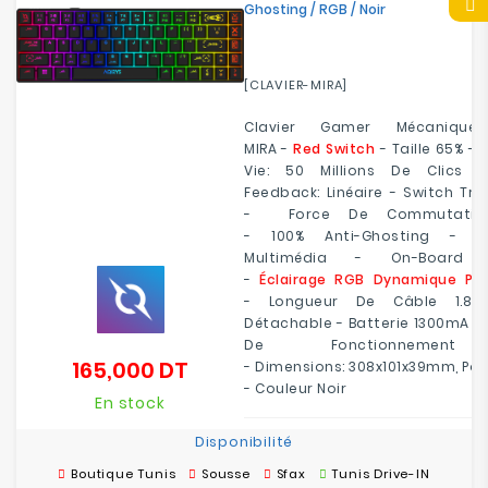
Ghosting / RGB / Noir
[CLAVIER-MIRA]
Clavier Gamer
Mécanique
MIRA
-
Red Switch
-
Taille
65% -
Vie
:
50 Millions De Clics -
Feedback:
Linéaire -
Switch Tra
-
Force De Commutati
-
100%
Anti-Ghosting -
F
Multimédia -
On-Board 
-
Éclairage
RGB
Dynamique Par
-
Longueur De Câble
1.8m
Détachable -
Batterie
1300mA -
De Fonctionnem
165,000 DT
-
Dimensions
: 308x101x39mm,
Poi
Prix
- Couleur Noir
En stock
Disponibilité
Boutique Tunis
Sousse
Sfax
Tunis Drive-IN