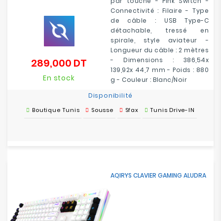
par touche - Pink Switch -
Connectivité : Filaire - Type
de câble : USB Type-C
détachable, tressé en
spirale, style aviateur -
Longueur du câble : 2 mètres
- Dimensions : 386,54x
289,000 DT
Prix
139,92x 44,7 mm - Poids : 880
En stock
g - Couleur : Blanc/Noir
Disponibilité
Boutique Tunis
Sousse
Sfax
Tunis Drive-IN
AQIRYS CLAVIER GAMING ALUDRA