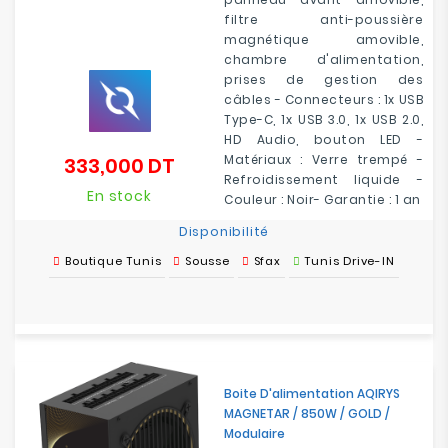
filtre anti-poussière
magnétique amovible,
chambre d'alimentation,
prises de gestion des
câbles - Connecteurs : 1x USB
Type-C, 1x USB 3.0, 1x USB 2.0,
HD Audio, bouton LED -
Matériaux : Verre trempé -
333,000 DT
Prix
Refroidissement liquide -
En stock
Couleur : Noir- Garantie : 1 an
Disponibilité
Boutique Tunis
Sousse
Sfax
Tunis Drive-IN
Boite D'alimentation AQIRYS
MAGNETAR / 850W / GOLD /
Modulaire