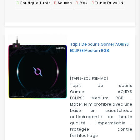
Boutique Tunis
Sousse
Sfax
Tunis Drive-IN
Tapis De Souris Gamer AQIRYS
ECLIPSE Medium RGB
[TAPIS-ECLIPSE-MD]
Tapis de souris
Gamer
AQIRYS
ECLIPSE Medium RGB
-
Matériel
microfibre
avec une
base en
caoutchouc
antidérapante
de haute
qualité
- Imperméable -
P
rotégée contre
l'effilochage