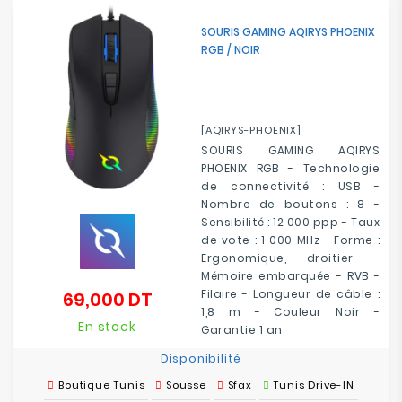
Electroménager
SOURIS GAMING AQIRYS PHOENIX
RGB / NOIR
Bureautique
Réseau
&
[AQIRYS-PHOENIX]
Sécurité
SOURIS GAMING AQIRYS
PHOENIX RGB - Technologie
de connectivité : USB -
Mobilités
Nombre de boutons : 8 -
&
Sensibilité : 12 000 ppp - Taux
Loisirs
de vote : 1 000 MHz - Forme :
Ergonomique, droitier -
Mémoire embarquée - RVB -
Filaire - Longueur de câble :
69,000 DT
Prix
1,8 m - Couleur Noir -
En stock
Garantie 1 an
Disponibilité
Boutique Tunis
Sousse
Sfax
Tunis Drive-IN