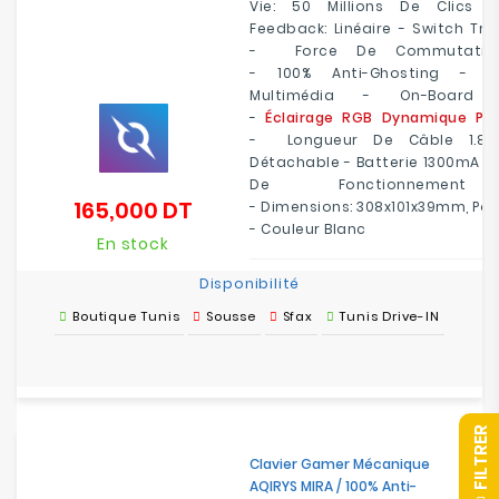
Vie
:
50 Millions De Clics -
Feedback:
Linéaire -
Switch Tra
-
Force De Commutati
-
100%
Anti-Ghosting -
F
Multimédia -
On-Board 
-
Éclairage
RGB
Dynamique Par
-
Longueur De Câble
1.8m
Détachable -
Batterie
1300mA -
De Fonctionnem
165,000 DT
-
Dimensions
: 308x101x39mm,
Poi
Prix
- Couleur Blanc
En stock
Disponibilité
Boutique Tunis
Sousse
Sfax
Tunis Drive-IN
R
Clavier Gamer Mécanique
AQIRYS MIRA / 100% Anti-
F
I
L
T
R
E