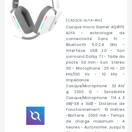
[CASQUE-ALYA-WH]
Casque micro Gamer AQIRYS
ALYA - echnologie de
connectivité: Sans fil -
Bluetooth 5.0,2,4 GHz -
Interface: USB 2.0 - Son
surround Dolby 7.1 - Taille du
pilote : 50 mm - Son : Stéréo
3D - Microphone : 20 Hz - 20
kHz/100 Hz - 10 kHz -
Impédance
Casque/Microphone : 32 Ah/
≦ 2200 Ω - Sensibilité
Casque/Microphone : 114 ± 3
dB/-38 ± 3dB - Distance de
fonctionnement : 10 métres
-Batterie : 2000 mA - Temps
de charge maximum : 4
heures - Autonomie: Jusqu'à