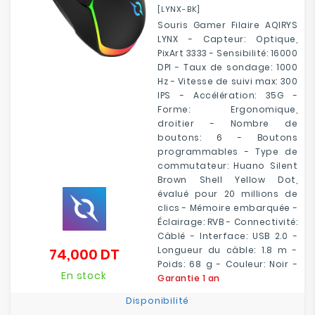
[LYNX-BK]
Souris Gamer Filaire AQIRYS
LYNX - Capteur: Optique,
PixArt 3333 - Sensibilité: 16000
DPI - Taux de sondage: 1000
Hz - Vitesse de suivi max: 300
IPS - Accélération: 35G -
Forme: Ergonomique,
droitier - Nombre de
boutons: 6 - Boutons
programmables - Type de
commutateur: Huano Silent
Brown Shell Yellow Dot,
évalué pour 20 millions de
clics - Mémoire embarquée -
Éclairage: RVB - Connectivité:
Câblé - Interface: USB 2.0 -
Longueur du câble: 1.8 m -
74,000 DT
Prix
Poids: 68 g - Couleur: Noir -
En stock
Garantie 1 an
Disponibilité