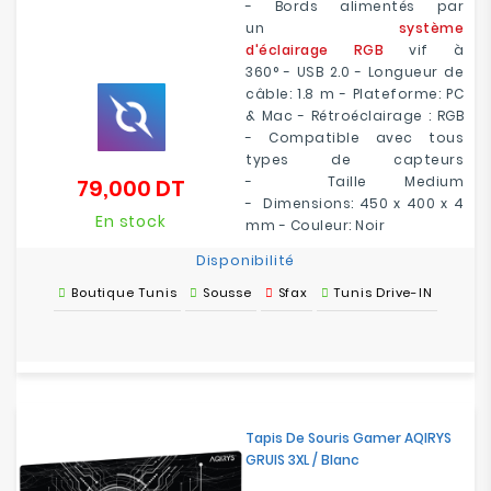
- Bords
alimentés par
un
système
d'éclairage RGB
vif à
360°
-
USB 2.0 -
Longueur de
câble:
1.8 m
-
Plateforme:
PC
& Mac -
Rétroéclairage :
RGB
- Compatible avec tous
types de capteurs
- Taille Medium
79,000 DT
Prix
- Dimensions: 450 x 400 x 4
En stock
mm - Couleur: Noir
Disponibilité
Boutique Tunis
Sousse
Sfax
Tunis Drive-IN
Tapis De Souris Gamer AQIRYS
GRUIS 3XL / Blanc