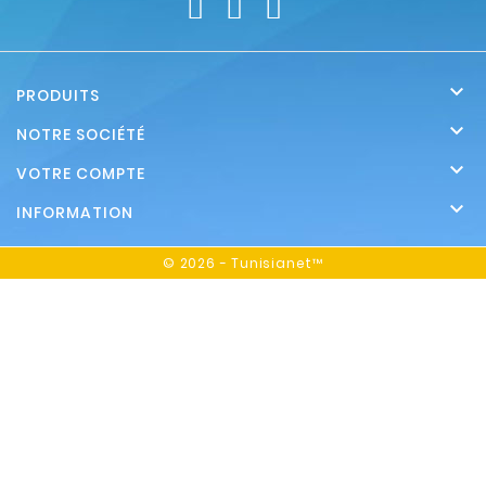

PRODUITS

NOTRE SOCIÉTÉ

VOTRE COMPTE

INFORMATION
© 2026 - Tunisianet™