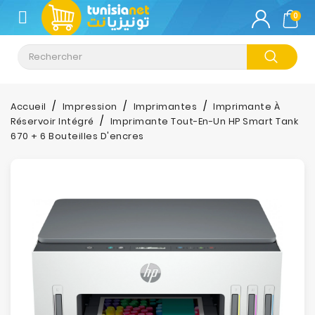
CATÉGORIE
0
Climatisation
Informatique
Accueil
Impression
Imprimantes
Imprimante À
Réservoir Intégré
Imprimante Tout-En-Un HP Smart Tank
Téléphonie
670 + 6 Bouteilles D'encres
&
Tablette
Impression
Stockage
TV-
Son-
Photos