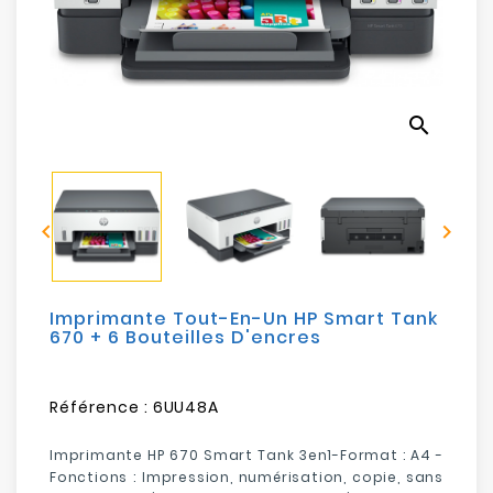
Electroménager
Bureautique
search
Réseau
&
Sécurité


Mobilités
&
Loisirs
Imprimante Tout-En-Un HP Smart Tank
670 + 6 Bouteilles D'encres
Référence :
6UU48A
Imprimante HP 670 Smart Tank 3en1-Format : A4 -
Fonctions : Impression, numérisation, copie, sans