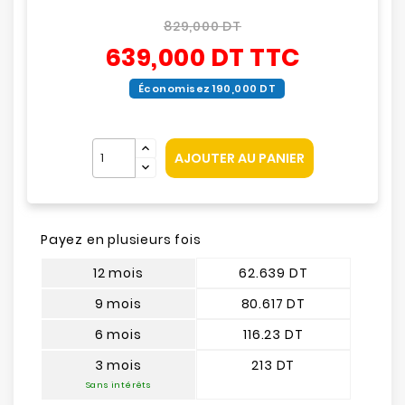
829,000 DT
639,000 DT
TTC
Économisez 190,000 DT
AJOUTER AU PANIER
Payez en plusieurs fois
12 mois
62.639 DT
9 mois
80.617 DT
6 mois
116.23 DT
3 mois
213 DT
Sans intérêts