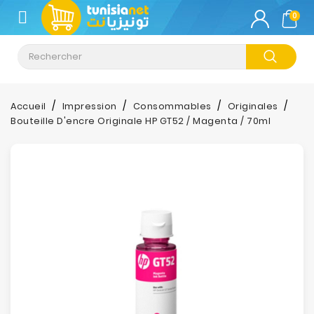
CATÉGORIE
0
Climatisation
Informatique
Accueil
Impression
Consommables
Originales
Bouteille D'encre Originale HP GT52 / Magenta / 70ml
Téléphonie
&
Tablette
Impression
Stockage
TV-
Son-
Photos