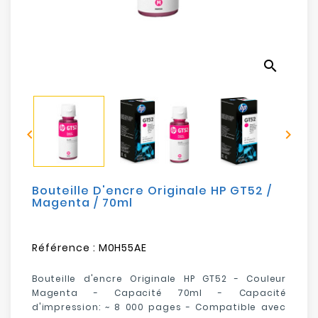
Electroménager
Bureautique
search
Réseau
&
Sécurité


Mobilités
&
Loisirs
Bouteille D'encre Originale HP GT52 /
Magenta / 70ml
Référence :
M0H55AE
Bouteille d'encre Originale HP GT52 - Couleur
Magenta - Capacité 70ml -
Capacité
d'impression: ~ 8 000 pages -
Compatible avec