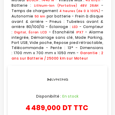
Moteur
:
- Vitesse Max :
-
BOSCH
1440 W
45 km/h
Batterie :
-
Lithium-Ion (Portative) 48V 26AH
Temps de chargement
-
4 heures (de 0 à 100%)
Autonomie
par batterie - Frein à disque
50 km
avant & arriére - Pneus : Tubeless avant &
arrière 80/100/10 - Éclairage :
- Compteur
LED
:
- Étanchéité
- Alarme
Digital, Écran LCD
IPX7
integrée, Démarrage sans clé, Mode Parking,
Port USB, Vide poche, Repose pied rétractable,
Télécommande - Pente : 13° - Dimensions
: 1700 mm x 700 mm x 1050 mm -
Garantie : 2
ans sur Batterie / 25000 km sur Moteur
Disponibilté :
En stock
4 489,000 DT
TTC