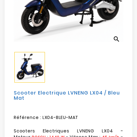
Electroménager
Bureautique
Réseau
search
&
Sécurité
Mobilités
&
Loisirs
Scooter Electrique LVNENG LX04 / Bleu
Mat
Référence :
LX04-BLEU-MAT
Scooters Electriques LVNENG LX04 -