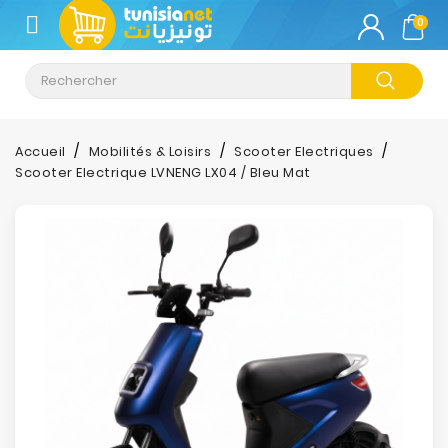
CATÉGORIE
0
Climatisation
Informatique
Accueil
Mobilités & Loisirs
Scooter Electriques
Scooter Electrique LVNENG LX04 / Bleu Mat
Téléphonie
&
Tablette
Impression
Stockage
TV-
Son-
Photos