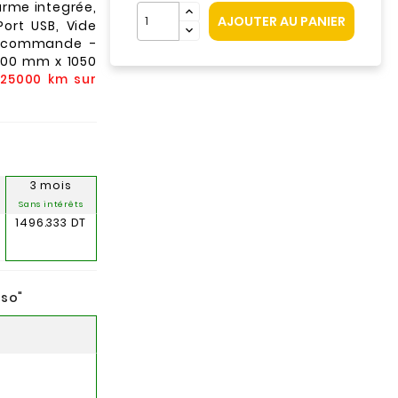
arme integrée,
AJOUTER AU PANIER
ort USB, Vide
élécommande -
 700 mm x 1050
/ 25000 km sur
3 mois
Sans intérêts
1496.333 DT
nso
"