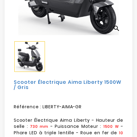
Electroménager
Bureautique
search
Réseau
&
Sécurité
Mobilités
&
Loisirs
Scooter Électrique Aima Liberty 1500W
/ Gris
Référence :
LIBERTY-AIMA-GR
Scooter Électrique Aima Liberty - Hauteur de
selle :
- Puissance Moteur :
-
730 mm
1500 W
Phare LED à triple lentille - Roue en fer de
10