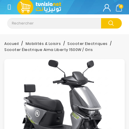
CATÉGORIE
0
Climatisation
Informatique
Accueil
Mobilités & Loisirs
Scooter Electriques
Scooter Électrique Aima Liberty 1500W / Gris
Téléphonie
&
Tablette
Impression
Stockage
TV-
Son-
Photos