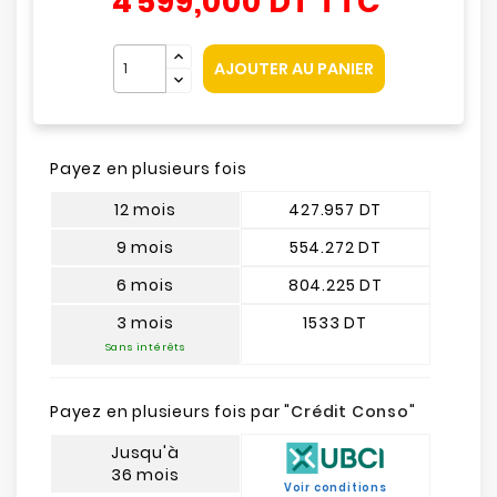
4 599,000 DT
TTC
AJOUTER AU PANIER
Payez en plusieurs fois
12 mois
427.957 DT
9 mois
554.272 DT
6 mois
804.225 DT
3 mois
1533 DT
Sans intérêts
Payez en plusieurs fois par "
Crédit Conso
"
Jusqu'à
36 mois
Voir conditions