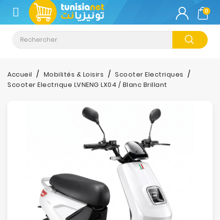
CATÉGORIE
0
Climatisation
Informatique
Accueil
Mobilités & Loisirs
Scooter Electriques
Scooter Electrique LVNENG LX04 / Blanc Brillant
Téléphonie
&
Tablette
Impression
Stockage
TV-
Son-
Photos