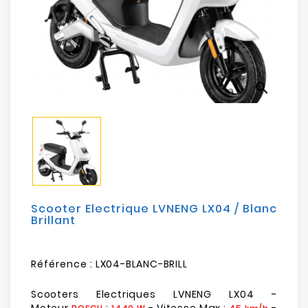
Electroménager
Bureautique
Réseau
search
&
Sécurité
Mobilités
&
Loisirs
Scooter Electrique LVNENG LX04 / Blanc
Brillant
Référence :
LX04-BLANC-BRILL
Scooters Electriques LVNENG LX04 -