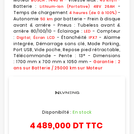
Moteur
:
- Vitesse Max :
-
BOSCH
1440 W
45 km/h
Batterie :
-
Lithium-Ion (Portative) 48V 26AH
Temps de chargement
-
4 heures (de 0 à 100%)
Autonomie
par batterie - Frein à disque
50 km
avant & arriére - Pneus : Tubeless avant &
arrière 80/100/10 - Éclairage :
- Compteur
LED
:
- Étanchéité
- Alarme
Digital, Écran LCD
IPX7
integrée, Démarrage sans clé, Mode Parking,
Port USB, Vide poche, Repose pied rétractable,
Télécommande - Pente : 13° - Dimensions
: 1700 mm x 700 mm x 1050 mm -
Garantie : 2
ans sur Batterie / 25000 km sur Moteur
Disponibilté :
En stock
4 489,000 DT
TTC