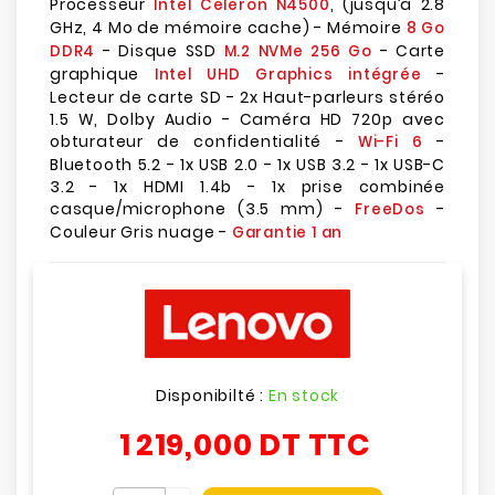
Processeur
, (jusqu’à 2.8
Intel Celeron N4500
GHz, 4 Mo de mémoire cache) - Mémoire
8 Go
- Disque SSD
- Carte
DDR4
M.2 NVMe 256 Go
graphique
-
Intel UHD Graphics intégrée
Lecteur de carte SD - 2x Haut-parleurs stéréo
1.5 W, Dolby Audio - Caméra HD 720p avec
obturateur de confidentialité -
-
Wi-Fi 6
Bluetooth 5.2 - 1x USB 2.0 - 1x USB 3.2 - 1x USB-C
3.2 - 1x HDMI 1.4b - 1x prise combinée
casque/microphone (3.5 mm) -
-
FreeDos
Couleur Gris nuage -
Garantie 1 an
Disponibilté :
En stock
1 219,000 DT
TTC