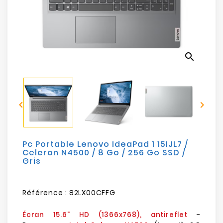
Electroménager
Bureautique
search
Réseau
&
Sécurité


Mobilités
&
Loisirs
Pc Portable Lenovo IdeaPad 1 15IJL7 /
Celeron N4500 / 8 Go / 256 Go SSD /
Gris
Référence :
82LX00CFFG
-
Écran 15.6" HD (1366x768), antireflet