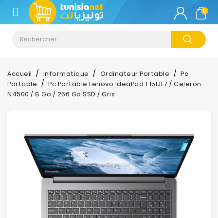
CATÉGORIE
0
Climatisation
Informatique
Accueil
Informatique
Ordinateur Portable
Pc
Portable
Pc Portable Lenovo IdeaPad 1 15IJL7 / Celeron
Téléphonie
N4500 / 8 Go / 256 Go SSD / Gris
&
Tablette
Impression
Stockage
TV-
Son-
Photos