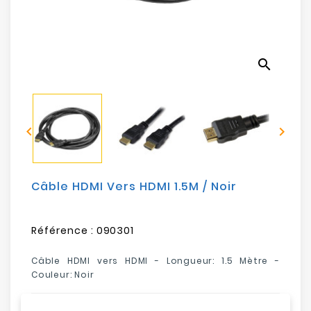
Electroménager
Bureautique
search
Réseau
&
Sécurité


Mobilités
&
Loisirs
Câble HDMI Vers HDMI 1.5M / Noir
Référence :
090301
Câble HDMI vers HDMI - Longueur: 1.5 Mètre -
Couleur: Noir