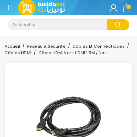
CATÉGORIE
0
Climatisation
Informatique
Accueil
Réseau & Sécurité
Câbles Et Connectiques
Câbles HDMI
Câble HDMI Vers HDMI 1.5M / Noir
Téléphonie
&
Tablette
Impression
Stockage
TV-
Son-
Photos